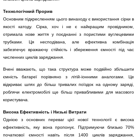
Технологічний Прорив
Основним підкресленням цього винаходу є використання сірки в
якості катоду. Сірка, хоч і не є найкращим провідником,
отримала нове життя у поєднанні з пористими вуглецевими
трубками. Ця несподівана, але ефективна комбінація
забезпечує вражаючу стійкість і збереження ємності під час
численних циклів заряджання.
Вчені вважають, що така структура може подвійно збільшити
ємність батареї порівняно з літій-іонними аналогами. Це
відкриває шлях до більш тривалих поїздок на одному заряді,
роблячи електромобілі ще більш привабливими для масового
користувача.
Висока Ефективність і Низькі Витрати
Однією з основних переваг цієї нової технології є висока
ефективність, яку вона пропонує. Підтримуючи близько 70%
початкової ємності навіть після 1400 циклів заряджання,