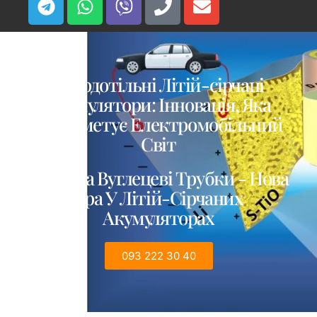
Твердотільні Літій-сірчані
Акумулятори: Інновація, Яка
Запрометує Електромобільний
Світ
Сірка та Вуглецеві Трубки - Нова
Ера У Літій-Сірчаних
Акумуляторах
093 222 30 40