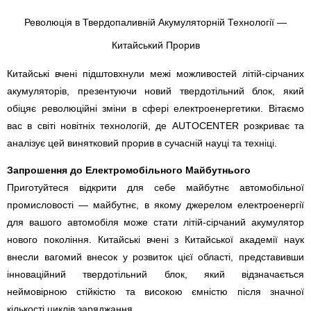
Революція в Твердопаливній Акумуляторній Технології —
Китайський Прорив
Китайські вчені підштовхнули межі можливостей літій-сірчаних
акумуляторів, презентуючи новий твердотільний блок, який
обіцяє революційні зміни в сфері електроенергетики. Вітаємо
вас в світі новітніх технологій, де AUTOCENTER розкриває та
аналізує цей винятковий прорив в сучасній науці та техніці.
Запрошення до Електромобільного Майбутнього
Приготуйтеся відкрити для себе майбутнє автомобільної
промисловості — майбутнє, в якому джерелом електроенергії
для вашого автомобіля може стати літій-сірчаний акумулятор
нового покоління. Китайські вчені з Китайської академії наук
внесли вагомий внесок у розвиток цієї області, представивши
інноваційний твердотільний блок, який відзначається
неймовірною стійкістю та високою ємністю після значної
кількості циклів заряджання.