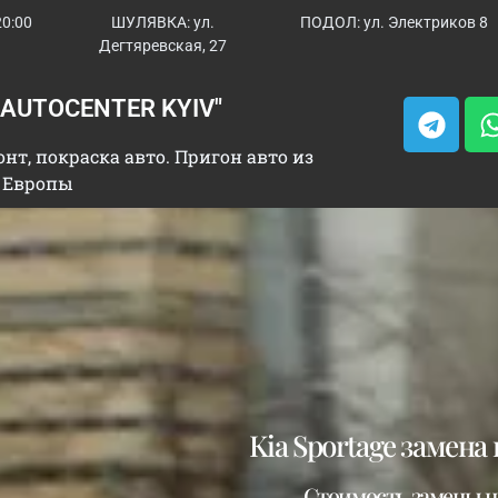
20:00
ШУЛЯВКА: ул.
ПОДОЛ: ул. Электриков 8
Дегтяревская, 27
"AUTOCENTER KYIV"
нт, покраска авто. Пригон авто из
 Европы
Kia Sportage замена
Стоимость замены це