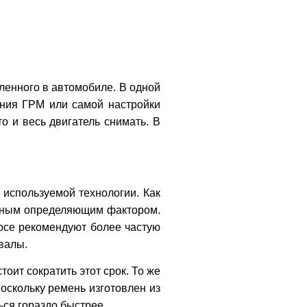
вленного в автомобиле. В одной
ения ГРМ или самой настройки
то и весь двигатель снимать. В
используемой технологии. Как
авным определяющим фактором.
росе рекомендуют более частую
валы.
оит сократить этот срок. То же
Поскольку ремень изготовлен из
ься гораздо быстрее.