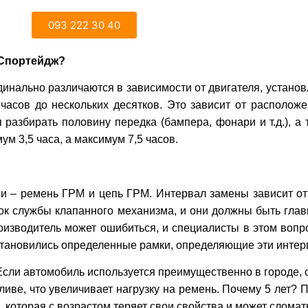
093 222 30 40
 Спортейдж?
рдинально различаются в зависимости от двигателя, устано
часов до нескольких десятков. Это зависит от располож
разбирать половину передка (бампера, фонари и т.д.), а 
 3,5 часа, а максимум 7,5 часов.
 – ремень ГРМ и цепь ГРМ. Интервал замены зависит от 
рок службы клапанного механизма, и они должны быть гл
роизводитель может ошибиться, и специалисты в этом воп
становились определенные рамки, определяющие эти интер
 Если автомобиль используется преимущественно в городе, ст
иве, что увеличивает нагрузку на ремень. Почему 5 лет? 
, которая с возрастом теряет свои свойства и может сломат