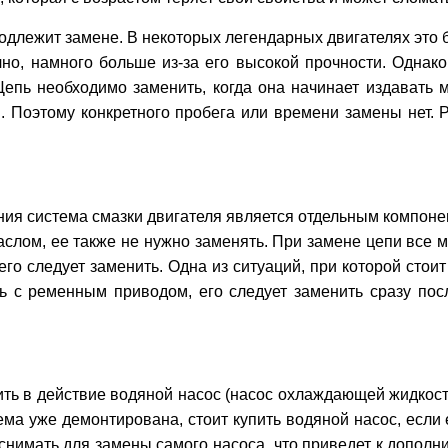
подлежит замене. В некоторых легендарных двигателях это 
чно, намного больше из-за его высокой прочности. Однак
Цепь необходимо заменить, когда она начинает издавать 
км. Поэтому конкретного пробега или времени замены нет.
ния система смазки двигателя является отдельным компоне
лом, ее также не нужно заменять. При замене цепи все м
его следует заменить. Одна из ситуаций, при которой стои
ь с ременным приводом, его следует заменить сразу посл
ть в действие водяной насос (насос охлаждающей жидкост
стема уже демонтирована, стоит купить водяной насос, если 
снимать для замены самого насоса, что приведет к дополни