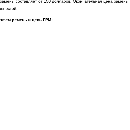
гой замены составляет от 150 долларов. Окончательная цена замен
авностей.
меняем ремень и цепь ГРМ: