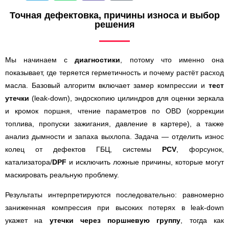
Точная дефектовка, причины износа и выбор
решения
Мы начинаем с
диагностики
, потому что именно она
показывает, где теряется герметичность и почему растёт расход
масла. Базовый алгоритм включает замер компрессии и
тест
утечки
(leak-down), эндоскопию цилиндров для оценки зеркала
и кромок поршня, чтение параметров по OBD (коррекции
топлива, пропуски зажигания, давление в картере), а также
анализ дымности и запаха выхлопа. Задача — отделить износ
колец от дефектов ГБЦ, системы
PCV
, форсунок,
катализатора/
DPF
и исключить ложные причины, которые могут
маскировать реальную проблему.
Результаты интерпретируются последовательно: равномерно
заниженная компрессия при высоких потерях в leak-down
укажет на
утечки через поршневую группу
, тогда как