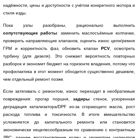
надёжности, цены и доступности с учётом конкретного мотора и
стиля езды.
Пока узлы разобраны, рационально выполнить
сопутствующие работы
: заменить маслосъёмные колпачки,
проверить направляющие клапанов, оценить износ цепи/ремня
ГРМ и корректность фаз, обновить клапан
PCV
, осмотреть
турбину (для дизеля). Это снижает вероятность повторных
разборок и экономит бюджет на горизонте владения, потому что
профилактика в этот момент обходится существенно дешевле,
чем отдельный ремонт позже.
Если затягивать с ремонтом, износ переходит в необратимые
повреждения: прогар поршня,
задиры
стенок, ускоренная
деградация катализатора/DPF из-за сгорающего масла, рост
расхода топлива и токсичности. В итоге вмешательство
усложняется до капитального ремонта или становится
экономически нецелесообразным по сравнению с контрактным
ДВС; раннее восстановление колец и геометрии цилиндров