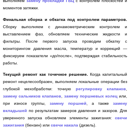
выполняем
замену прокладки ГБЦ
с контролем плоскостей и
моментов затяжки.
Финальная сборка и обкатка под контролем параметров.
Сборку выполняем с динамометрическим контролем и
выставлением фаз, обновляем технические жидкости и
фильтры. После первого запуска проводим обкатку с
мониторингом давления масла, температур и коррекций —
фиксируем показатели «до/после», подтверждая стабильность
работы.
Текущий ремонт как точечное решение.
Когда капитальный
ремонт нецелесообразен, выполняем локальные операции без
глубокой мехобработки: точную
регулировку клапанов
,
замену сальников клапанов
,
замену поршневых колец
или,
при износе группы,
замену поршней
, а также
замену
вкладышей
по результатам замеров давления и зазоров. Для
уверенного запуска обновляем элементы зажигания:
свечи
зажигания
(бензин) или
свечи накала
(дизель).