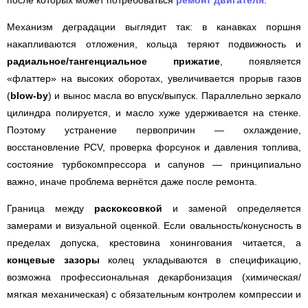
Механизм деградации выглядит так: в канавках поршня
накапливаются отложения, кольца теряют подвижность и
радиальное/тангенциальное прижатие
, появляется
«флаттер» на высоких оборотах, увеличивается прорыв газов
(
blow-by
) и вынос масла во впуск/выпуск. Параллельно зеркало
цилиндра полируется, и масло хуже удерживается на стенке.
Поэтому устранение первопричин — охлаждение,
восстановление PCV, проверка форсунок и давления топлива,
состояние турбокомпрессора и сапунов — принципиально
важно, иначе проблема вернётся даже после ремонта.
Граница между
раскоксовкой
и заменой определяется
замерами и визуальной оценкой. Если овальность/конусность в
пределах допуска, крестовина хонингования читается, а
концевые зазоры
колец укладываются в спецификацию,
возможна профессиональная декарбонизация (химическая/
мягкая механическая) с обязательным контролем компрессии и