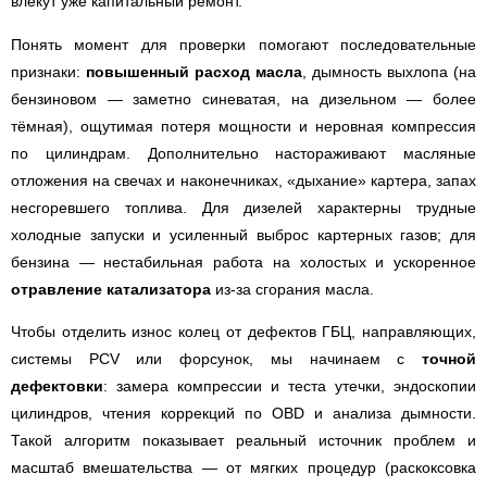
влекут уже капитальный ремонт.
Понять момент для проверки помогают последовательные
признаки:
повышенный расход масла
, дымность выхлопа (на
бензиновом — заметно синеватая, на дизельном — более
тёмная), ощутимая потеря мощности и неровная компрессия
по цилиндрам. Дополнительно настораживают масляные
отложения на свечах и наконечниках, «дыхание» картера, запах
несгоревшего топлива. Для дизелей характерны трудные
холодные запуски и усиленный выброс картерных газов; для
бензина — нестабильная работа на холостых и ускоренное
отравление катализатора
из-за сгорания масла.
Чтобы отделить износ колец от дефектов ГБЦ, направляющих,
системы PCV или форсунок, мы начинаем с
точной
дефектовки
: замера компрессии и теста утечки, эндоскопии
цилиндров, чтения коррекций по OBD и анализа дымности.
Такой алгоритм показывает реальный источник проблем и
масштаб вмешательства — от мягких процедур (раскоксовка