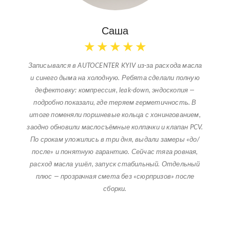
Саша
★
★
★
★
★
Записывался в AUTOCENTER KYIV из-за расхода масла
и синего дыма на холодную. Ребята сделали полную
дефектовку: компрессия, leak-down, эндоскопия —
подробно показали, где теряем герметичность. В
итоге поменяли поршневые кольца с хонингованием,
заодно обновили маслосъёмные колпачки и клапан PCV.
По срокам уложились в три дня, выдали замеры «до/
после» и понятную гарантию. Сейчас тяга ровная,
расход масла ушёл, запуск стабильный. Отдельный
плюс — прозрачная смета без «сюрпризов» после
сборки.