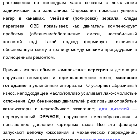
расхождения по цилиндрам часто связаны с локальными
задирчиками или залеганием. Эндоскопия помогает увидеть
нагар в канавках,
глейзинг
(полировка) зеркала, следы
перегрева; OBD показывает, как двигатель компенсирует
проблему (обеднение/обогащение смеси, нестабильный
холостой ход). Такой подход формирует технически
обоснованную смету и границу между мягкими процедурами и
полноценным ремонтом.
Причины износа обычно комплексные:
перегрев
и детонация
нарушают геометрию и термонапряжение колец,
масляное
голодание
и удлинённые интервалы ТО ускоряют абразивный
износ, неподходящее масло/топливо усиливает лако-смолистые
отложения. Для бензиновых двигателей риск повышают забитые
катализаторы и неустойчивое зажигание;
для дизелей
—
перегруженный
DPF/EGR
, нарушение смесеобразования и
повышенное давление картерных газов. Все эти факторы
запускают цепочку коксования и механических повреждений,
после которых может потребоваться
ремонт двигателя
.