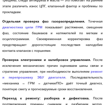
трещины, следы антифриза и масла — это помогает на раннем
этапе различить износ ЦПГ, клапанный фактор и проблемы по
прокладкам.
Отдельная проверка фаз газораспределения.
Точечная
диагностика цепи ГРМ
показывает растяжение, смещение
фаз, состояние башмаков и натяжителей по меткам и
осциллограммам. Своевременная корректировка фаз
предотвращает дорогостоящие последствия наподобие
контакта клапанов с поршнями.
Проверка электроники и калибровок управления.
После
исключения механических причин оцениваем шины связи и
стратегию управления; при необходимости выполняем
ремонт
и перепрошивку ЭБУ двигателя
. Последовательность
«механика → ГРМ → датчики/ПО» даёт точный диагноз,
понятную смету и прогнозируемые сроки восстановления.
Переход к ремонту: разборка и дефектовка.
После
подтверждения причины снимаем и разбираем мотор,