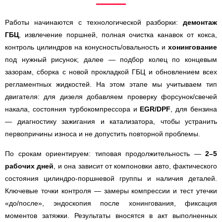
Работы начинаются с технологической разборки:
демонтаж
ГБЦ
, извлечение поршней, полная очистка канавок от кокса,
контроль цилиндров на конусность/овальность и
хонингование
под нужный рисунок; далее — подбор колец по концевым
зазорам, сборка с новой прокладкой ГБЦ и обновлением всех
регламентных жидкостей. На этом этапе мы учитываем тип
двигателя: для дизеля добавляем проверку форсунок/свечей
накала, состояния турбокомпрессора и
EGR/DPF
, для бензина
— диагностику зажигания и катализатора, чтобы устранить
первопричины износа и не допустить повторной проблемы.
По срокам ориентируем: типовая продолжительность —
2–5
рабочих дней
, и она зависит от компоновки авто, фактического
состояния цилиндро-поршневой группы и наличия деталей.
Ключевые точки контроля — замеры компрессии и тест утечки
«до/после», эндоскопия после хонингования, фиксация
моментов затяжки. Результаты вносятся в акт выполненных