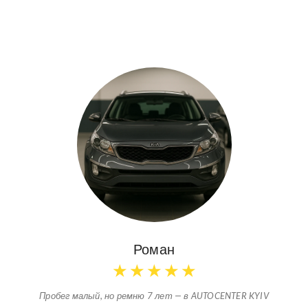
Роман
★
★
★
★
★
Пробег малый, но ремню 7 лет — в AUTOCENTER KYIV