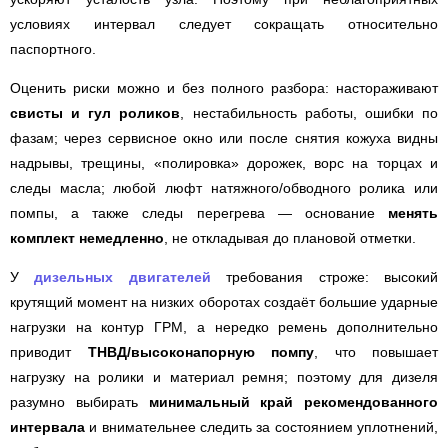
условиях интервал следует сокращать относительно
паспортного.
Оценить риски можно и без полного разбора: настораживают
свисты и гул роликов
, нестабильность работы, ошибки по
фазам; через сервисное окно или после снятия кожуха видны
надрывы, трещины, «полировка» дорожек, ворс на торцах и
следы масла; любой люфт натяжного/обводного ролика или
помпы, а также следы перегрева — основание
менять
комплект немедленно
, не откладывая до плановой отметки.
У
дизельных двигателей
требования строже: высокий
крутящий момент на низких оборотах создаёт большие ударные
нагрузки на контур ГРМ, а нередко ремень дополнительно
приводит
ТНВД/высоконапорную помпу
, что повышает
нагрузку на ролики и материал ремня; поэтому для дизеля
разумно выбирать
минимальный край рекомендованного
интервала
и внимательнее следить за состоянием уплотнений,