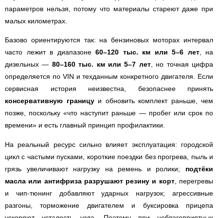
параметров нельзя, потому что материалы стареют даже при
малых километрах.
Базово ориентируются так: на бензиновых моторах интервал
часто лежит в диапазоне
60–120 тыс. км или 5–6 лет
, на
дизельных —
80–160 тыс. км или 5–7 лет
, но точная цифра
определяется по VIN и техданным конкретного двигателя. Если
сервисная история неизвестна, безопаснее принять
консервативную границу
и обновить комплект раньше, чем
позже, поскольку «что наступит раньше — пробег или срок по
времени» и есть главный принцип профилактики.
На реальный ресурс сильно влияет эксплуатация: городской
цикл с частыми пусками, короткие поездки без прогрева, пыль и
грязь увеличивают нагрузку на ремень и ролики;
подтёки
масла или антифриза разрушают резину и корт
, перегревы
и чип-тюнинг добавляют ударных нагрузок; агрессивные
разгоны, торможение двигателем и буксировка прицепа
ускоряют усталость узла. Поэтому при неблагоприятных