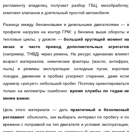
регламенту владелец получает разбор ГБЦ, мехобработку,
комплект клапанов и длительный простой автомобиля.
Разница между бензиновыми и дизельными двигателями — в
профиле нагрузок на контур ГРМ: у бензина выше обороты и
тепловые циклы, у дизеля —
больший крутящий момент на
низах и часто привод дополнительных агрегатов
(например, ТНВД) через ремень. На ресурс одинаково влияют
возраст материалов, химические факторы (масло, антифриз,
пыль) и режимы эксплуатации: холодные пуски, короткие
поездки, движение в пробках ускоряют старение, даже если
одометр «рисует» небольшой пробег. Поэтому ориентироваться
только на километры ошибочно:
время службы по годам не
менее важно
.
Цель этого материала — дать
практичный и безопасный
регламент
: объяснить, как выбирать интервал по пробегу и по
времени с поправкой на тип двигателя и условия эксплуатации;
какие признаки указывают на ускоренный износ; что входит в