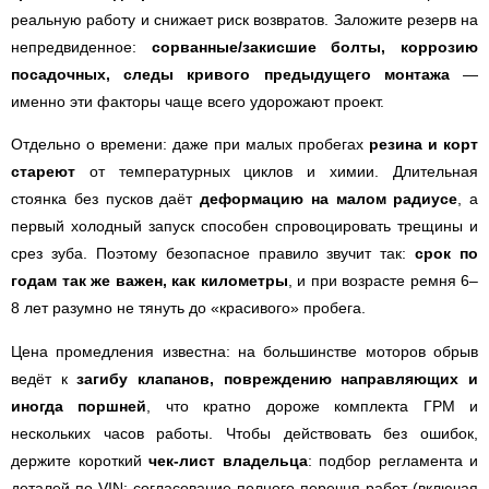
реальную работу и снижает риск возвратов. Заложите резерв на
непредвиденное:
сорванные/закисшие болты, коррозию
посадочных, следы кривого предыдущего монтажа
—
именно эти факторы чаще всего удорожают проект.
Отдельно о времени: даже при малых пробегах
резина и корт
стареют
от температурных циклов и химии. Длительная
стоянка без пусков даёт
деформацию на малом радиусе
, а
первый холодный запуск способен спровоцировать трещины и
срез зуба. Поэтому безопасное правило звучит так:
срок по
годам так же важен, как километры
, и при возрасте ремня 6–
8 лет разумно не тянуть до «красивого» пробега.
Цена промедления известна: на большинстве моторов обрыв
ведёт к
загибу клапанов, повреждению направляющих и
иногда поршней
, что кратно дороже комплекта ГРМ и
нескольких часов работы. Чтобы действовать без ошибок,
держите короткий
чек-лист владельца
: подбор регламента и
деталей по VIN; согласование полного перечня работ (включая