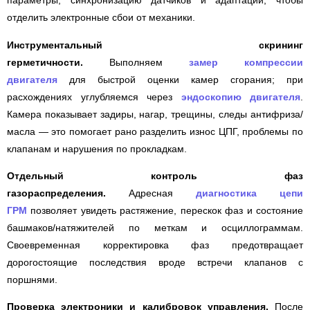
параметры, синхронизацию датчиков и адаптации, чтобы
отделить электронные сбои от механики.
Инструментальный скрининг
герметичности.
Выполняем
замер компрессии
двигателя
для быстрой оценки камер сгорания; при
расхождениях углубляемся через
эндоскопию двигателя
.
Камера показывает задиры, нагар, трещины, следы антифриза/
масла — это помогает рано разделить износ ЦПГ, проблемы по
клапанам и нарушения по прокладкам.
Отдельный контроль фаз
газораспределения.
Адресная
диагностика цепи
ГРМ
позволяет увидеть растяжение, перескок фаз и состояние
башмаков/натяжителей по меткам и осциллограммам.
Своевременная корректировка фаз предотвращает
дорогостоящие последствия вроде встречи клапанов с
поршнями.
Проверка электроники и калибровок управления.
После