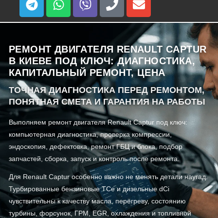
РЕМОНТ ДВИГАТЕЛЯ RENAULT CAPTUR
В КИЕВЕ ПОД КЛЮЧ: ДИАГНОСТИКА,
КАПИТАЛЬНЫЙ РЕМОНТ, ЦЕНА
ТОЧНАЯ ДИАГНОСТИКА ПЕРЕД РЕМОНТОМ,
ПОНЯТНАЯ СМЕТА И ГАРАНТИЯ НА РАБОТЫ
Выполняем ремонт двигателя Renault Captur под ключ:
компьютерная диагностика, проверка компрессии,
эндоскопия, дефектовка, ремонт ГБЦ и блока, подбор
запчастей, сборка, запуск и контроль после ремонта.
Для Renault Captur особенно важно не менять детали наугад.
Турбированные бензиновые TCe и дизельные dCi
чувствительны к качеству масла, перегреву, состоянию
турбины, форсунок, ГРМ, EGR, охлаждения и топливной