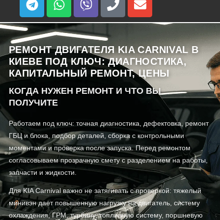
РЕМОНТ ДВИГАТЕЛЯ KIA CARNIVAL В
КИЕВЕ ПОД КЛЮЧ: ДИАГНОСТИКА,
КАПИТАЛЬНЫЙ РЕМОНТ, ЦЕНЫ
КОГДА НУЖЕН РЕМОНТ И ЧТО ВЫ
ПОЛУЧИТЕ
Работаем под ключ: точная диагностика, дефектовка, ремонт
ГБЦ и блока, подбор деталей, сборка с контрольными
моментами и проверка после запуска. Перед ремонтом
согласовываем прозрачную смету с разделением на работы,
запчасти и жидкости.
Для KIA Carnival важно не затягивать с проверкой: тяжелый
минивэн дает повышенную нагрузку на двигатель, систему
охлаждения, ГРМ, турбину, топливную систему, поршневую