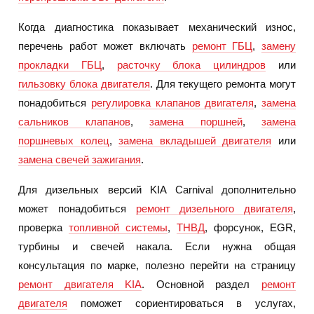
Когда диагностика показывает механический износ,
перечень работ может включать
ремонт ГБЦ
,
замену
прокладки ГБЦ
,
расточку блока цилиндров
или
гильзовку блока двигателя
. Для текущего ремонта могут
понадобиться
регулировка клапанов двигателя
,
замена
сальников клапанов
,
замена поршней
,
замена
поршневых колец
,
замена вкладышей двигателя
или
замена свечей зажигания
.
Для дизельных версий KIA Carnival дополнительно
может понадобиться
ремонт дизельного двигателя
,
проверка
топливной системы
,
ТНВД
, форсунок, EGR,
турбины и свечей накала. Если нужна общая
консультация по марке, полезно перейти на страницу
ремонт двигателя KIA
. Основной раздел
ремонт
двигателя
поможет сориентироваться в услугах,