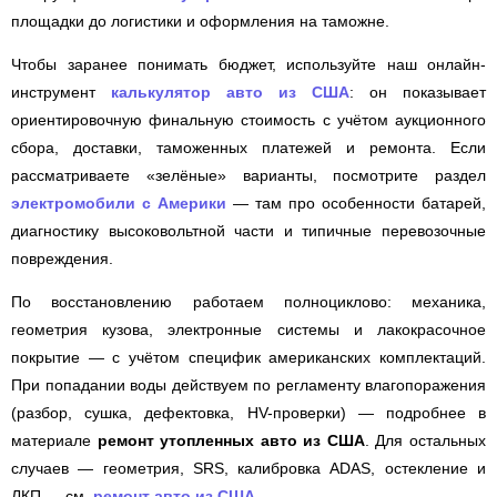
площадки до логистики и оформления на таможне.
Чтобы заранее понимать бюджет, используйте наш онлайн-
инструмент
калькулятор авто из США
: он показывает
ориентировочную финальную стоимость с учётом аукционного
сбора, доставки, таможенных платежей и ремонта. Если
рассматриваете «зелёные» варианты, посмотрите раздел
электромобили с Америки
— там про особенности батарей,
диагностику высоковольтной части и типичные перевозочные
повреждения.
По восстановлению работаем полноциклово: механика,
геометрия кузова, электронные системы и лакокрасочное
покрытие — с учётом специфик американских комплектаций.
При попадании воды действуем по регламенту влагопоражения
(разбор, сушка, дефектовка, HV-проверки) — подробнее в
материале
ремонт утопленных авто из США
. Для остальных
случаев — геометрия, SRS, калибровка ADAS, остекление и
ЛКП — см.
ремонт авто из США
.