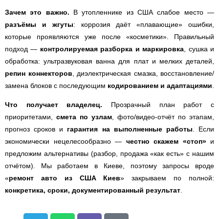
Зачем это важно.
В утопленнике из США слабое место —
разъёмы и жгуты
: коррозия даёт «плавающие» ошибки,
которые проявляются уже после «косметики». Правильный
подход —
контролируемая разборка и маркировка
, сушка и
обработка: ультразвуковая ванна для плат и мелких деталей,
репин коннекторов
, диэлектрическая смазка, восстановление/
замена блоков с последующим
кодированием и адаптациями
.
Что получает владелец.
Прозрачный план работ с
приоритетами,
смета по узлам
, фото/видео-отчёт по этапам,
прогноз сроков и
гарантия на выполненные работы
. Если
экономически нецелесообразно —
честно скажем «стоп»
и
предложим альтернативы (разбор, продажа «как есть» с нашим
отчётом). Мы работаем в Киеве, поэтому запросы вроде
«
ремонт авто из США Киев
» закрываем по полной:
конкретика, сроки, документированный результат
.