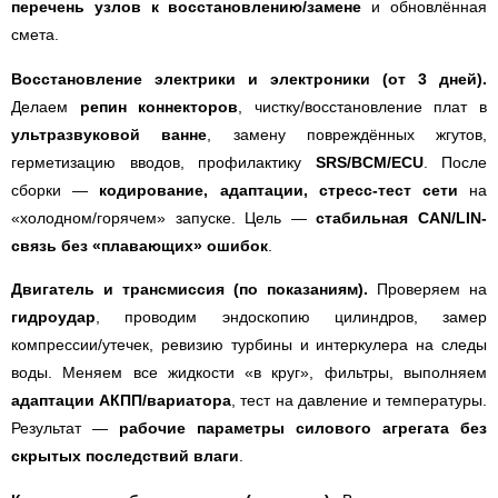
перечень узлов к восстановлению/замене
и обновлённая
смета.
Восстановление электрики и электроники (от 3 дней).
Делаем
репин коннекторов
, чистку/восстановление плат в
ультразвуковой ванне
, замену повреждённых жгутов,
герметизацию вводов, профилактику
SRS/BCM/ECU
. После
сборки —
кодирование, адаптации, стресс-тест сети
на
«холодном/горячем» запуске. Цель —
стабильная CAN/LIN-
связь без «плавающих» ошибок
.
Двигатель и трансмиссия (по показаниям).
Проверяем на
гидроудар
, проводим эндоскопию цилиндров, замер
компрессии/утечек, ревизию турбины и интеркулера на следы
воды. Меняем все жидкости «в круг», фильтры, выполняем
адаптации АКПП/вариатора
, тест на давление и температуры.
Результат —
рабочие параметры силового агрегата без
скрытых последствий влаги
.