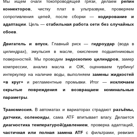
Мы ищем очаги токопроводящей грязи, делаем
репин
коннекторов
, чистку плат в ультразвуке, проверяем
сопротивления цепей, после сборки —
кодирование и
адаптации
. Цель —
стабильная работа сети без случайных
сбоев
.
Двигатель и впуск.
Главный риск —
гидроудар
(вода в
цилиндрах), эмульсия в масле, окисление подшипниковых
поверхностей. Мы проводим
эндоскопию цилиндров
, замер
компрессии, анализ масла и ОЖ, оцениваем турбину/
интеркулер на наличие воды, выполняем
замены жидкостей
«в круг»
и регламентные промывки. Итог —
исключаем
скрытые повреждения и возвращаем номинальные
параметры
.
Трансмиссия.
В автоматах и вариаторах страдают
разъёмы,
датчики, соленоиды
, сама ATF впитывает влагу. Делается
диагностика температурой/давлением
, проверка адаптаций,
частичная или полная замена ATF
с фильтрами, ревизия