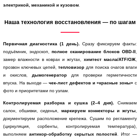
электрикой, механикой и кузовом
.
Наша технология восстановления — по шагам
Первичная диагностика (1 день).
Сразу фиксируем факты:
подъёмник, эндоскоп,
полное сканирование блоков OBD-II
,
замер влажности в коврах и жгутах,
химтест масла/ATF/ОЖ
,
прозвон ключевых цепей,
тепловизор
для поиска очагов влаги
и окислов,
дымогенератор
для проверки герметичности
впуска. На выходе —
чек-лист дефектов и «красные зоны»
с
фото и приоритетами по узлам.
Контролируемая разборка и сушка (2–4 дня).
Снимаем
салон, обшивки, сиденья,
маркируем коннекторы и жгуты
,
документируем расположение крепежа. Сушим по регламенту
(циркуляция, сорбенты, контролируемая температура),
выполняем
антикор-обработку скрытых полостей
. Итог —