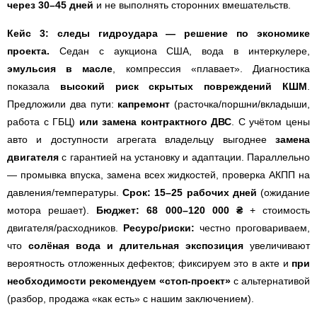
через 30–45 дней
и не выполнять сторонних вмешательств.
Кейс 3: следы гидроудара — решение по экономике
проекта.
Седан с аукциона США, вода в интеркулере,
эмульсия в масле
, компрессия «плавает». Диагностика
показала
высокий риск скрытых повреждений КШМ
.
Предложили два пути:
капремонт
(расточка/поршни/вкладыши,
работа с ГБЦ)
или замена контрактного ДВС
. С учётом цены
авто и доступности агрегата владельцу выгоднее
замена
двигателя
с гарантией на установку и адаптации. Параллельно
— промывка впуска, замена всех жидкостей, проверка АКПП на
давления/температуры.
Срок: 15–25 рабочих дней
(ожидание
мотора решает).
Бюджет: 68 000–120 000 ₴
+ стоимость
двигателя/расходников.
Ресурс/риски:
честно проговариваем,
что
солёная вода и длительная экспозиция
увеличивают
вероятность отложенных дефектов; фиксируем это в акте и
при
необходимости рекомендуем «стоп-проект»
с альтернативой
(разбор, продажа «как есть» с нашим заключением).