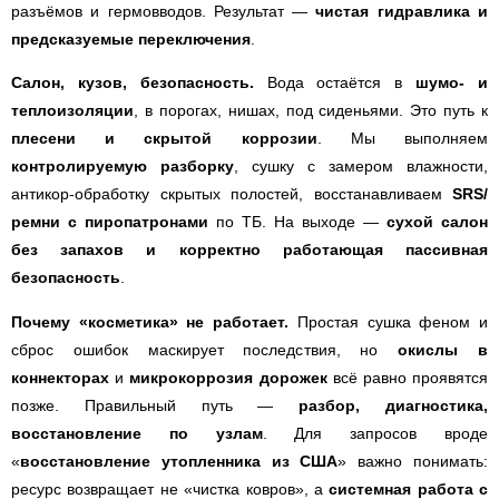
разъёмов и гермовводов. Результат —
чистая гидравлика и
предсказуемые переключения
.
Салон, кузов, безопасность.
Вода остаётся в
шумо- и
теплоизоляции
, в порогах, нишах, под сиденьями. Это путь к
плесени и скрытой коррозии
. Мы выполняем
контролируемую разборку
, сушку с замером влажности,
антикор-обработку скрытых полостей, восстанавливаем
SRS/
ремни с пиропатронами
по ТБ. На выходе —
сухой салон
без запахов и корректно работающая пассивная
безопасность
.
Почему «косметика» не работает.
Простая сушка феном и
сброс ошибок маскирует последствия, но
окислы в
коннекторах
и
микрокоррозия дорожек
всё равно проявятся
позже. Правильный путь —
разбор, диагностика,
восстановление по узлам
. Для запросов вроде
«
восстановление утопленника из США
» важно понимать:
ресурс возвращает не «чистка ковров», а
системная работа с