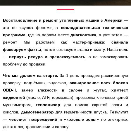
Восстановление и ремонт утопленных машин с Америки
—
это не «сушка феном», а
последовательная техническая
программа
, где на первом месте
диагностика
, а уже затем —
ремонт. Мы работаем как мастер-приёмка:
сначала
фиксируем факты
, потом согласуем этапы и смету. Наша цель
—
вернуть ресурс и предсказуемость
, а не замаскировать
проблему до продажи.
Что мы делаем на старте.
За 1 день проводим расширенную
проверку: подъёмник, эндоскоп,
сканирование всех блоков
OBD-II
, замер влажности в салоне и жгутах,
химтест
жидкостей
(масло, ATF, тормозная), прозвонка ключевых цепей
мультиметром,
тепловизор
для поиска скрытой влаги и
окислов,
дымогенератор
для герметичности впуска. Результат
—
чек-лист повреждений и «красные зоны»
по электрике,
двигателю, трансмиссии и салону.