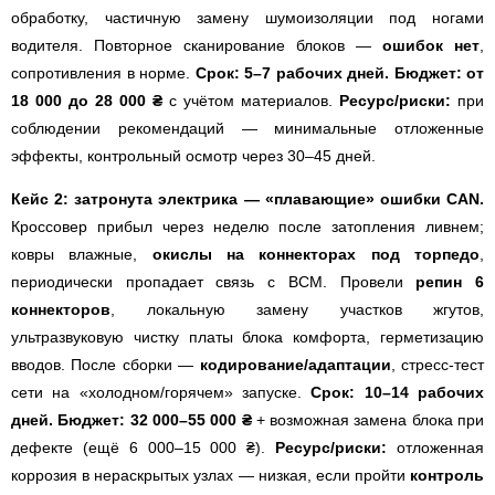
обработку, частичную замену шумоизоляции под ногами
водителя. Повторное сканирование блоков —
ошибок нет
,
сопротивления в норме.
Срок: 5–7 рабочих дней.
Бюджет: от
18 000 до 28 000 ₴
с учётом материалов.
Ресурс/риски:
при
соблюдении рекомендаций — минимальные отложенные
эффекты, контрольный осмотр через 30–45 дней.
Кейс 2: затронута электрика — «плавающие» ошибки CAN.
Кроссовер прибыл через неделю после затопления ливнем;
ковры влажные,
окислы на коннекторах под торпедо
,
периодически пропадает связь с BCM. Провели
репин 6
коннекторов
, локальную замену участков жгутов,
ультразвуковую чистку платы блока комфорта, герметизацию
вводов. После сборки —
кодирование/адаптации
, стресс-тест
сети на «холодном/горячем» запуске.
Срок: 10–14 рабочих
дней.
Бюджет: 32 000–55 000 ₴
+ возможная замена блока при
дефекте (ещё 6 000–15 000 ₴).
Ресурс/риски:
отложенная
коррозия в нераскрытых узлах — низкая, если пройти
контроль