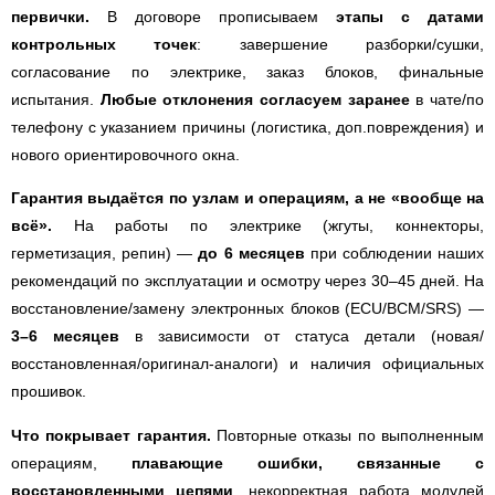
первички.
В договоре прописываем
этапы с датами
контрольных точек
: завершение разборки/сушки,
согласование по электрике, заказ блоков, финальные
испытания.
Любые отклонения согласуем заранее
в чате/по
телефону с указанием причины (логистика, доп.повреждения) и
нового ориентировочного окна.
Гарантия выдаётся по узлам и операциям, а не «вообще на
всё».
На работы по электрике (жгуты, коннекторы,
герметизация, репин) —
до 6 месяцев
при соблюдении наших
рекомендаций по эксплуатации и осмотру через 30–45 дней. На
восстановление/замену электронных блоков (ECU/BCM/SRS) —
3–6 месяцев
в зависимости от статуса детали (новая/
восстановленная/оригинал-аналоги) и наличия официальных
прошивок.
Что покрывает гарантия.
Повторные отказы по выполненным
операциям,
плавающие ошибки, связанные с
восстановленными цепями
, некорректная работа модулей