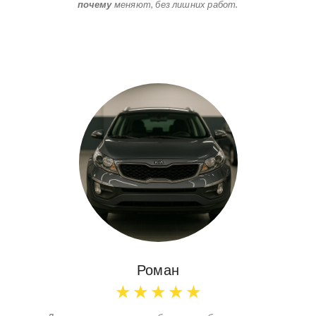
почему
меняют, без лишних работ.
Роман
★
★
★
★
★