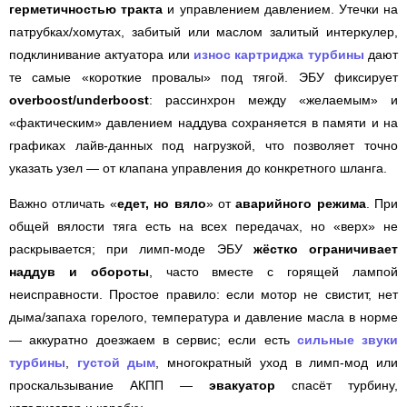
герметичностью тракта
и управлением давлением. Утечки на
патрубках/хомутах, забитый или маслом залитый интеркулер,
подклинивание актуатора или
износ картриджа турбины
дают
те самые «короткие провалы» под тягой. ЭБУ фиксирует
overboost/underboost
: рассинхрон между «желаемым» и
«фактическим» давлением наддува сохраняется в памяти и на
графиках лайв-данных под нагрузкой, что позволяет точно
указать узел — от клапана управления до конкретного шланга.
Важно отличать «
едет, но вяло
» от
аварийного режима
. При
общей вялости тяга есть на всех передачах, но «верх» не
раскрывается; при лимп-моде ЭБУ
жёстко ограничивает
наддув и обороты
, часто вместе с горящей лампой
неисправности. Простое правило: если мотор не свистит, нет
дыма/запаха горелого, температура и давление масла в норме
— аккуратно доезжаем в сервис; если есть
сильные звуки
турбины
,
густой дым
, многократный уход в лимп-мод или
проскальзывание АКПП —
эвакуатор
спасёт турбину,