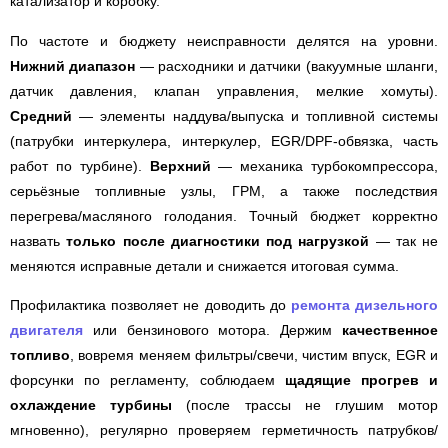
катализатор и коробку.
По частоте и бюджету неисправности делятся на уровни.
Нижний диапазон
— расходники и датчики (вакуумные шланги,
датчик давления, клапан управления, мелкие хомуты).
Средний
— элементы наддува/выпуска и топливной системы
(патрубки интеркулера, интеркулер, EGR/DPF-обвязка, часть
работ по турбине).
Верхний
— механика турбокомпрессора,
серьёзные топливные узлы, ГРМ, а также последствия
перегрева/масляного голодания. Точный бюджет корректно
назвать
только после диагностики под нагрузкой
— так не
меняются исправные детали и снижается итоговая сумма.
Профилактика позволяет не доводить до
ремонта дизельного
двигателя
или бензинового мотора. Держим
качественное
топливо
, вовремя меняем фильтры/свечи, чистим впуск, EGR и
форсунки по регламенту, соблюдаем
щадящие прогрев и
охлаждение турбины
(после трассы не глушим мотор
мгновенно), регулярно проверяем герметичность патрубков/