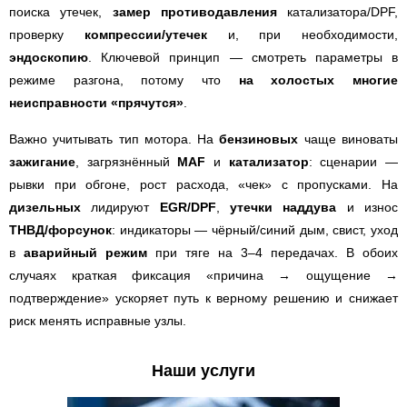
поиска утечек,
замер противодавления
катализатора/DPF,
проверку
компрессии/утечек
и, при необходимости,
эндоскопию
. Ключевой принцип — смотреть параметры в
режиме разгона, потому что
на холостых многие
неисправности «прячутся»
.
Важно учитывать тип мотора. На
бензиновых
чаще виноваты
зажигание
, загрязнённый
MAF
и
катализатор
: сценарии —
рывки при обгоне, рост расхода, «чек» с пропусками. На
дизельных
лидируют
EGR/DPF
,
утечки наддува
и износ
ТНВД/форсунок
: индикаторы — чёрный/синий дым, свист, уход
в
аварийный режим
при тяге на 3–4 передачах. В обоих
случаях краткая фиксация «причина → ощущение →
подтверждение» ускоряет путь к верному решению и снижает
риск менять исправные узлы.
Наши услуги