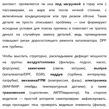
контекст: проявляется ли она
под нагрузкой
в горку или с
пассажирами, на жаре или после ночной стоянки, с
включённым кондиционером или при резком обгоне. Такие
детали не просто описывают проблему — они формируют
исходные условия для поиска причины и помогают не тратить
деньги на случайную замену деталей, ведь промедление
повышает риски дорогостоящего ремонта катализатора, DPF
или турбины.
Чтобы мыслить структурно, раскладываем дефицит мощности
на группы:
воздух/топливо
(фильтры, подсос, насос,
форсунки),
зажигание
(свечи, катушки),
выпуск
(катализатор/DPF, EGR),
наддув
(турбина, интеркулер,
патрубки),
механика/ГРМ
(компрессия, фазы),
электроника
(MAF/MAP, лямбды, температурные датчики), а также
трансмиссия
(сцепление, АКПП/вариатор). На стороне
водителя — простой алгоритм самопроверки: зафиксировать,
когда пропадает тяга, проверить видимые элементы (фильтр,