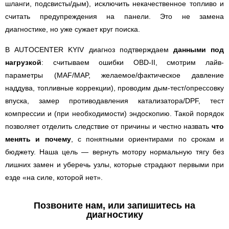
шланги, подсвисты/дым), исключить некачественное топливо и
считать предупреждения на панели. Это не замена
диагностике, но уже сужает круг поиска.
В AUTOCENTER KYIV диагноз подтверждаем
данными под
нагрузкой
: считываем ошибки OBD-II, смотрим лайв-
параметры (MAF/MAP, желаемое/фактическое давление
наддува, топливные коррекции), проводим дым-тест/опрессовку
впуска, замер противодавления катализатора/DPF, тест
компрессии и (при необходимости) эндоскопию. Такой порядок
позволяет отделить следствие от причины и честно назвать
что
менять и почему
, с понятными ориентирами по срокам и
бюджету. Наша цель — вернуть мотору нормальную тягу без
лишних замен и уберечь узлы, которые страдают первыми при
езде «на силе, которой нет».
Позвоните нам, или запишитесь на
диагностику