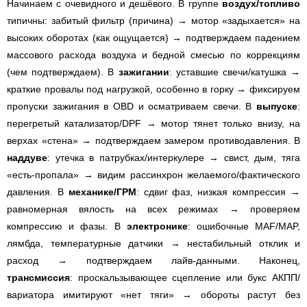
Начинаем с очевидного и дешёвого. В группе
воздух/топливо
типичны: забитый фильтр (причина) → мотор «задыхается» на
высоких оборотах (как ощущается) → подтверждаем падением
массового расхода воздуха и бедной смесью по коррекциям
(чем подтверждаем). В
зажигании
: уставшие свечи/катушка →
краткие провалы под нагрузкой, особенно в горку → фиксируем
пропуски зажигания в OBD и осматриваем свечи. В
выпуске
:
перегретый катализатор/DPF → мотор тянет только внизу, на
верхах «стена» → подтверждаем замером противодавления. В
наддуве
: утечка в патрубках/интеркулере → свист, дым, тяга
«есть-пропала» → видим рассинхрон желаемого/фактического
давления. В
механике/ГРМ
: сдвиг фаз, низкая компрессия →
равномерная вялость на всех режимах → проверяем
компрессию и фазы. В
электронике
: ошибочные MAF/MAP,
лямбда, температурные датчики → нестабильный отклик и
расход → подтверждаем лайв-данными. Наконец,
трансмиссия
: проскальзывающее сцепление или букс АКПП/
вариатора имитируют «нет тяги» → обороты растут без