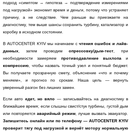
подход «симптом → гипотеза → подтверждение измерениями
под нагрузкой» экономит время и деньги, потому что устраняет
причину, а не следствие. Чем раньше вы приезжаете на
диагностику, тем выше шансы сохранить турбину, катализатор и
коробку в исходном состоянии.
В AUTOCENTER KYIV мы начинаем с
чтения ошибок и лайв-
данных
, затем проводим
опрессовку/дым-тест
, при
необходимости замеряем
противодавление выхлопа
и
компрессию
, чтобы назвать точный узел и понятный бюджет.
Вы получаете прозрачную смету, объяснение «что и почему
меняем», и прогноз по срокам. Наша цель — вернуть
уверенный разгон без лишних замен.
Если авто
едет, но вяло
— записывайтесь на диагностику в
ближайшее время; если слышны свист/стук турбины, густой дым
или повторяется
аварийный режим
, лучше вызвать эвакуатор.
Запишитесь онлайн или по телефону — AUTOCENTER KYIV
проверит тягу под нагрузкой и вернёт мотору нормальную