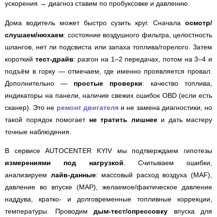
ускорения → диагноз ставим по пробуксовке и давлению.
Дома водитель может быстро сузить круг. Сначала
осмотр/
слушаем/нюхаем
: состояние воздушного фильтра, целостность
шлангов, нет ли подсвиста или запаха топлива/горелого. Затем
короткий
тест-драйв
: разгон на 1–2 передачах, потом на 3–4 и
подъём в горку — отмечаем, где именно проявляется провал.
Дополнительно —
простые проверки
: качество топлива,
индикаторы на панели, наличие свежих ошибок OBD (если есть
сканер). Это не
ремонт двигателя
и не замена диагностики, но
такой порядок помогает
не тратить лишнее
и дать мастеру
точные наблюдения.
В сервисе AUTOCENTER KYIV мы подтверждаем гипотезы
измерениями под нагрузкой
. Считываем ошибки,
анализируем
лайв-данные
: массовый расход воздуха (MAF),
давление во впуске (MAP), желаемое/фактическое давление
наддува, кратко- и долговременные топливные коррекции,
температуры. Проводим
дым-тест/опрессовку
впуска для