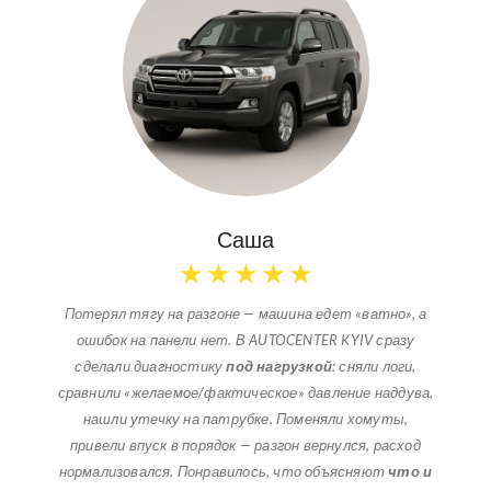
Саша
★
★
★
★
★
Потерял тягу на разгоне — машина едет «ватно», а
ошибок на панели нет. В AUTOCENTER KYIV сразу
сделали диагностику
под нагрузкой
: сняли логи,
сравнили «желаемое/фактическое» давление наддува,
нашли утечку на патрубке. Поменяли хомуты,
привели впуск в порядок — разгон вернулся, расход
нормализовался. Понравилось, что объясняют
что и