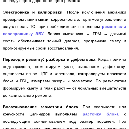
последующего дорогостоящего ремонта.
Электроника и калибровки.
После исключения механики
проверяем линии связи, корректность алгоритмов управления и
актуальность ПО; при необходимости выполняем
ремонт или
перепрошивку ЭБУ
. Логика «механика → ГРМ → датчики/
софт» обеспечивает точный диагноз, прозрачную смету и
прогнозируемые сроки восстановления.
Переход к ремонту: разборка и дефектовка.
Когда причина
подтверждена, демонтируем узлы, выполняем дефектовку:
оцениваем износ ЦПГ и коленвала, контролируем плоскости
блока и ГБЦ, измеряем зазоры и геометрию. По результатам
формируем смету и план работ — от локальных вмешательств
до капитального ремонта.
Восстановление геометрии блока.
При овальности или
конусности цилиндров выполняем
расточку блока
с
последующим хоннингованием под размер поршней. При
критическом износе или локальных повреждениях применяем