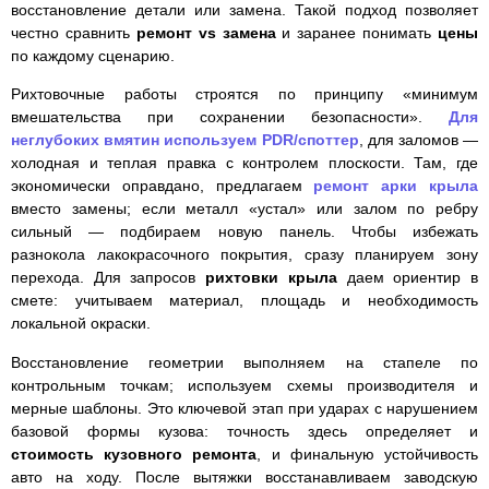
восстановление детали или замена. Такой подход позволяет
честно сравнить
ремонт vs замена
и заранее понимать
цены
по каждому сценарию.
Рихтовочные работы строятся по принципу «минимум
вмешательства при сохранении безопасности».
Для
неглубоких вмятин используем PDR/споттер
, для заломов —
холодная и теплая правка с контролем плоскости. Там, где
экономически оправдано, предлагаем
ремонт арки крыла
вместо замены; если металл «устал» или залом по ребру
сильный — подбираем новую панель. Чтобы избежать
разнокола лакокрасочного покрытия, сразу планируем зону
перехода. Для запросов
рихтовки крыла
даем ориентир в
смете: учитываем материал, площадь и необходимость
локальной окраски.
Восстановление геометрии выполняем на стапеле по
контрольным точкам; используем схемы производителя и
мерные шаблоны. Это ключевой этап при ударах с нарушением
базовой формы кузова: точность здесь определяет и
стоимость кузовного ремонта
, и финальную устойчивость
авто на ходу. После вытяжки восстанавливаем заводскую