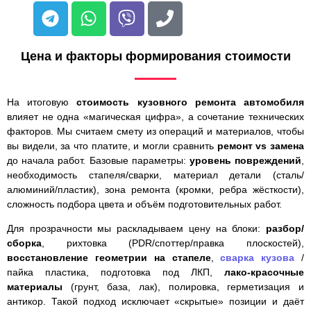
Цена и факторы формирования стоимости
На итоговую
стоимость кузовного ремонта автомобиля
влияет не одна «магическая цифра», а сочетание технических
факторов. Мы считаем смету из операций и материалов, чтобы
вы видели, за что платите, и могли сравнить
ремонт vs замена
до начала работ. Базовые параметры:
уровень повреждений
,
необходимость стапеля/сварки, материал детали (сталь/
алюминий/пластик), зона ремонта (кромки, ребра жёсткости),
сложность подбора цвета и объём подготовительных работ.
Для прозрачности мы раскладываем цену на блоки:
разбор/
сборка
, рихтовка (PDR/споттер/правка плоскостей),
восстановление геометрии на стапеле
,
сварка кузова
/
пайка пластика, подготовка под ЛКП,
лако-красочные
материалы
(грунт, база, лак), полировка, герметизация и
антикор. Такой подход исключает «скрытые» позиции и даёт