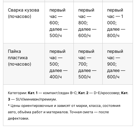
Сварка кузова
первый
первый
первый
(почасово)
час —
час —
час — 1
600;
800;
000;
далее —
далее —
далее —
500/ч
600/ч
800/ч
Пайка
первый
первый
первый
пластика
час —
час —
час —
(почасово)
500;
700;
900;
далее —
далее —
далее —
400/ч
500/ч
600/ч
Категории:
Кат. 1
— компакт/седан B–C;
Кат. 2
— D–E/кроссовер;
Кат.
3
— SUV/минивэн/премиум.
* Цены ориентировочные и зависят от марки, класса, состояния
авто, объёма работ и материалов. Точная смета — после
дефектовки.