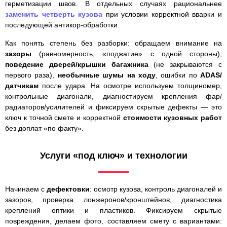
герметизации швов. В отдельных случаях рациональнее
заменить
четверть кузова
при условии корректной вварки и
последующей антикор-обработки.
Как понять степень без разборки: обращаем внимание на
зазоры
(равномерность, «поджатие» с одной стороны),
поведение дверей/крышки багажника
(не закрываются с
первого раза),
необычные шумы на ходу
, ошибки по
ADAS/
датчикам
после удара. На осмотре используем толщиномер,
контрольные диагонали, диагностируем крепления фар/
радиаторов/усилителей и фиксируем скрытые дефекты — это
ключ к точной смете и корректной
стоимости кузовных работ
без доплат «по факту».
Услуги «под ключ» и технологии
Начинаем с
дефектовки
: осмотр кузова, контроль диагоналей и
зазоров, проверка лонжеронов/кронштейнов, диагностика
креплений оптики и пластиков. Фиксируем скрытые
повреждения, делаем фото, составляем смету с вариантами: