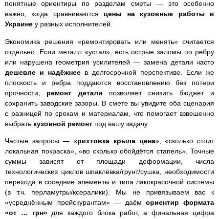
понятные ориентиры по разделам сметы — это особенно
важно, когда сравниваются
цены на кузовные работы в
Украине
у разных исполнителей.
Экономика решения «ремонтировать или менять» считается
отдельно. Если металл «устал», есть острые заломы по ребру
или нарушена геометрия усилителей — замена детали часто
дешевле и надёжнее
в долгосрочной перспективе. Если же
плоскость и ребра поддаются восстановлению без потери
прочности,
ремонт детали
позволяет снизить бюджет и
сохранить заводские зазоры. В смете вы увидите оба сценария
с разницей по срокам и материалам, что помогает взвешенно
выбрать
кузовной ремонт
под вашу задачу.
Частые запросы — «
рихтовка крыла цена
», «сколько стоит
локальная покраска», «во сколько обойдётся стапель». Точные
суммы зависят от площади деформации, числа
технологических циклов шпаклёвка/грунт/сушка, необходимости
перехода в соседние элементы и типа лакокрасочной системы
(в т.ч. перламутры/ксералики). Мы не привязываем вас к
«усреднённым прейскурантам» — даём
ориентир формата
«от … грн»
для каждого блока работ, а финальная цифра