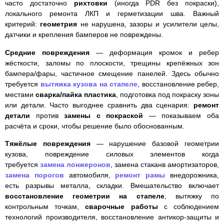
часто достаточно
рихтовки
(иногда PDR без покраски),
локального ремонта ЛКП и герметизации шва. Важный
критерий:
геометрия
не нарушена, зазоры и усилители целы,
датчики и крепления бамперов не повреждены.
Средние повреждения
— деформация кромок и ребер
жёсткости, заломы по плоскости, трещины крепёжных зон
бампера/фары, частичное смещение панелей. Здесь обычно
требуется
вытяжка кузова на стапеле
, восстановление ребер,
местами
сварка/пайка пластика
, подготовка под покраску зоны
или детали. Часто выгоднее сравнить два сценария:
ремонт
детали
против
замены с покраской
— показываем оба
расчёта и сроки, чтобы решение было обоснованным.
Тяжёлые повреждения
— нарушение базовой геометрии
кузова, повреждение силовых элементов когда
требуется
замена лонжеронов
, замена стаканв амортизаторов,
замена порогов
автомобиля,
ремонт рамы
внедорожника,
есть разрывы металла, складки. Вмешательство включает
восстановление геометрии на стапеле
, вытяжку по
контрольным точкам,
сварочные работы
с соблюдением
технологий производителя, восстановление антикор-защиты и