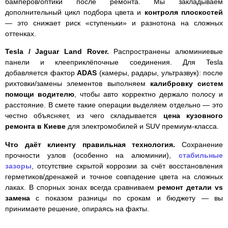
бамперов/оптики после ремонта. Мы закладываем
дополнительный цикл подбора цвета и
контроля плоскостей
— это снижает риск «ступеньки» и разнотона на сложных
оттенках.
Tesla / Jaguar Land Rover.
Распространены алюминиевые
панели и клееприклёпочные соединения. Для Tesla
добавляется фактор
ADAS
(камеры, радары, ультразвук): после
рихтовки/замены элементов выполняем
калибровку систем
помощи водителю
, чтобы авто корректно держало полосу и
расстояние. В смете такие операции выделяем отдельно — это
честно объясняет, из чего складывается
цена кузовного
ремонта в Киеве
для электромобилей и SUV премиум-класса.
Что даёт клиенту правильная технология.
Сохранение
прочности узлов (особенно на алюминии),
стабильные
зазоры
, отсутствие скрытой коррозии за счёт восстановления
герметиков/дренажей и точное совпадение цвета на сложных
лаках. В спорных зонах всегда сравниваем
ремонт детали vs
замена
с показом разницы по срокам и бюджету — вы
принимаете решение, опираясь на факты.