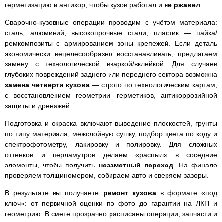
герметизацию и антикор, чтобы кузов работал и
не ржавел
.
Сварочно-кузовные операции проводим с учётом материала:
сталь, алюминий, высокопрочные стали; пластик — пайка/
ремкомпозиты с армированием зоны крепежей. Если деталь
экономически нецелесообразно восстанавливать, предлагаем
замену с технологической вваркой/вклейкой. Для случаев
глубоких повреждений заднего или переднего сектора возможна
замена четверти кузова
— строго по технологическим картам,
с восстановлением геометрии, герметиков, антикоррозийной
защиты и дренажей.
Подготовка и окраска включают выведение плоскостей, грунты
по типу материала, межслойную сушку, подбор цвета по коду и
спектрофотометру, лакировку и полировку. Для сложных
оттенков и перламутров делаем «распыл» в соседние
элементы, чтобы получить
незаметный переход
. На финале
проверяем толщиномером, собираем авто и сверяем зазоры.
В результате вы получаете
ремонт кузова
в формате «под
ключ»: от первичной оценки по фото до гарантии на ЛКП и
геометрию. В смете прозрачно расписаны операции, запчасти и