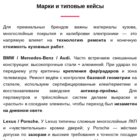
Марки и типовые кейсы
Для премиальных брендов важны материалы кузова,
многослойные покрытия и калибровки электроники — это
напрямую влияет на
технологию ремонта
и конечную
стоимость кузовных работ
.
BMW / Mercedes-Benz / Audi.
Часто встречаем смешанные
конструкции: высокопрочные стали + алюминий. При ударах по
переднему углу критичны
крепления фар/радаров
и зона
телевизора. Ремонт ведём с контролем
базовой геометрии
на
стапеле, используем сертифицированные клеи/герметики и
восстанавливаем заводские
антикор-проёмы
. Для
перламутров и трёхслойных систем делаем выкраски и
«распыл» в соседние элементы, чтобы переход был
незаметен
на дневном свете
.
Lexus / Porsche.
У Lexus типичны сложные многослойные ЛКП
и «чувствительные» кромки дверей; у Porsche — жёсткие
допуски по
зазорам
и высокие требования к точности посадки