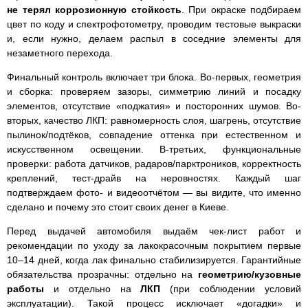
не терял коррозионную стойкость
. При окраске подбираем
цвет по коду и спектрофотометру, проводим тестовые выкраски
и, если нужно, делаем распыл в соседние элементы для
незаметного перехода.
Финальный контроль включает три блока. Во-первых, геометрия
и сборка: проверяем зазоры, симметрию линий и посадку
элементов, отсутствие «поджатия» и посторонних шумов. Во-
вторых, качество ЛКП: равномерность слоя, шагрень, отсутствие
пылинок/подтёков, совпадение оттенка при естественном и
искусственном освещении. В-третьих, функциональные
проверки: работа датчиков, радаров/парктроников, корректность
креплений, тест-драйв на неровностях. Каждый шаг
подтверждаем фото- и видеоотчётом — вы видите, что именно
сделано и почему это стоит своих денег в Киеве.
Перед выдачей автомобиля выдаём чек-лист работ и
рекомендации по уходу за лакокрасочным покрытием первые
10–14 дней, когда лак финально стабилизируется. Гарантийные
обязательства прозрачны: отдельно на
геометрию/кузовные
работы
и отдельно на
ЛКП
(при соблюдении условий
эксплуатации). Такой процесс исключает «догадки» и