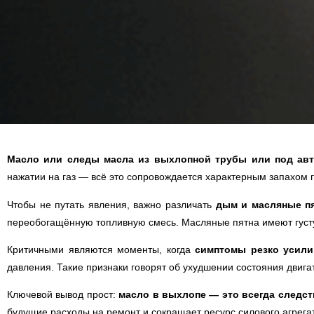
Масло или следы масла из выхлопной трубы или под ав
нажатии на газ — всё это сопровождается характерным запахом
Чтобы не путать явления, важно различать
дым и масляные п
переобогащённую топливную смесь. Масляные пятна имеют густу
Критичными являются моменты, когда
симптомы резко усили
давления. Такие признаки говорят об ухудшении состояния двига
Ключевой вывод прост:
масло в выхлопе — это всегда следс
будущие расходы на ремонт и сокращает ресурс силового агрега