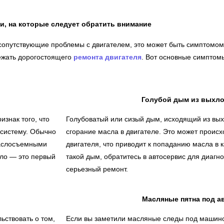
и, на которые следует обратить внимание
 сопутствующие проблемы с двигателем, это может быть симптомом
ежать дорогостоящего
ремонта двигателя
. Вот основные симптомы
Голубой дым из выхл
изнак того, что
Голубоватый или сизый дым, исходящий из вых
 систему. Обычно
сгорание масла в двигателе. Это может происх
маслосъемными
двигателя, что приводит к попаданию масла в 
сло — это первый
такой дым, обратитесь в автосервис для диагн
серьезный ремонт.
Масляные пятна под 
ьствовать о том,
Если вы заметили масляные следы под машиной