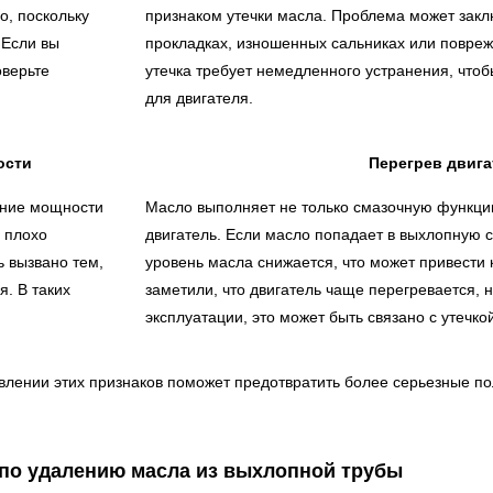
о, поскольку
признаком утечки масла. Проблема может закл
 Если вы
прокладках, изношенных сальниках или повреж
оверьте
утечка требует немедленного устранения, что
для двигателя.
ости
Перегрев двига
ение мощности
Масло выполняет не только смазочную функцию
, плохо
двигатель. Если масло попадает в выхлопную с
ь вызвано тем,
уровень масла снижается, что может привести 
я. В таких
заметили, что двигатель чаще перегревается,
эксплуатации, это может быть связано с утечк
лении этих признаков поможет предотвратить более серьезные по
 по удалению масла из выхлопной трубы