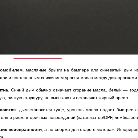
томобилем
, масляные брызги на бампере или синеватый дым из
 гари и постепенным снижением уровня масла между дозаправками
ятна
. Синий дым обычно означает сгорание масла, белый — вод
ю, липкую структуру, не высыхают и оставляют жирный ореол.
ваются
: дым становится гуще, уровень масла падает быстрее 
теля и риске вторичных повреждений (катализатор/DPF, лямбда-зон
твие неисправности
, а не «норма для старого мотора». Игнорир
та.