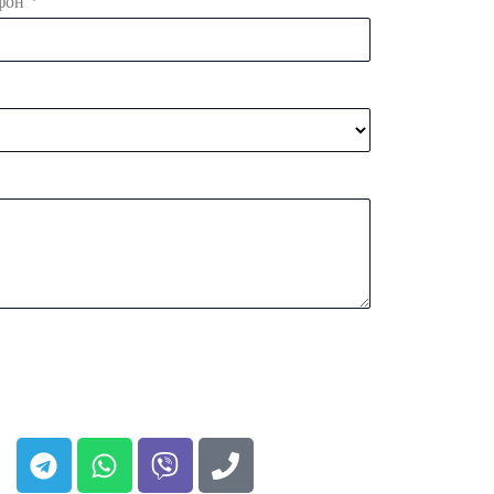
*
фон