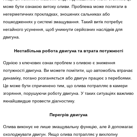
може бути ознакою витоку оливи. Проблема може полягати в
негерметичних прокладках, зношених сальниках або
пошкодженнях у системі змащування. Такий витік потребує
негайного усунення, щоб уникнути серйозних наслідків для
двигуна.
Нестабільна робота двигуна та втрата потужності
Однією з ключових ознак проблем з оливою є зниження
потужності двигуна. Ви можете помітити, що автомобіль втрачає
динаміку, погано розганяється або двигун працює з перебоями.
Це може бути спричинено тим, що олива потрапляє в камери
згоряння, порушуючи роботу двигуна. У таких ситуаціях важливо
якнайшвидше провести діагностику.
Перегрів двигуна
Олива виконує не лише змащувальну функцію, але й допомагає
охолоджувати двигун. Якщо олива потрапляє у вихлопну