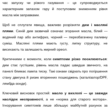
час запуску чи різкого газування – це супроводжується
характерним запахом гару й поступовим зниженням рівня
масла між заправками.
Щоб не сплутати явища, важливо розрізняти
дим і масляні
плями
. Синій дим зазвичай означає згорання масла, білий —
водяний пар або антифриз, чорний — перезбагачену паливну
суміш. Масляні плями мають густу, липку структуру, не
висихають та залишають жирний ореол.
Критичними є моменти, коли
симптоми різко посилюються
:
дим стає густішим, рівень масла падає швидше звичного, на
панелі блимає лампа тиску. Такі ознаки свідчать про погіршення
стану двигуна й ризик вторинних пошкоджень (каталізатор/DPF,
лямбда-зонди).
Ключовий висновок простий:
масло у вихлопі — це завжди
наслідок несправності
, а не «норма для старого мотора».
Ігнорування симптомів лише збільшує майбутній рахунок за