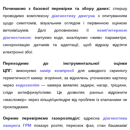
Починаємо з базової перевірки та збору даних:
спершу
проводимо комплексну
діагностику двигуна
з опитуванням
щодо симптомів, візуальним оглядом і первинною оцінкою
витоків/шумів. Далі доповнюємо її
комп’ютерною
діагностикою
: зчитуємо коди, аналізуємо «живі» параметри,
синхронізацію датчиків та адаптації, щоб відразу відсіяти
електронні збої.
Переходимо до інструментальної оцінки
ЦПГ:
виконуємо
замір компресії
для швидкого скринінгу
герметичності камер згоряння; за відхилень уточнюємо картину
через
ендоскопію
— камера виявляє задири, нагар, тріщини,
сліди антифризу/оливи. Це дозволяє ранньо відрізнити
«масложер» через кільця/циліндри від проблем із клапанами чи
прокладками.
Окремо перевіряємо газорозподіл:
адресна
діагностика
ланцюга ГРМ
показує розтяг, перескок фаз, стан башмаків/