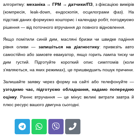
алгоритму:
механіка → ГРМ → датчики/ПЗ
, з фіксацією вимірів
(компресія, leak-down, ендоскопія, осцилограми фаз). На
підставі даних формуємо кошторис і календар робіт, погоджуємо
рішення — від поточного втручання до повного відновлення.
Якщо помітили синій дим, масляні бризки чи швидке падіння
рівня оливи —
запишіться на діагностику
: привезіть авто
самостійно або замовте евакуатор, якщо горить лампа тиску чи
дим густий. Підготуйте короткий опис симптомів (коли
з’являються, на яких режимах), це пришвидшить пошук причини.
Залишайте заявку через форму на сайті або телефонуйте —
узгодимо час, підготуємо обладнання, надамо попередню
оцінку
. Раннє втручання — це мінус великі витрати завтра й
плюс ресурс вашого двигуна сьогодні.