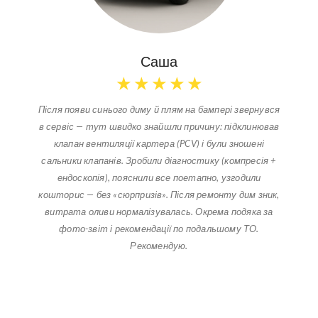
Саша
★
★
★
★
★
Після появи синього диму й плям на бампері звернувся
в сервіс — тут швидко знайшли причину: підклинював
клапан вентиляції картера (PCV) і були зношені
сальники клапанів. Зробили діагностику (компресія +
ендоскопія), пояснили все поетапно, узгодили
кошторис — без «сюрпризів». Після ремонту дим зник,
витрата оливи нормалізувалась. Окрема подяка за
фото-звіт і рекомендації по подальшому ТО.
Рекомендую.