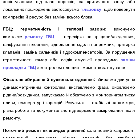
хонінгуванням під клас поршнів; за критичного зносу або
локальних пошкоджень застосовуємо
гільзовку
, щоб повернути
компресію й ресурс без заміни всього блока.
ГБЦ: герметичність і теплові зазори:
виконуємо
комплекс
ремонту ГБЦ
— перевірка на тріщини/«ведення»,
шліфування площини, відновлення сідел і напрямних, притирка
клапанів, заміна сальників і гідрокомпенсаторів. За порушення
герметичності камер або слідів емульсії проводимо
заміни
прокладки ГБЦ
з контролем площин і моментів затягування.
Фінальне збирання й пусконалагодження:
збираємо двигун із
динамометричним контролем, виставляємо фази, оновлюємо
рідини/розхідники, запускаємо й обкатуємо з моніторингом тиску
оливи, температур і корекцій. Результат — стабільні параметри,
рівна робота та документально підтверджені вимірювання після
ремонту.
Поточний ремонт як швидке рішення:
коли повний капремонт
недоцільний, виконуємо цільові операції без глибокої