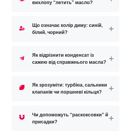
вихлопу “летить” масло?
Що означає колір диму: синій,
білий, чорний?
Як відрізнити конденсат із
сажею від справжнього масла?
Як зрозуміти: турбіна, сальники
клапанів чи поршневі кільця?
Чи допоможуть “раскоксовки” й
присадки?