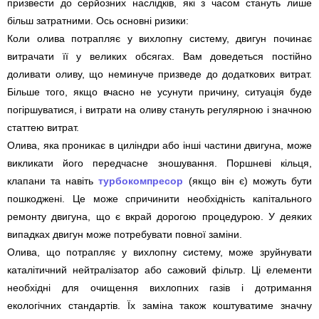
призвести до серйозних наслідків, які з часом стануть лише
більш затратними. Ось основні ризики:
Коли олива потрапляє у вихлопну систему, двигун починає
витрачати її у великих обсягах. Вам доведеться постійно
доливати оливу, що неминуче призведе до додаткових витрат.
Більше того, якщо вчасно не усунути причину, ситуація буде
погіршуватися, і витрати на оливу стануть регулярною і значною
статтею витрат.
Олива, яка проникає в циліндри або інші частини двигуна, може
викликати його передчасне зношування. Поршневі кільця,
клапани та навіть
турбокомпресор
(якщо він є) можуть бути
пошкоджені. Це може спричинити необхідність капітального
ремонту двигуна, що є вкрай дорогою процедурою. У деяких
випадках двигун може потребувати повної заміни.
Олива, що потрапляє у вихлопну систему, може зруйнувати
каталітичний нейтралізатор або сажовий фільтр. Ці елементи
необхідні для очищення вихлопних газів і дотримання
екологічних стандартів. Їх заміна також коштуватиме значну