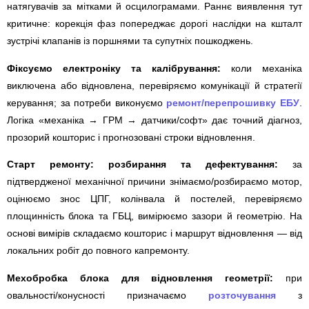
натягувачів за мітками й осцилограмами. Раннє виявлення тут
критичне: корекція фаз попереджає дорогі наслідки на кшталт
зустрічі клапанів із поршнями та супутніх пошкоджень.
Фіксуємо електроніку та калібрування:
коли механіка
виключена або відновлена, перевіряємо комунікації й стратегії
керування; за потреби виконуємо
ремонт/перепрошивку ЕБУ
.
Логіка «механіка → ГРМ → датчики/софт» дає точний діагноз,
прозорий кошторис і прогнозовані строки відновлення.
Старт ремонту: розбирання та дефектування:
за
підтвердженої механічної причини знімаємо/розбираємо мотор,
оцінюємо знос ЦПГ, колінвала й постелей, перевіряємо
площинність блока та ГБЦ, вимірюємо зазори й геометрію. На
основі вимірів складаємо кошторис і маршрут відновлення — від
локальних робіт до повного капремонту.
Мехобробка блока для відновлення геометрії:
при
овальності/конусності призначаємо
розточування
з