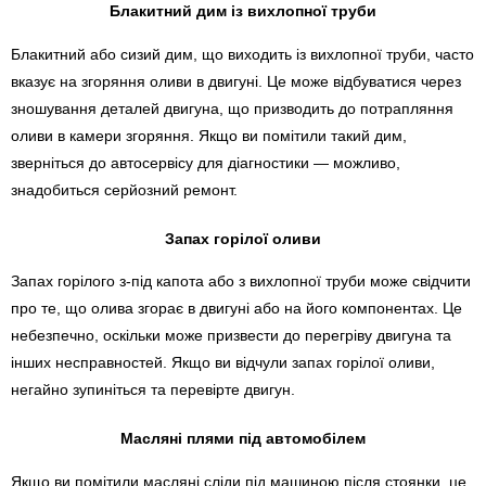
Блакитний дим із вихлопної труби
Блакитний або сизий дим, що виходить із вихлопної труби, часто
вказує на згоряння оливи в двигуні. Це може відбуватися через
зношування деталей двигуна, що призводить до потрапляння
оливи в камери згоряння. Якщо ви помітили такий дим,
зверніться до автосервісу для діагностики — можливо,
знадобиться серйозний ремонт.
Запах горілої оливи
Запах горілого з-під капота або з вихлопної труби може свідчити
про те, що олива згорає в двигуні або на його компонентах. Це
небезпечно, оскільки може призвести до перегріву двигуна та
інших несправностей. Якщо ви відчули запах горілої оливи,
негайно зупиніться та перевірте двигун.
Масляні плями під автомобілем
Якщо ви помітили масляні сліди під машиною після стоянки, це