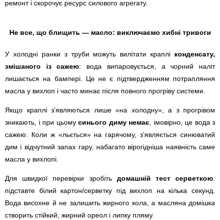
ремонт і скорочує ресурс силового агрегату.
Не все, що блищить — масло: виключаємо хибні тривоги
У холодні ранки з труби можуть вилітати краплі
конденсату,
змішаного із сажею
: вода випаровується, а чорний наліт
лишається на бампері. Це не є підтвердженням потрапляння
масла у вихлоп і часто минає після повного прогріву системи.
Якщо краплі з’являються лише «на холодну», а з прогрівом
зникають, і при цьому
синього диму немає
, імовірно, це вода з
сажею. Коли ж «льється» на гарячому, з’являється синюватий
дим і відчутний запах гару, набагато вірогідніша наявність саме
масла у вихлопі.
Для швидкої перевірки зробіть
домашній тест серветкою
:
підставте білий картон/серветку під вихлоп на кілька секунд.
Вода висохне й не залишить жирного кола, а масляна домішка
створить стійкий, жирний ореол і липку пляму.