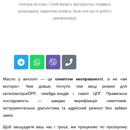
поїхала як нова. Сподобалась прозорість: терміни
витримали, гарантію видали, дали чек-лист робіт і
рекомендації.
Масло у вихлопі — це
симптом несправності
, а не «вік
мотора». Чим довше тягнути, тим вищі ризики для
каталізатора/DPF, лямбда-зондів і самої ЦПГ. Правильна
послідовність — швидка верифікація симптомів,
інструментальна діагностика та адресний ремонт без зайвих
замін.
Щоб заощадити ваш час і гроші, ми працюємо по прозорому