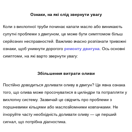
Ознаки, на які слід звернути увагу
Коли з вихлопної труби починає капати масло або виникають
супутні проблеми з двигуном, це може бути симптомом більш
серйозних несправностей. Важливо вчасно розпізнати тривожні
ознаки, щоб уникнути дорогого
ремонту двигуна
. Ось основні
симптоми, на які варто звернути увагу:
Збільшення витрати оливи
Постійно доводиться доливати оливу в двигун? Це явна ознака
того, що олива може просочуватися в циліндри та потрапляти у
вихлопну систему. Зазвичай це свідчить про проблеми з
поршневими кільцями або маслозйомними ковпачками. Не
ігноруйте часту необхідність доливати оливу — це перший
сигнал, що потрібна діагностика.