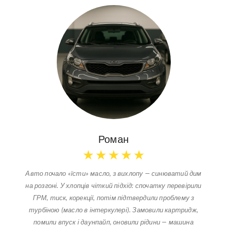
Роман
★
★
★
★
★
Авто почало «їсти» масло, з вихлопу — синюватий дим
на розгоні. У хлопців чіткий підхід: спочатку перевірили
ГРМ, тиск, корекції, потім підтвердили проблему з
турбіною (масло в інтеркулері). Замовили картридж,
помили впуск і даунпайп, оновили рідини — машина