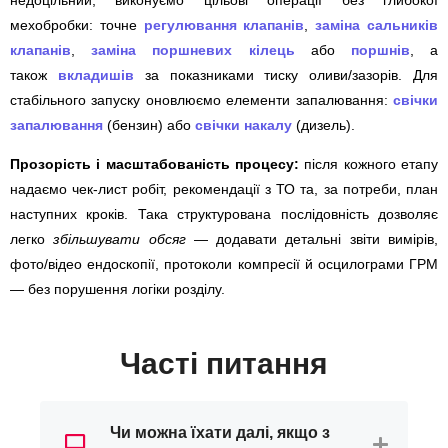
мехобробки: точне
регулювання клапанів
,
заміна сальників
клапанів
,
заміна поршневих кілець
або
поршнів
, а
також
вкладишів
за показниками тиску оливи/зазорів. Для
стабільного запуску оновлюємо елементи запалювання:
свічки
запалювання
(бензин) або
свічки накалу
(дизель).
Прозорість і масштабованість процесу:
після кожного етапу
надаємо чек-лист робіт, рекомендації з ТО та, за потреби, план
наступних кроків. Така структурована послідовність дозволяє
легко
збільшувати обсяг
— додавати детальні звіти вимірів,
фото/відео ендоскопії, протоколи компресії й осцилограми ГРМ
— без порушення логіки розділу.
Часті питання
Чи можна їхати далі, якщо з