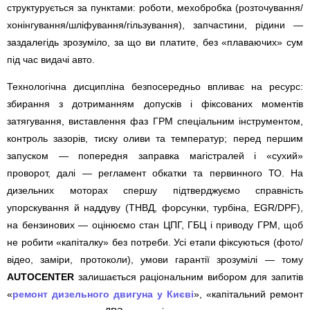
структурується за пунктами: роботи, мехобробка (розточування/
хонінгування/шліфування/гільзування), запчастини, рідини —
заздалегідь зрозуміло, за що ви платите, без «плаваючих» сум
під час видачі авто.
Технологічна дисципліна безпосередньо впливає на ресурс:
збирання з дотриманням допусків і фіксованих моментів
затягування, виставлення фаз ГРМ спеціальним інструментом,
контроль зазорів, тиску оливи та температур; перед першим
запуском — попередня заправка магістралей і «сухий»
проворот, далі — регламент обкатки та первинного ТО. На
дизельних моторах спершу підтверджуємо справність
упорскування й наддуву (ТНВД, форсунки, турбіна, EGR/DPF),
на бензинових — оцінюємо стан ЦПГ, ГБЦ і приводу ГРМ, щоб
не робити «капіталку» без потреби. Усі етапи фіксуються (фото/
відео, заміри, протоколи), умови гарантії зрозумілі — тому
AUTOCENTER
залишається раціональним вибором для запитів
«
ремонт дизельного двигуна у Києві
», «капітальний ремонт