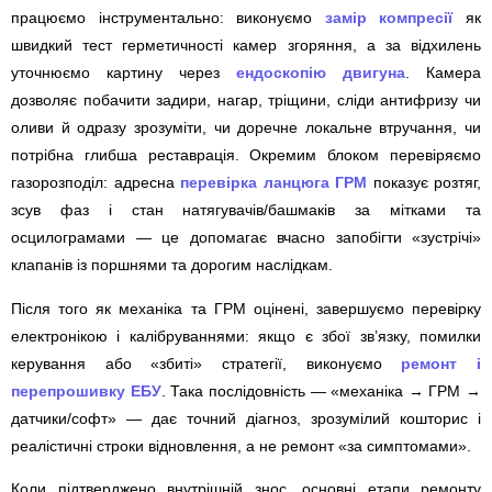
працюємо інструментально: виконуємо
замір компресії
як
швидкий тест герметичності камер згоряння, а за відхилень
уточнюємо картину через
ендоскопію двигуна
. Камера
дозволяє побачити задири, нагар, тріщини, сліди антифризу чи
оливи й одразу зрозуміти, чи доречне локальне втручання, чи
потрібна глибша реставрація. Окремим блоком перевіряємо
газорозподіл: адресна
перевірка ланцюга ГРМ
показує розтяг,
зсув фаз і стан натягувачів/башмаків за мітками та
осцилограмами — це допомагає вчасно запобігти «зустрічі»
клапанів із поршнями та дорогим наслідкам.
Після того як механіка та ГРМ оцінені, завершуємо перевірку
електронікою і калібруваннями: якщо є збої зв’язку, помилки
керування або «збиті» стратегії, виконуємо
ремонт і
перепрошивку ЕБУ
. Така послідовність — «механіка → ГРМ →
датчики/софт» — дає точний діагноз, зрозумілий кошторис і
реалістичні строки відновлення, а не ремонт «за симптомами».
Коли підтверджено внутрішній знос, основні етапи ремонту