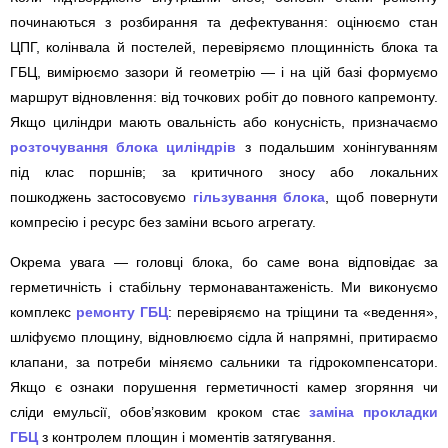
починаються з розбирання та дефектування: оцінюємо стан
ЦПГ, колінвала й постелей, перевіряємо площинність блока та
ГБЦ, вимірюємо зазори й геометрію — і на цій базі формуємо
маршрут відновлення: від точкових робіт до повного капремонту.
Якщо циліндри мають овальність або конусність, призначаємо
розточування блока циліндрів
з подальшим хонінгуванням
під клас поршнів; за критичного зносу або локальних
пошкоджень застосовуємо
гільзування блока
, щоб повернути
компресію і ресурс без заміни всього агрегату.
Окрема увага — головці блока, бо саме вона відповідає за
герметичність і стабільну термонавантаженість. Ми виконуємо
комплекс
ремонту ГБЦ
: перевіряємо на тріщини та «ведення»,
шліфуємо площину, відновлюємо сідла й напрямні, притираємо
клапани, за потреби міняємо сальники та гідрокомпенсатори.
Якщо є ознаки порушення герметичності камер згоряння чи
сліди емульсії, обов’язковим кроком стає
заміна прокладки
ГБЦ
з контролем площин і моментів затягування.