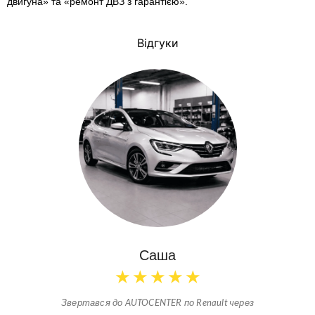
двигуна» та «ремонт ДВЗ з гарантією».
Відгуки
Саша
★
★
★
★
★
Звертався до AUTOCENTER по Renault через