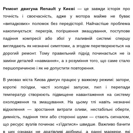
Ремонт двигуна Renault у Києві
— це завжди історія про
точність і своєчасність, адже у мотора майже не буває
«випадкових» поломок без передісторії. Найчастіше проблема
накопичується: перегрів, погіршення змащування, поступове
падіння компресії або збої у паливній системі спершу
виглядають як незначні симптоми, а згодом перетворюються на
дорогий ремонт. Тому правильний підхід починається не із
заміни деталей «навмання», а з розуміння того, що саме стало
першопричиною і як не допустити повторення.
В умовах міста Києва двигун працює у важкому режимі: затори,
короткі поїздки, часті холодні запуски, пил і перепади
температур створюють підвищене навантаження на систему
охолодження та змащування. На цьому тлі навіть незначні
відхилення — зростання витрати оливи, нестабільні оберти,
димність, падіння тяги або сторонні шуми — стають сигналом,
що ресурс вузлів починає «з’їдатися» швидше. Важливо бачити
в цих ознаках не дратівливі дрібниці, а ранні маркери, які