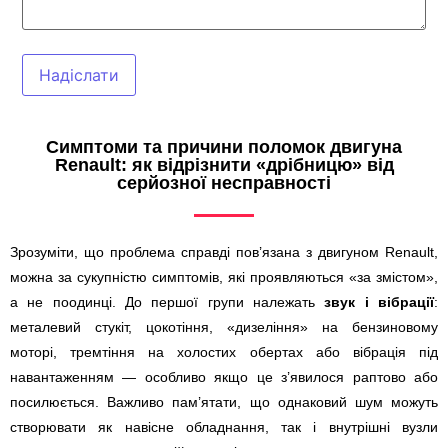
Надіслати
Симптоми та причини поломок двигуна
Renault: як відрізнити «дрібницю» від
серйозної несправності
Зрозуміти, що проблема справді пов’язана з двигуном Renault,
можна за сукупністю симптомів, які проявляються «за змістом»,
а не поодинці. До першої групи належать
звук і вібрації
:
металевий стукіт, цокотіння, «дизеління» на бензиновому
моторі, тремтіння на холостих обертах або вібрація під
навантаженням — особливо якщо це з’явилося раптово або
посилюється. Важливо пам’ятати, що однаковий шум можуть
створювати як навісне обладнання, так і внутрішні вузли