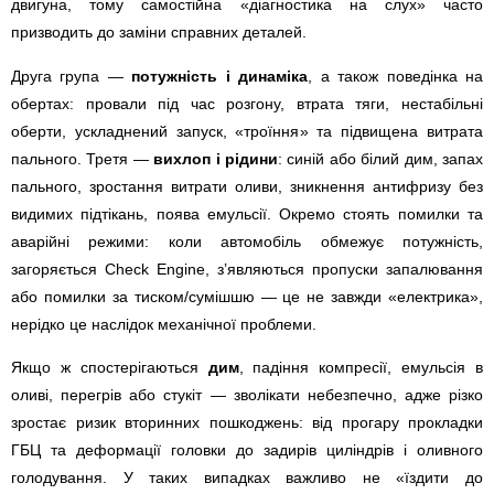
двигуна, тому самостійна «діагностика на слух» часто
призводить до заміни справних деталей.
Друга група —
потужність і динаміка
, а також поведінка на
обертах: провали під час розгону, втрата тяги, нестабільні
оберти, ускладнений запуск, «троїння» та підвищена витрата
пального. Третя —
вихлоп і рідини
: синій або білий дим, запах
пального, зростання витрати оливи, зникнення антифризу без
видимих підтікань, поява емульсії. Окремо стоять помилки та
аварійні режими: коли автомобіль обмежує потужність,
загоряється Check Engine, з’являються пропуски запалювання
або помилки за тиском/сумішшю — це не завжди «електрика»,
нерідко це наслідок механічної проблеми.
Якщо ж спостерігаються
дим
, падіння компресії, емульсія в
оливі, перегрів або стукіт — зволікати небезпечно, адже різко
зростає ризик вторинних пошкоджень: від прогару прокладки
ГБЦ та деформації головки до задирів циліндрів і оливного
голодування. У таких випадках важливо не «їздити до