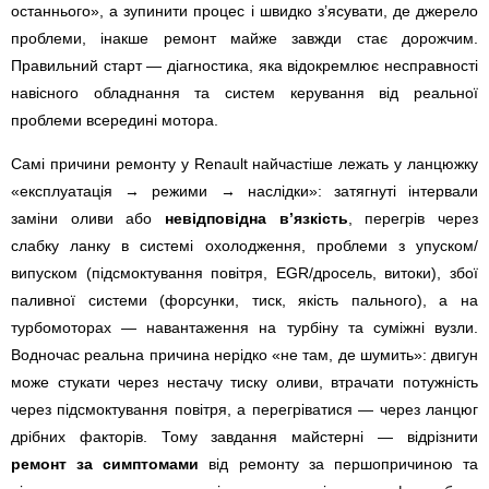
останнього», а зупинити процес і швидко з’ясувати, де джерело
проблеми, інакше ремонт майже завжди стає дорожчим.
Правильний старт — діагностика, яка відокремлює несправності
навісного обладнання та систем керування від реальної
проблеми всередині мотора.
Самі причини ремонту у Renault найчастіше лежать у ланцюжку
«експлуатація → режими → наслідки»: затягнуті інтервали
заміни оливи або
невідповідна в’язкість
, перегрів через
слабку ланку в системі охолодження, проблеми з упуском/
випуском (підсмоктування повітря, EGR/дросель, витоки), збої
паливної системи (форсунки, тиск, якість пального), а на
турбомоторах — навантаження на турбіну та суміжні вузли.
Водночас реальна причина нерідко «не там, де шумить»: двигун
може стукати через нестачу тиску оливи, втрачати потужність
через підсмоктування повітря, а перегріватися — через ланцюг
дрібних факторів. Тому завдання майстерні — відрізнити
ремонт за симптомами
від ремонту за першопричиною та