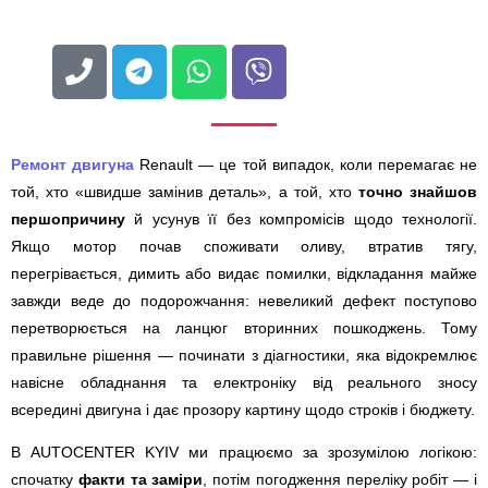
Ремонт двигуна
Renault — це той випадок, коли перемагає не
той, хто «швидше замінив деталь», а той, хто
точно знайшов
першопричину
й усунув її без компромісів щодо технології.
Якщо мотор почав споживати оливу, втратив тягу,
перегрівається, димить або видає помилки, відкладання майже
завжди веде до подорожчання: невеликий дефект поступово
перетворюється на ланцюг вторинних пошкоджень. Тому
правильне рішення — починати з діагностики, яка відокремлює
навісне обладнання та електроніку від реального зносу
всередині двигуна і дає прозору картину щодо строків і бюджету.
В AUTOCENTER KYIV ми працюємо за зрозумілою логікою:
спочатку
факти та заміри
, потім погодження переліку робіт — і