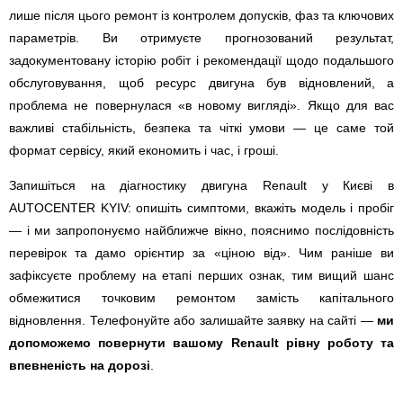
лише після цього ремонт із контролем допусків, фаз та ключових
параметрів. Ви отримуєте прогнозований результат,
задокументовану історію робіт і рекомендації щодо подальшого
обслуговування, щоб ресурс двигуна був відновлений, а
проблема не повернулася «в новому вигляді». Якщо для вас
важливі стабільність, безпека та чіткі умови — це саме той
формат сервісу, який економить і час, і гроші.
Запишіться на діагностику двигуна Renault у Києві в
AUTOCENTER KYIV: опишіть симптоми, вкажіть модель і пробіг
— і ми запропонуємо найближче вікно, пояснимо послідовність
перевірок та дамо орієнтир за «ціною від». Чим раніше ви
зафіксуєте проблему на етапі перших ознак, тим вищий шанс
обмежитися точковим ремонтом замість капітального
відновлення. Телефонуйте або залишайте заявку на сайті —
ми
допоможемо повернути вашому Renault рівну роботу та
впевненість на дорозі
.