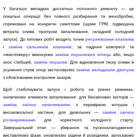
У багатьох випадках достатньо поточного ремонту — це
локальні операції без повного розбирання та мехобробки,
спрямовані на конкретні симптоми (шуми ГРМ, підвищена
витрата оливи, пропуски запалювання, складний холодний
запуск). До типових робіт входять точне
регулювання клапанів
і
заміна сальників клапанів
; за падіння компресії та
«масложеру» виконуємо
заміна поршневих кілець
або, якщо
знос глибший,
заміна поршнів
. Для відновлення тиску оливи й
усунення стуків опор застосовуємо
заміна вкладишів двигуна
з обов’язковим контролем зазорів.
Щоб стабілізувати запуск і роботу на різних режимах,
оновлюємо елементи запалювання: для бензинових моторів —
заміна свічок запалювання
з перевіркою котушок і
високовольтної частини; для дизельних —
заміна свічок
розжарювання
для коректного холодного старту.
Завершальний етап — збирання та пусконалагодження:
виставляємо фази, оновлюємо рідини й розхідники, запускаємо