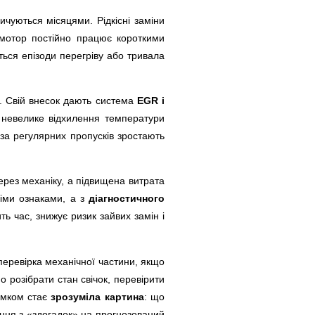
ичуються місяцями. Рідкісні заміни
у мотор постійно працює короткими
ться епізоди перегріву або тривала
ю. Свій внесок дають система
EGR і
е невелике відхилення температури
 за регулярних пропусків зростають
через механіку, а підвищена витрата
німи ознаками, а з
діагностичного
ь час, знижує ризик зайвих замін і
 перевірка механічної частини, якщо
о розібрати стан свічок, перевірити
сумком стає
зрозуміла картина
: що
ення з «здогадок» на прогнозований