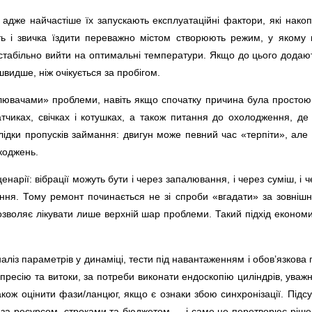
адже найчастіше їх запускають експлуатаційні фактори, які накоп
кість і звичка їздити переважно містом створюють режим, у яком
 стабільно вийти на оптимальні температури. Якщо до цього додаю
видше, ніж очікується за пробігом.
дсилювачами» проблеми, навіть якщо спочатку причина була просто
датчиках, свічках і котушках, а також питання до охолодження, д
лідки пропусків займання: двигун може певний час «терпіти», але
коджень.
енарії: вібрації можуть бути і через запалювання, і через суміш, і 
ння. Тому ремонт починається не зі спроби «вгадати» за зовніш
озволяє лікувати лише верхній шар проблеми. Такий підхід економит
аліз параметрів у динаміці, тести під навантаженням і обов’язкова
мпресію та витоки, за потреби виконати ендоскопію циліндрів, уважн
кож оцінити фази/ланцюг, якщо є ознаки збою синхронізації. Під
ся за ресурсом, строками та бюджетом — і саме це перетворює ріш