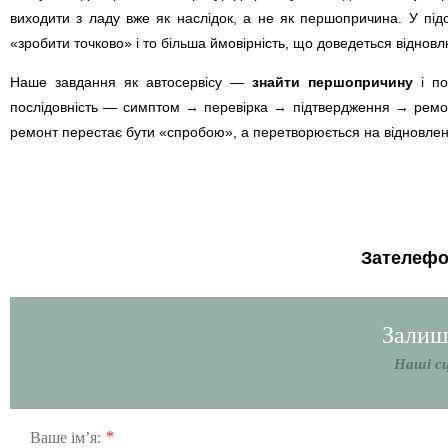
виходити з ладу вже як наслідок, а не як першопричина. У підс
«зробити точково» і то більша ймовірність, що доведеться відновл
Наше завдання як автосервісу —
знайти першопричину
і по
послідовність — симптом → перевірка → підтвердження → ремонт 
ремонт перестає бути «спробою», а перетворюється на відновленн
Зателефо
Залишт
Наші с
*
Ваше ім’я: