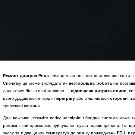
Ремонт двигуна Prius
починається не з питання «чи час їхати в 
Спочатку це може виглядати як
нестабільна робота
на прогріві
додаються більш явні маркери —
підвищена витрата оливи
, с
цього додаються епізоди
перегріву
або з’являються
сторонні з
тривожної картини.
Далі важливо розуміти логіку наслідків: гібридна система може 
режимі, який прискорює руйнування вузла-першопричини. Те, що
зносу та підвищених температур до ризику пошкоджень
ГБЦ
, пе