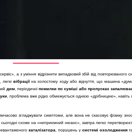
сервіс», а з уміння відрізнити випадковий збій від повторюваного с
, легкі
вібрації
на холостому ходу або відчуття, що машина «дум
изий
дим
, періодичні
помилки по суміші або пропусках запалюва
вуки
, проблема вже рідко обмежується однією «дрібницею», навіть
тимчасово згладжувати симптоми, але вона не скасовує фізику зно
 сьогодні схоже на «неприємний нюанс», завтра легко перетворює
ревантаженого
каталізатора
, порушень у
системі охолодження
та