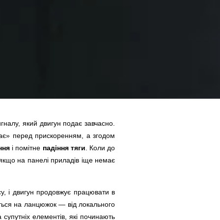
игналу, який двигун подає завчасно.
ає» перед прискоренням, а згодом
ння
і помітне
падіння тяги
. Коли до
 якщо на панелі приладів іще немає
су, і двигун продовжує працювати в
ться на ланцюжок — від локального
 супутніх елементів, які починають