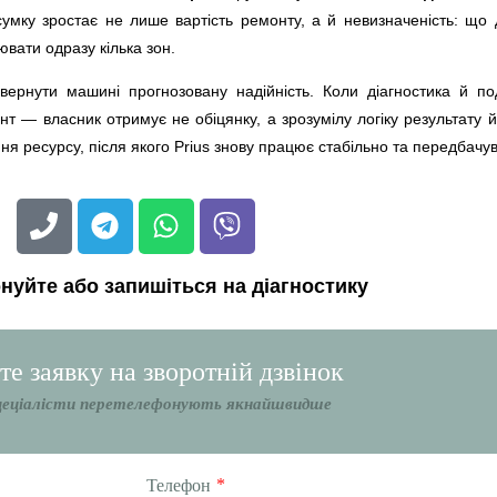
умку зростає не лише вартість ремонту, а й невизначеність: що 
ювати одразу кілька зон.
вернути машині прогнозовану надійність. Коли діагностика й п
— власник отримує не обіцянку, а зрозумілу логіку результату й
я ресурсу, після якого Prius знову працює стабільно та передбачу
нуйте або запишіться на діагностику
е заявку на зворотній дзвінок
цеціалісти перетелефонують якнайшвидше
*
Телефон