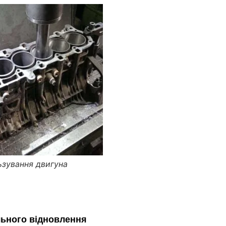
ьзування двигуна
ального відновлення