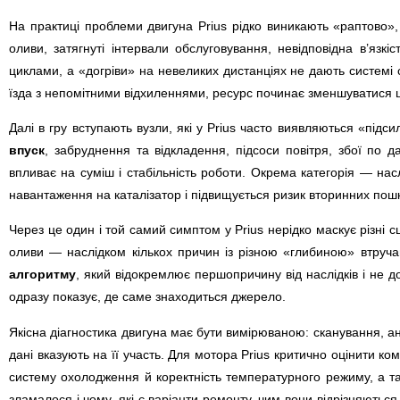
На практиці проблеми двигуна Prius рідко виникають «раптово», 
оливи, затягнуті інтервали обслуговування, невідповідна в’яз
циклами, а «догріви» на невеликих дистанціях не дають системі
їзда з непомітними відхиленнями, ресурс починає зменшуватися ш
Далі в гру вступають вузли, які у Prius часто виявляються «пі
впуск
, забруднення та відкладення, підсоси повітря, збої по 
впливає на суміш і стабільність роботи. Окрема категорія — нас
навантаження на каталізатор і підвищується ризик вторинних пош
Через це один і той самий симптом у Prius нерідко маскує різні сц
оливи — наслідком кількох причин із різною «глибиною» втруча
алгоритму
, який відокремлює першопричину від наслідків і не д
одразу показує, де саме знаходиться джерело.
Якісна діагностика двигуна має бути вимірюваною: сканування, ан
дані вказують на її участь. Для мотора Prius критично оцінити ко
систему охолодження й коректність температурного режиму, а та
зламалося і чому, які є варіанти ремонту, чим вони відрізняють