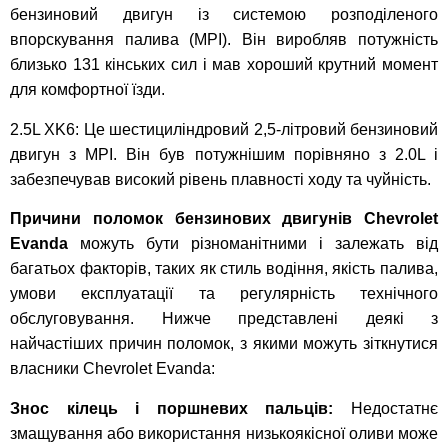
бензиновий двигун із системою розподіленого
впорскування палива (MPI). Він виробляв потужність
близько 131 кінських сил і мав хороший крутний момент
для комфортної їзди.
2.5L XK6: Це шестициліндровий 2,5-літровий бензиновий
двигун з MPI. Він був потужнішим порівняно з 2.0L і
забезпечував високий рівень плавності ходу та чуйність.
Причини поломок бензинових двигунів Chevrolet
Evanda
можуть бути різноманітними і залежать від
багатьох факторів, таких як стиль водіння, якість палива,
умови експлуатації та регулярність технічного
обслуговування. Нижче представлені деякі з
найчастіших причин поломок, з якими можуть зіткнутися
власники Chevrolet Evanda:
Знос кілець і поршневих пальців:
Недостатнє
змащування або використання низькоякісної оливи може