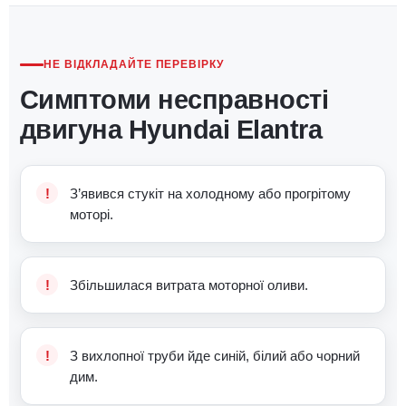
НЕ ВІДКЛАДАЙТЕ ПЕРЕВІРКУ
Симптоми несправності
двигуна Hyundai Elantra
З’явився стукіт на холодному або прогрітому
моторі.
Збільшилася витрата моторної оливи.
З вихлопної труби йде синій, білий або чорний
дим.