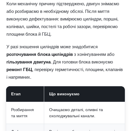
Коли механічну причину підтверджено, двигун знімаємо
або розбираємо в необхідному обсязі. Після миття
виконуємо дефектування: вимірюємо циліндри, поршні,
колінвал, шийки, постелі та робочі зазори, перевіряємо
площини блока й ГБЦ.
У разі зношення циліндрів може знадобитися
розточування блока циліндрів
з хонінгуванням або
гільзування двигуна
. Для головки блока виконуємо
ремонт ГБЦ
, перевірку герметичності, площини, клапанів
і напрямних.
Етап
Що виконуємо
Розбирання
Очищаємо деталі, оливні та
та миття
охолоджувальні канали.