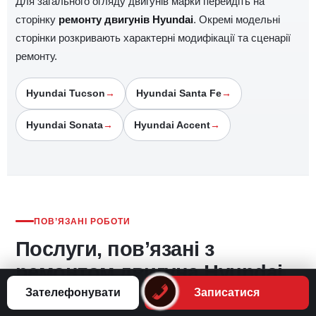
Для загального огляду двигунів марки перейдіть на
сторінку
ремонту двигунів Hyundai
. Окремі модельні
сторінки розкривають характерні модифікації та сценарії
ремонту.
Hyundai Tucson
Hyundai Santa Fe
Hyundai Sonata
Hyundai Accent
ПОВ’ЯЗАНІ РОБОТИ
Послуги, пов’язані з
ремонтом двигуна Hyundai
Elantra
Зателефонувати
Записатися