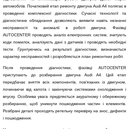
автомобілів. Початковий етап ремонту двигуна Audi A4 полягає в
проведенні комплексної діагностики. Сучасні технології та
діагностичне обладнання дозволяють виявити навіть незначні
несправності та аномалії в роботі двигуна. Фахівці
AUTOCENTER проводять аналіз електронних систем, зчитують
коди помилок, аналізують дані з датчиків і проводять необхідні
тести. Ґрунтуючись на результаті діагностики, визначається
характер несправностей і розробляється план ремонтних робіт.
Після проведення діагностики, фахівці AUTOCENTER
приступають до розбирання двигуна Audi A4. Цей етап
передбачає зняття всіх компонентів, пов’язаних із двигуном,
починаючи від капота і закінчуючи системами охолодження і
впуску. Особлива увага приділяється акуратному і обережному
розбиранню, щоб уникнути пошкодження частин і елементів.
Розібрані деталі проходять ретельну перевірку на знос, дефекти
і пошкодження.