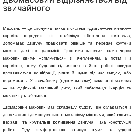
звичайного
Маховик — це сполучна ланка в системі «двигун—зчеплення—
коробка передач»: він стабілізує обертання колінвала,
допомагає двигуну працювати рівніше та передає крутний
момент далі по трансмісії. Простими словами, саме через
маховик двигун «спілкується» зі зчепленням, а потім і з
коробкою, тому будь-які відхилення в його роботі швидко
проявляються як вібрації, ривки й шуми під час запуску або
перемикань. У звичайному (одномасовому) виконанні маховик
— це суцільний масивний диск, який забезпечує інерцію та
механічну стабільність.
Двомасовий маховик має складнішу будову: він складається з
двох частин і демпфувального механізму між ними, який
гасить
вібрації та крутильні коливання
двигуна. Така конструкція
робить їзду комфортнішою, знижує шуми та ударні