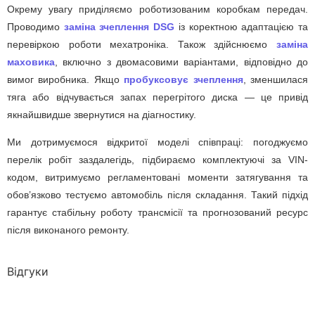
Окрему увагу приділяємо роботизованим коробкам передач.
Проводимо
заміна зчеплення DSG
із коректною адаптацією та
перевіркою роботи мехатроніка. Також здійснюємо
заміна
маховика
, включно з двомасовими варіантами, відповідно до
вимог виробника. Якщо
пробуксовує зчеплення
, зменшилася
тяга або відчувається запах перегрітого диска — це привід
якнайшвидше звернутися на діагностику.
Ми дотримуємося відкритої моделі співпраці: погоджуємо
перелік робіт заздалегідь, підбираємо комплектуючі за VIN-
кодом, витримуємо регламентовані моменти затягування та
обов’язково тестуємо автомобіль після складання. Такий підхід
гарантує стабільну роботу трансмісії та прогнозований ресурс
після виконаного ремонту.
Відгуки