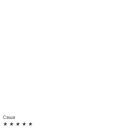
Саша
★
★
★
★
★