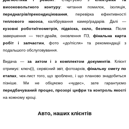
високовольтного контуру
: читання помилок, ізоляція,
переднагрів/прекондиціювання
, перевірка ефективності
теплового насоса
, калібрування камер/радарів. Далі —
кузовні роботи/геометрія, підвіска, скло, безпека
. Після
завершення — тест-драйв, оновлення ПЗ,
фінальна карта
робіт і запчастин
, фото «до/після» та рекомендації з
подальшого обслуговування.
Видача —
за актом і з комплектом документів
. Клієнт
отримує: ключ(і), сервісний звіт, фотоархів,
фінальну смету по
етапах
, чек-лист того, що зроблено, і що планово знадобиться
пізніше. Ми не обіцяємо «чудес», зате гарантуємо
передбачуваний процес, прозорі цифри та контроль якості
на кожному кроці.
Авто, наших клієнтів