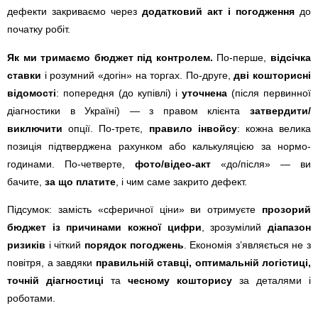
дефекти закриваємо через
додатковий акт і погодження
до
початку робіт.
Як ми тримаємо бюджет під контролем.
По-перше,
відсічка
ставки
і розумний «догін» на торгах. По-друге,
дві кошторисні
відомості
: попередня (до купівлі) і
уточнена
(після первинної
діагностики в Україні) — з правом клієнта
затвердити/
виключити
опції. По-третє,
правило інвойсу
: кожна велика
позиція підтверджена рахунком або калькуляцією за нормо-
годинами. По-четверте,
фото/відео-акт
«до/після» — ви
бачите,
за що платите
, і чим саме закрито дефект.
Підсумок: замість «сферичної ціни» ви отримуєте
прозорий
бюджет із причинами кожної цифри
, зрозумілий
діапазон
ризиків
і чіткий
порядок погоджень
. Економія з’являється не з
повітря, а завдяки
правильній ставці, оптимальній логістиці,
точній діагностиці
та
чесному кошторису
за деталями і
роботами.