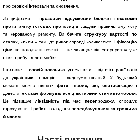
про сервісні інтервали та оновлення.
За цифрами —
прозорий підсумковий бюджет
і
економія
проти ринку готових пропозицій
завдяки правильному лоту
та керованому ремонту. Ви бачите
структуру вартості по
етапах
, «вилки» там, де ринок справді коливається, і
фіксацію
ціни
на погоджені позиції — це захищає від «сюрпризів» уже
після прибуття автомобіля.
І головне —
спокій власника
: увесь шлях — від фільтрації лотів
до українських номерів — задокументований. У будь-який
момент можна підняти
фото, інвойс, акт, сертифікацію
і
довести,
як саме формувалася ціна
та
який стан автомобіля
.
Це підвищує
ліквідність під час перепродажу
, спрощує
страхування і робить володіння
передбачуваним за грошима
й часом
.
Часті питання