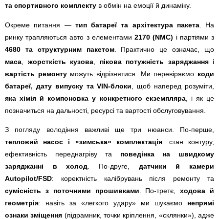
та спортивного комплекту
в обмін на емоції й динаміку.
Окреме питання —
тип батареї та архітектура пакета
. На
ринку трапляються авто з елементами
2170 (NMC)
і партіями з
4680 та структурним пакетом
. Практично це означає, що
маса
,
жорсткість кузова
,
пікова потужність заряджання
і
вартість ремонту
можуть відрізнятися. Ми перевіряємо
коди
батареї, дату випуску та VIN-блоки
, щоб наперед розуміти,
яка хімія й компоновка у конкретного екземпляра
, і як це
позначиться на дальності, ресурсі та вартості обслуговування.
З погляду володіння важливі ще три нюанси. По-перше,
тепловий насос і «зимська» комплектація
: стан контуру,
ефективність переднагріву та
поведінка на швидкому
заряджанні в холод
. По-друге,
датчики й камери
Autopilot/FSD
: коректність калібрувань після ремонту та
сумісність з поточними прошивками
. По-третє,
ходова й
геометрія
: навіть за «легкого удару» ми шукаємо
непрямі
ознаки зміщення
(підрамник, точки кріплення, «склянки»), адже