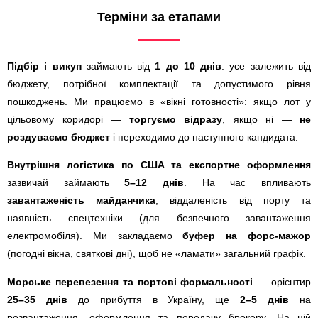
Терміни за етапами
Підбір і викуп
займають від
1 до 10 днів
: усе залежить від
бюджету, потрібної комплектації та допустимого рівня
пошкоджень. Ми працюємо в «вікні готовності»: якщо лот у
цільовому коридорі —
торгуємо відразу
, якщо ні —
не
роздуваємо бюджет
і переходимо до наступного кандидата.
Внутрішня логістика по США та експортне оформлення
зазвичай займають
5–12 днів
. На час впливають
завантаженість майданчика
, віддаленість від порту та
наявність спецтехніки (для безпечного завантаження
електромобіля). Ми закладаємо
буфер на форс-мажор
(погодні вікна, святкові дні), щоб не «ламати» загальний графік.
Морське перевезення та портові формальності
— орієнтир
25–35 днів
до прибуття в Україну, ще
2–5 днів
на
розвантаження, оформлення та передачу брокеру. На цій