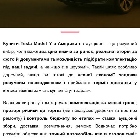
Купити Tesla Model Y з Америки
на аукціоні — це розумний
вибір, коли
важлива ціна нижча за ринок
,
реальна історія за
фото й документами
та
можливість підібрати комплектацію
під ваші задачі
, а не «що є в шоурумі». Такий шлях особливо
доречний, якщо ви готові до
чесної економії завдяки
розумним пошкодженням
і приймаєте
термін доставки у
кілька тижнів
замість купівлі «тут і зараз».
Власник виграє у трьох речах:
комплектація за менші гроші
,
прозорі ризики до торгів
(ми показуємо дефекти та прогноз
ремонту) і
контроль бюджету по етапах
— ставка, аукціонні
збори, доставка, розмитнення, ремонт. Водночас потрібно
розуміти обмеження:
точний автомобіль «як в оголошенні»