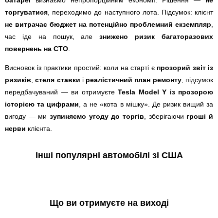
торгуватися
, переходимо до наступного лота. Підсумок: клієнт
не витрачає бюджет на потенційно проблемний екземпляр
,
час іде на пошук, але
знижено ризик багаторазових
повернень на СТО
.
Висновок із практики простий: коли на старті є
прозорий звіт із
ризиків
,
стеля ставки
і
реалістичний план ремонту
, підсумок
передбачуваний — ви отримуєте
Tesla Model Y із прозорою
історією та цифрами
, а не «кота в мішку». Де ризик вищий за
вигоду — ми
зупиняємо угоду до торгів
, зберігаючи
гроші й
нерви
клієнта.
Інші популярні автомобілі зі США
Що ви отримуєте на виході