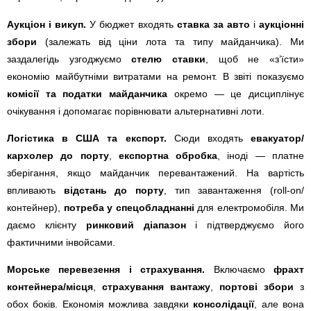
Аукціон і викуп.
У бюджет входять
ставка за авто
і
аукціонні
збори
(залежать від ціни лота та типу майданчика). Ми
заздалегідь узгоджуємо
стелю ставки
, щоб не «з’їсти»
економію майбутніми витратами на ремонт. В звіті показуємо
комісії та податки майданчика
окремо — це дисциплінує
очікування і допомагає порівнювати альтернативні лоти.
Логістика в США та експорт.
Сюди входять
евакуатор/
кархолер до порту
,
експортна обробка
, іноді — платне
зберігання, якщо майданчик перевантажений. На вартість
впливають
відстань до порту
, тип завантаження (roll-on/
контейнер),
потреба у спецобладнанні
для електромобіля. Ми
даємо клієнту
ринковий діапазон
і підтверджуємо його
фактичними інвойсами.
Морське перевезення і страхування.
Включаємо
фрахт
контейнера/місця
,
страхування вантажу
,
портові збори
з
обох боків. Економія можлива завдяки
консолідації
, але вона