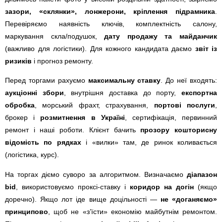
зазори, «склянки», лонжерони, кріплення підрамника
.
Перевіряємо наявність ключів, комплектність салону,
маркування скла/подушок,
дату продажу та майданчик
(важливо для логістики). Для кожного кандидата даємо
звіт із
ризиків
і прогноз ремонту.
Перед торгами рахуємо
максимальну ставку
. До неї входять:
аукціонні збори
, внутрішня доставка до порту,
експортна
обробка
, морський фрахт, страхування,
портові послуги
,
брокер і
розмитнення в Україні
, сертифікація, первинний
ремонт і наші роботи. Клієнт бачить
прозору кошторисну
відомість по рядках
і «вилки» там, де ринок коливається
(логістика, курс).
На торгах діємо суворо за алгоритмом. Визначаємо
діапазон
bid
, використовуємо проксі-ставку і
коридор на догін
(якщо
доречно). Якщо лот іде вище доцільності —
не «доганяємо»
принципово
, щоб не «з’їсти» економію майбутнім ремонтом.