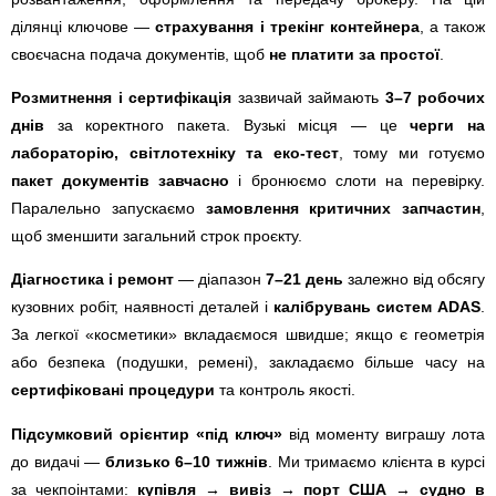
ділянці ключове —
страхування і трекінг контейнера
, а також
своєчасна подача документів, щоб
не платити за простої
.
Розмитнення і сертифікація
зазвичай займають
3–7 робочих
днів
за коректного пакета. Вузькі місця — це
черги на
лабораторію, світлотехніку та еко-тест
, тому ми готуємо
пакет документів завчасно
і бронюємо слоти на перевірку.
Паралельно запускаємо
замовлення критичних запчастин
,
щоб зменшити загальний строк проєкту.
Діагностика і ремонт
— діапазон
7–21 день
залежно від обсягу
кузовних робіт, наявності деталей і
калібрувань систем ADAS
.
За легкої «косметики» вкладаємося швидше; якщо є геометрія
або безпека (подушки, ремені), закладаємо більше часу на
сертифіковані процедури
та контроль якості.
Підсумковий орієнтир «під ключ»
від моменту виграшу лота
до видачі —
близько 6–10 тижнів
. Ми тримаємо клієнта в курсі
за чекпоінтами:
купівля → вивіз → порт США → судно в