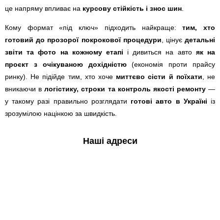
це напряму впливає на
курсову стійкість і знос шин
.
Кому формат «під ключ» підходить найкраще:
тим, хто
готовий до прозорої покрокової процедури
, цінує
детальні
звіти та фото на кожному етапі
і дивиться на авто
як на
проєкт з очікуваною дохідністю
(економія проти прайсу
ринку). Не підійде тим, хто хоче
миттєво сісти й поїхати
, не
вникаючи в
логістику, строки та контроль якості ремонту
—
у такому разі правильно розглядати
готові авто в Україні
із
зрозумілою націнкою за швидкість.
Наші адреси