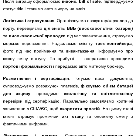
Після виграшу оформлюємо
інвойс, bill of sale
, підтверджуємо
статус title і ставимо авто в чергу на вивіз.
Логістика і страхування
. Організовуємо евакуатор/кархолер до
порту, перевіряємо
цілісність ВВБ (високовольтної батареї)
та високовольтної проводки
під час завантаження, страхуємо
морське перевезення. Надсилаємо клієнту
трек контейнера
,
фото під час приймання та вивантаження, інформуємо про
кожну зміну статусу. По прибутті — оперативно проходимо
портові формальності
і передаємо авто митному брокеру.
Розмитнення і сертифікація
. Готуємо пакет документів,
супроводжуємо розрахунок платежів,
фіксуємо об’єм батареї
для акцизу
, проходимо
екологічну та світлотехнічну
перевірки під сертифікацію. Паралельно замовляємо критичні
запчастини з США/ЄС, щоб
скоротити простій
. На цьому етапі
клієнт отримує проміжний
акт стану
та оновлену смету з
фактичними цифрами.
Діагностика і ремонт
. Стартуємо з
електрики та