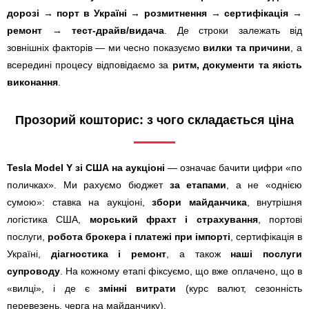
дорозі → порт в Україні → розмитнення → сертифікація →
ремонт → тест-драйв/видача
. Де строки залежать від
зовнішніх факторів — ми чесно показуємо
вилки та причини
, а
всередині процесу відповідаємо за
ритм, документи та якість
виконання
.
Прозорий кошторис: з чого складається ціна
Tesla Model Y зі США на аукціоні
— означає бачити цифри «по
поличках». Ми рахуємо бюджет
за етапами
, а не «однією
сумою»: ставка на аукціоні,
збори майданчика
, внутрішня
логістика США,
морський фрахт і страхування
, портові
послуги,
робота брокера і платежі при імпорті
, сертифікація в
Україні,
діагностика і ремонт
, а також
наші послуги
супроводу
. На кожному етапі фіксуємо, що вже оплачено, що в
«вилці», і де є
змінні витрати
(курс валют, сезонність
перевезень, черга на майданчику).