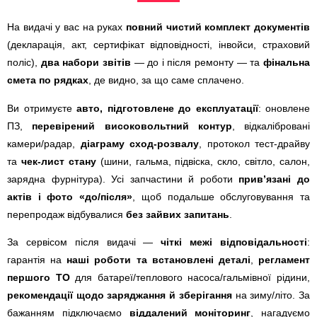
На видачі у вас на руках
повний чистий комплект документів
(декларація, акт, сертифікат відповідності, інвойси, страховий
поліс),
два набори звітів
— до і після ремонту — та
фінальна
смета по рядках
, де видно, за що саме сплачено.
Ви отримуєте
авто, підготовлене до експлуатації
: оновлене
ПЗ,
перевірений високовольтний контур
, відкалібровані
камери/радар,
діаграму сход-розвалу
, протокол тест-драйву
та
чек-лист стану
(шини, гальма, підвіска, скло, світло, салон,
зарядна фурнітура). Усі запчастини й роботи
прив’язані до
актів і фото «до/після»
, щоб подальше обслуговування та
перепродаж відбувалися
без зайвих запитань
.
За сервісом після видачі —
чіткі межі відповідальності
:
гарантія на
наші роботи та встановлені деталі
,
регламент
першого ТО
для батареї/теплового насоса/гальмівної рідини,
рекомендації щодо заряджання й зберігання
на зиму/літо. За
бажанням підключаємо
віддалений моніторинг
, нагадуємо