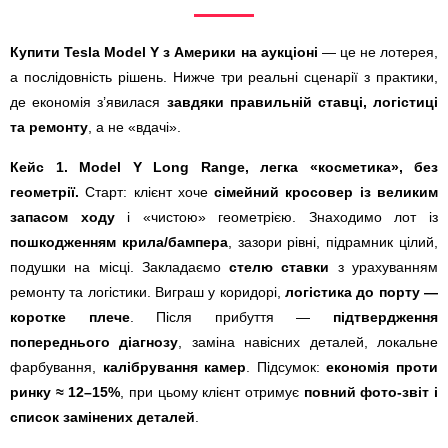
Купити Tesla Model Y з Америки на аукціоні
— це не лотерея,
а послідовність рішень. Нижче три реальні сценарії з практики,
де економія з’явилася
завдяки правильній ставці, логістиці
та ремонту
, а не «вдачі».
Кейс 1. Model Y Long Range, легка «косметика», без
геометрії.
Старт: клієнт хоче
сімейний кросовер із великим
запасом ходу
і «чистою» геометрією. Знаходимо лот із
пошкодженням крила/бампера
, зазори рівні, підрамник цілий,
подушки на місці. Закладаємо
стелю ставки
з урахуванням
ремонту та логістики. Виграш у коридорі,
логістика до порту —
коротке плече
. Після прибуття —
підтвердження
попереднього діагнозу
, заміна навісних деталей, локальне
фарбування,
калібрування камер
. Підсумок:
економія проти
ринку ≈ 12–15%
, при цьому клієнт отримує
повний фото-звіт і
список замінених деталей
.