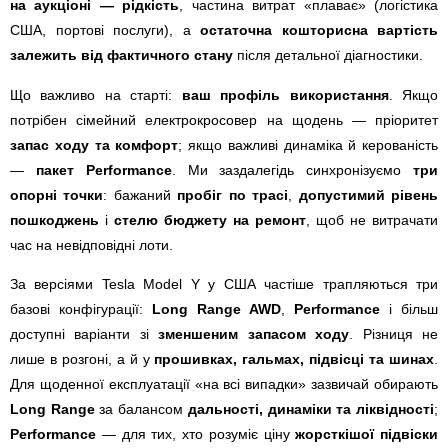
на аукціоні — рідкість
, частина витрат «плаває» (логістика
США, портові послуги), а
остаточна кошторисна вартість
залежить від фактичного стану
після детальної діагностики.
Що важливо на старті:
ваш профіль використання
. Якщо
потрібен сімейний електрокросовер на щодень — пріоритет
запас ходу та комфорт
; якщо важливі динаміка й керованість
—
пакет Performance
. Ми заздалегідь синхронізуємо
три
опорні точки
: бажаний
пробіг по трасі
,
допустимий рівень
пошкоджень
і
стелю бюджету на ремонт
, щоб не витрачати
час на невідповідні лоти.
За версіями Tesla Model Y у США частіше трапляються три
базові конфігурації:
Long Range AWD
,
Performance
і більш
доступні варіанти зі
зменшеним запасом ходу
. Різниця не
лише в розгоні, а й у
прошивках, гальмах, підвісці та шинах
.
Для щоденної експлуатації «на всі випадки» зазвичай обирають
Long Range
за балансом
дальності, динаміки та ліквідності
;
Performance
— для тих, хто розуміє ціну
жорсткішої підвіски