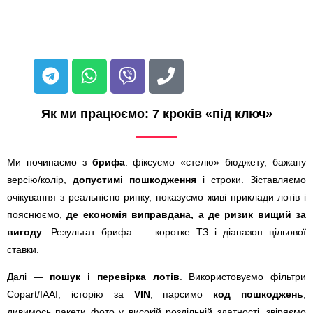
Як ми працюємо: 7 кроків «під ключ»
Ми починаємо з
брифа
: фіксуємо «стелю» бюджету, бажану
версію/колір,
допустимі пошкодження
і строки. Зіставляємо
очікування з реальністю ринку, показуємо живі приклади лотів і
пояснюємо,
де економія виправдана, а де ризик вищий за
вигоду
. Результат брифа — коротке ТЗ і діапазон цільової
ставки.
Далі —
пошук і перевірка лотів
. Використовуємо фільтри
Copart/IAAI, історію за
VIN
, парсимо
код пошкоджень
,
дивимось пакети фото у високій роздільній здатності, звіряємо