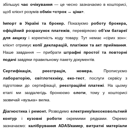
збільшує
час очікування
— це чесно зазначаємо в кошторисі,
щоб клієнт розумів
обмін «строк ↔ ціна»
.
Імпорт в Україні та брокер.
Показуємо
роботу брокера,
офіційний розрахунок платежів
, перевіряємо
об’єм батареї
для акцизу
і коректність коду товару. Тут немає «сірих зон»:
клієнт отримує
копії декларацій, платіжки та акт приймання
.
Наше завдання — прибрати
штрафні простої та повторні
подачі
завдяки правильному пакету документів.
Сертифікація, реєстрація, номера.
Прописуємо
лабораторію, світлотехніку, еко-тест
, послуги сервісу з
підготовки до сертифікації,
реєстраційні платежі
. На цьому
етапі ми заздалегідь бронюємо
слоти
, тому у кошторисі
зазвичай «вузька» вилка.
Діагностика і ремонт.
Розводимо
електрику/високовольтний
контур
і
кузовні роботи
окремими рядками. Окремо
зазначаємо:
калібрування ADAS/камер
,
витратні матеріали