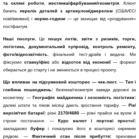
та скляні роботи
,
жестянка/фарбування/геометрія
. Клієнт
бачить
перелік деталей з артикулом/джерелом
(США/ЄС/
нові/вживані) і
нормо-години
— це захищає від «роздування»
постфактум.
Наші послуги.
Це
пошук лотів, звіти з ризиків, торги,
логістика, документальний супровід, контроль ремонту,
фото/відеозвітність
, фінальний тест-драйв і видача. Ми
фіксуємо
ставку/фікс
або
відсоток від економії
— формат
обирається до старту і не змінюється в процесі проєкту.
Що впливає на підсумковий кошторис — чек-лист.
—
Тип і
глибина пошкоджень:
безпека/геометрія завжди дорожчі за
косметику. —
Географія майданчика і сезонність логістики:
далекі штати та пікові місяці дають зростання тарифу. —
Рік/
версія/тип батареї:
різні
2170/4680
— різні прайси на вузли й
строки постачання. —
Курс валют і портові простої:
закладаємо
буфер
і показуємо його в кошторисі окремим
рядком. —
Фактичний стан після прибуття:
приховані