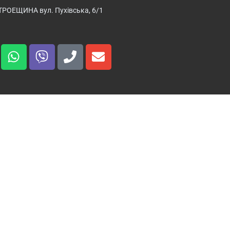
ТРОЕЩИНА вул. Пухівська, 6/1
 керма? Симптоми
мового керування