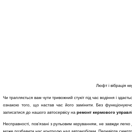
Люфт і вібрація к
Чи трапляється вам чути тривожний стукіт під час водіння і здає
ознакою того, що настав час його замінити. Без функціонуюч
записатися до нашого автосервісу на
ремонт кермового управл
Несправності, пов’язані з рульовим керуванням, не завжди легко
може позбавити нас контролю над автомобілем. Перевірте симпт