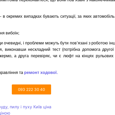
– в окремих випадках бувають ситуації, за яких автомобіль
ня вибоїн;
очевидні, і проблеми можуть бути пов’язані з роботою інших
я, виконавши нескладний тест (потрібна допомога друго
 кермо, а друга перевіряє, чи є люфт на кінцях рульових 
правління та
ремонт ходової.
093 222 30 40
ду, пилу і пуху Київ ціна
ціною