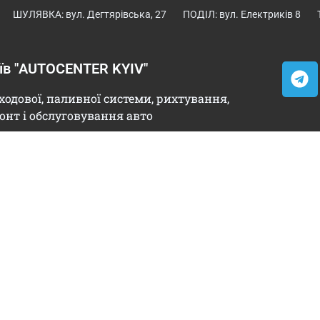
ШУЛЯВКА: вул. Дегтярівська, 27
ПОДІЛ: вул. Електриків 8
иїв "AUTOCENTER KYIV"
ходової, паливної системи, рихтування,
онт і обслуговування авто
Люфт та вібрація
несправності кер