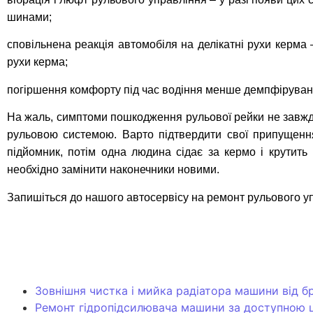
шинами;
сповільнена реакція автомобіля на делікатні рухи керма 
рухи керма;
погіршення комфорту під час водіння менше демпфіруван
На жаль, симптоми пошкодження рульової рейки не завжди 
рульовою системою. Варто підтвердити свої припущенн
підйомник, потім одна людина сідає за кермо і крутить
необхідно замінити наконечники новими.
Запишіться до нашого автосервісу на ремонт рульового у
Зовнішня чистка і мийка радіатора машини від бру
Ремонт гідропідсилювача машини за доступною 