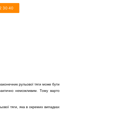
2 30 40
 наконечник рульової тяги може бути
практично неможливим. Тому варто
ьової тяги, яка в окремих випадках