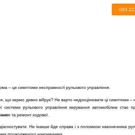
093 22
ерма – це симптоми несправності рульового управління.
ться, що кермо дивно вібрує? Не варто недооцінювати ці симптоми –
ої системи рульового управління керування автомобілем стає 
іння
я та ремонт ходової.
 діагностувати. Не інакше йде справа і з поломкою наконечника рул
оми пошкодженого наконечника.