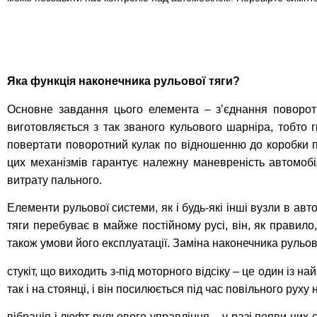
Яка функція наконечника рульової тяги?
Основне завдання цього елемента – з’єднання поворотн
виготовляється з так званого кульового шарніра, тобто г
повертати поворотний кулак по відношенню до коробки 
цих механізмів гарантує належну маневреність автомобі
витрату пального.
Елементи рульової системи, як і будь-які інші вузли в авт
тяги перебуває в майже постійному русі, він, як правило
також умови його експлуатації. Заміна наконечника рульово
стукіт, що виходить з-під моторного відсіку – це один із н
так і на стоянці, і він посилюється під час повільного рух
вібрація і люфт рульового управління – у разі появи цих