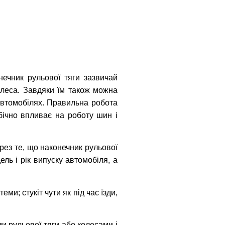
ечник рульової тяги зазвичай
колеса. Завдяки їм також можна
автомобілях. Правильна робота
бічно впливає на роботу шин і
ерез те, що наконечник рульової
ль і рік випуску автомобіля, а
ми; стукіт чути як під час їзди,
и рульової тяги або колесами і