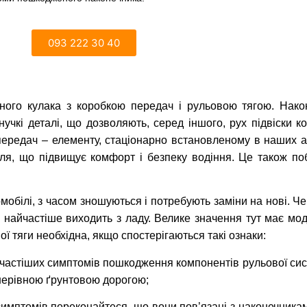
093 222 30 40
ого кулака з коробкою передач і рульовою тягою. Након
нучкі деталі, що дозволяють, серед іншого, рух підвіски 
передач – елементу, стаціонарно встановленому в наших 
ля, що підвищує комфорт і безпеку водіння. Це також по
омобілі, з часом зношуються і потребують заміни на нові. Ч
, найчастіше виходить з ладу. Велике значення тут має моде
ї тяги необхідна, якщо спостерігаються такі ознаки:
айчастіших симптомів пошкодження компонентів рульової систе
у нерівною ґрунтовою дорогою;
 симптомів переконайтеся, що вони пов’язані з наконечникам