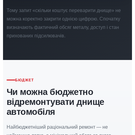
Тому запит «скільки коштує переварити днище» не
можна коректно закрити однією цифрою. Спочатку
визначають фактичний обсяг металу, доступ і стан
прихованих підсилювачів.
БЮДЖЕТ
Чи можна бюджетно
відремонтувати днище
автомобіля
Найбюджетніший раціональний ремонт — не