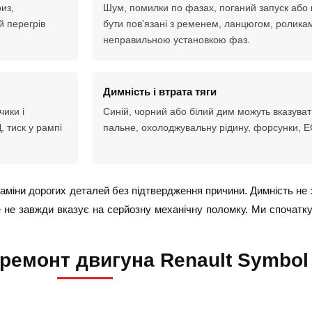
из,
Шум, помилки по фазах, поганий запуск або 
й перегрів
бути пов’язані з ременем, ланцюгом, ролика
неправильною установкою фаз.
Димність і втрата тяги
ики і
Синій, чорний або білий дим можуть вказувати
 тиск у рампі
пальне, охолоджувальну рідину, форсунки, E
заміни дорогих деталей без підтвердження причини. Димність не
e не завжди вказує на серйозну механічну поломку. Ми спочатк
ремонт двигуна Renault Symbol