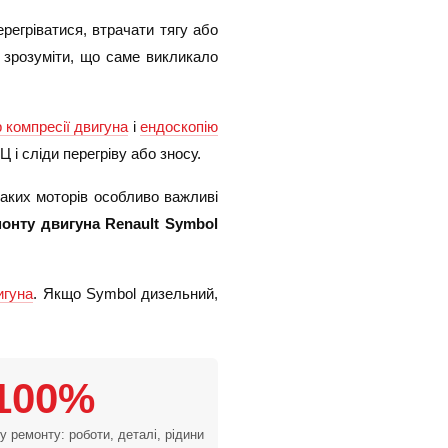
регріватися, втрачати тягу або
 зрозуміти, що саме викликало
р компресії двигуна
і
ендоскопію
 і сліди перегріву або зносу.
таких моторів особливо важливі
монту двигуна Renault Symbol
игуна
. Якщо Symbol дизельний,
100%
у ремонту: роботи, деталі, рідини