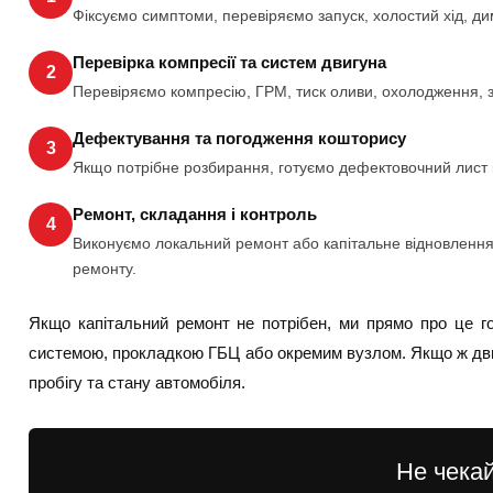
Фіксуємо симптоми, перевіряємо запуск, холостий хід, ди
Перевірка компресії та систем двигуна
2
Перевіряємо компресію, ГРМ, тиск оливи, охолодження, з
Дефектування та погодження кошторису
3
Якщо потрібне розбирання, готуємо дефектовочний лист і 
Ремонт, складання і контроль
4
Виконуємо локальний ремонт або капітальне відновлення,
ремонту.
Якщо капітальний ремонт не потрібен, ми прямо про це г
системою, прокладкою ГБЦ або окремим вузлом. Якщо ж дви
пробігу та стану автомобіля.
Не чека