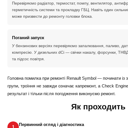
Перевіряємо радіатор, термостат, помпу, вентилятор, антифр
герметичність системи та прокладку ГБЦ. Навіть один сильни
може призвести до ремонту головки блока.
Поганий запуск
У бензинових версіях перевіряємо запалювання, паливо, датч
компресію. У дизельних dCi — свічки накалу, форсунки, ТНВД,
та підсос повітря.
Головна помилка при ремонті Renault Symbol — починати із 
групи, троїння не завжди означає капремонт, а Check Engin
результат і тільки після погодження виконуємо ремонт.
Як проходить 
Первинний огляд і діагностика
1