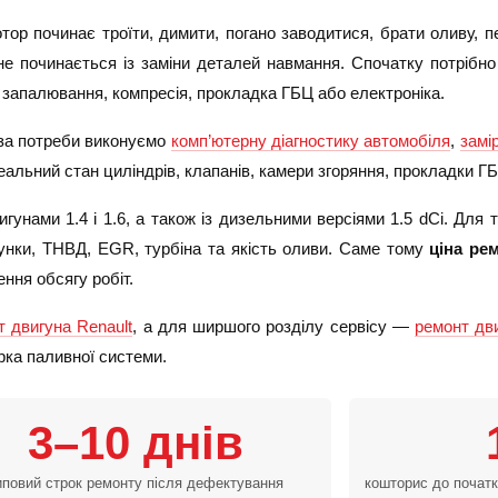
тор починає троїти, димити, погано заводитися, брати оливу, пе
е починається із заміни деталей навмання. Спочатку потрібно
 запалювання, компресія, прокладка ГБЦ або електроніка.
 за потреби виконуємо
комп’ютерну діагностику автомобіля
,
замі
еальний стан циліндрів, клапанів, камери згоряння, прокладки ГБЦ
гунами 1.4 і 1.6, а також із дизельними версіями 1.5 dCi. Для 
унки, ТНВД, EGR, турбіна та якість оливи. Саме тому
ціна ре
ння обсягу робіт.
т двигуна Renault
, а для ширшого розділу сервісу —
ремонт дв
ірка паливної системи.
3–10 днів
иповий строк ремонту після дефектування
кошторис до початк