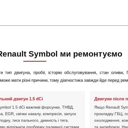
Renault Symbol ми ремонтуємо
 тип двигуна, пробіг, історію обслуговування, стан оливи, 
може мати різні причини, тому діагностика завжди йде перед ре
льний двигун 1.5 dCi
Двигуни після п
ymbol 1.5 dCi важливі форсунки, ТНВД,
Якщо Renault Sym
на, EGR, свічки накалу, компресія, запуск
прокладку ГБЦ, п
лодну, тиск пального, димність і тяга.
охолодження, ком
во відрізнити проблему паливної системи
та антифризу. На