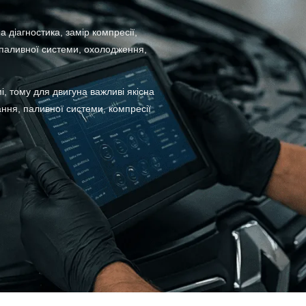
 діагностика, замір компресії,
 паливної системи, охолодження,
, тому для двигуна важливі якісна
ня, паливної системи, компресії