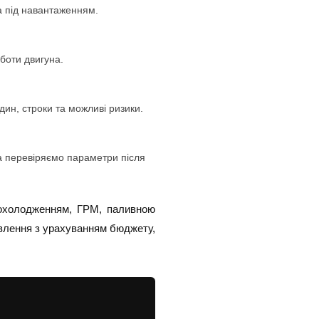
на під навантаженням.
боти двигуна.
дин, строки та можливі ризики.
та перевіряємо параметри після
, охолодженням, ГРМ, паливною
влення з урахуванням бюджету,