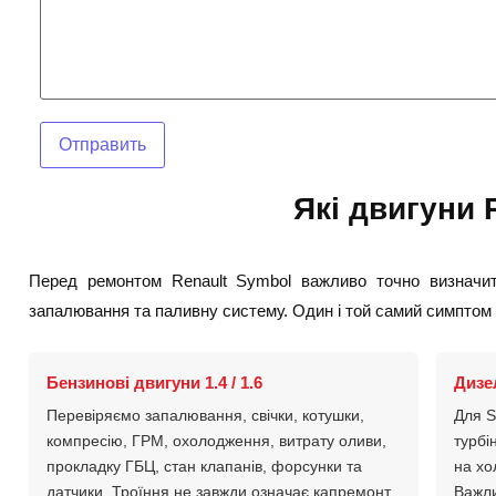
Отправить
Які двигуни 
Перед ремонтом Renault Symbol важливо точно визначити
запалювання та паливну систему. Один і той самий симптом 
Бензинові двигуни 1.4 / 1.6
Дизе
Перевіряємо запалювання, свічки, котушки,
Для S
компресію, ГРМ, охолодження, витрату оливи,
турбі
прокладку ГБЦ, стан клапанів, форсунки та
на хо
датчики. Троїння не завжди означає капремонт,
Важли