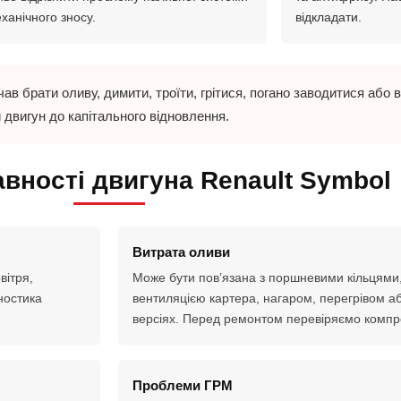
еханічного зносу.
відкладати.
в брати оливу, димити, троїти, грітися, погано заводитися або в
 двигун до капітального відновлення.
авності двигуна Renault Symbol
Витрата оливи
вітря,
Може бути пов’язана з поршневими кільцями
ностика
вентиляцією картера, нагаром, перегрівом а
версіях. Перед ремонтом перевіряємо компре
Проблеми ГРМ