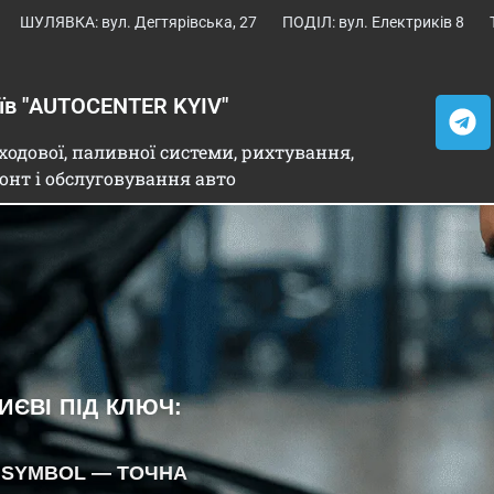
ШУЛЯВКА: вул. Дегтярівська, 27
ПОДІЛ: вул. Електриків 8
иїв "AUTOCENTER KYIV"
ходової, паливної системи, рихтування,
онт і обслуговування авто
ИЄВІ ПІД КЛЮЧ:
НИ SYMBOL — ТОЧНА