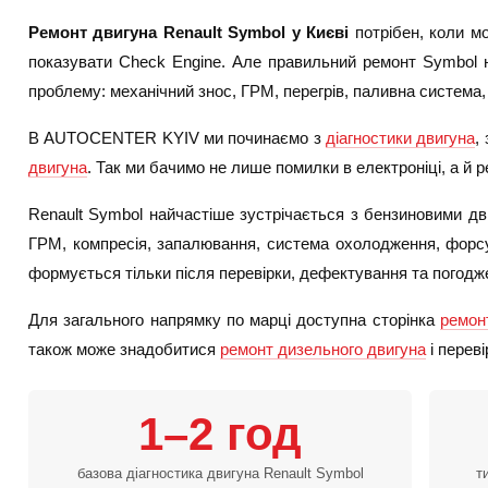
Ремонт двигуна Renault Symbol у Києві
потрібен, коли мо
показувати Check Engine. Але правильний ремонт Symbol н
проблему: механічний знос, ГРМ, перегрів, паливна система,
В AUTOCENTER KYIV ми починаємо з
діагностики двигуна
,
двигуна
. Так ми бачимо не лише помилки в електроніці, а й р
Renault Symbol найчастіше зустрічається з бензиновими дви
ГРМ, компресія, запалювання, система охолодження, форс
формується тільки після перевірки, дефектування та погодже
Для загального напрямку по марці доступна сторінка
ремон
також може знадобитися
ремонт дизельного двигуна
і перев
1–2 год
базова діагностика двигуна Renault Symbol
т