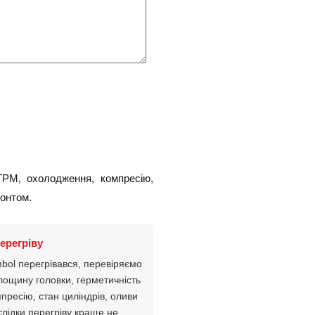
ГРМ, охолодження, компресію,
монтом.
ерегріву
bol перегрівався, перевіряємо
лощину головки, герметичність
пресію, стан циліндрів, оливи
слідки перегріву краще не