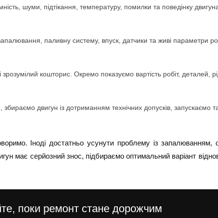
мність, шуми, підтікання, температуру, помилки та поведінку двигу
апалювання, паливну систему, впуск, датчики та живі параметри ро
зрозумілий кошторис. Окремо показуємо вартість робіт, деталей, рі
 збираємо двигун із дотриманням технічних допусків, запускаємо 
оворимо. Іноді достатньо усунути проблему із запалюванням
гун має серйозний знос, підбираємо оптимальний варіант відно
йте, поки ремонт стане дорожчим