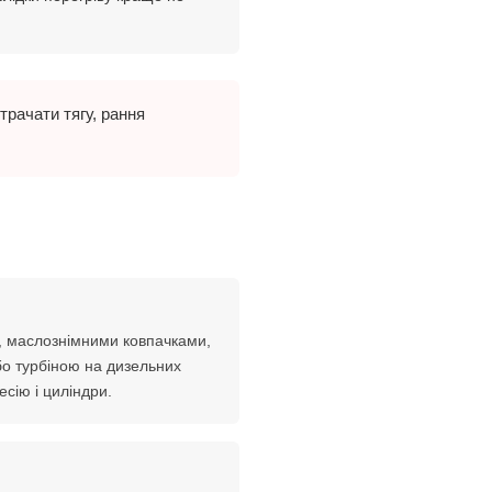
трачати тягу, рання
, маслознімними ковпачками,
бо турбіною на дизельних
сію і циліндри.