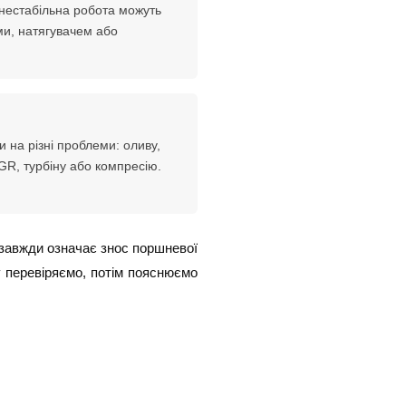
нестабільна робота можуть
ми, натягувачем або
 на різні проблеми: оливу,
GR, турбіну або компресію.
 завжди означає знос поршневої
у перевіряємо, потім пояснюємо