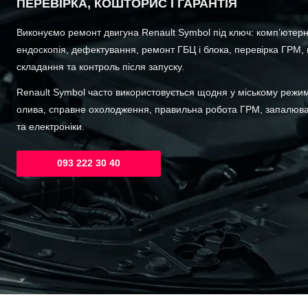
ПЕРЕВІРКА, КОШТОРИС І ГАРАНТІЯ
Виконуємо ремонт двигуна Renault Symbol під ключ: комп’ютерна
ендоскопія, дефектування, ремонт ГБЦ і блока, перевірка ГРМ,
складання та контроль після запуску.
Renault Symbol часто використовується щодня у міському режимі
олива, справне охолодження, правильна робота ГРМ, запалюван
та електроніки.
093 222 30 40