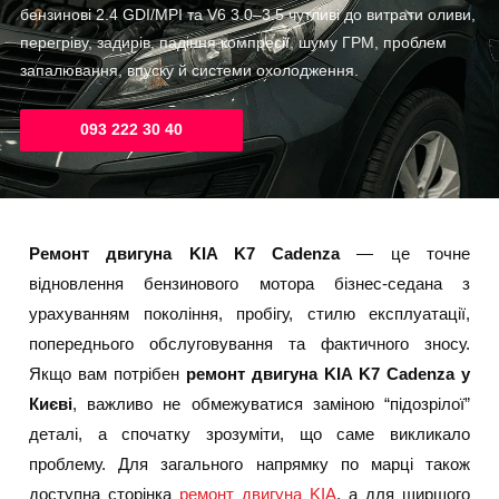
бензинові 2.4 GDI/MPI та V6 3.0–3.5 чутливі до витрати оливи,
перегріву, задирів, падіння компресії, шуму ГРМ, проблем
запалювання, впуску й системи охолодження.
093 222 30 40
Ремонт двигуна KIA K7 Cadenza
— це точне
відновлення бензинового мотора бізнес-седана з
урахуванням покоління, пробігу, стилю експлуатації,
попереднього обслуговування та фактичного зносу.
Якщо вам потрібен
ремонт двигуна KIA K7 Cadenza у
Києві
, важливо не обмежуватися заміною “підозрілої”
деталі, а спочатку зрозуміти, що саме викликало
проблему. Для загального напрямку по марці також
доступна сторінка
ремонт двигуна KIA
, а для ширшого