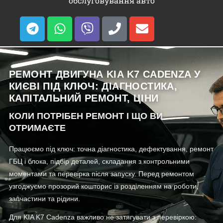
обслуговування авто
РЕМОНТ ДВИГУНА KIA K7 CADENZA У
КИЄВІ ПІД КЛЮЧ: ДІАГНОСТИКА,
КАПІТАЛЬНИЙ РЕМОНТ, ЦІНИ
КОЛИ ПОТРІБЕН РЕМОНТ І ЩО ВИ
ОТРИМАЄТЕ
Працюємо під ключ: точна діагностика, дефектування, ремонт
ГБЦ і блока, підбір деталей, складання з контрольними
моментами та перевірка після запуску. Перед ремонтом
узгоджуємо прозорий кошторис із розділенням на роботи,
запчастини та рідини.
Для KIA K7 Cadenza важливо не затягувати з перевіркою: