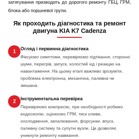
затягування призводить до дорогого ремонту ГБЦ, ГРМ,
блока або поршневої групи.
Як проходить діагностика та ремонт
двигуна KIA K7 Cadenza
Огляд і первинна діагностика
1
Фіксуємо симптоми, перевіряємо підтікання, сторонні
шуми, перегрів, запуск, холостий хід і реакцію на
навантаження. На цьому етапі важливо зрозуміти,
проблема електронна, механічна, паливна чи
змішана.
Інструментальна перевірка
2
Перевіряємо компресію, при необхідності робимо
ендоскопію, оцінюємо ГРМ, тиск оливи,
охолодження, запалювання, форсунки, впуск,
паливну систему та супутні вузли. Це дозволяє
уникнути ремонту навмання.