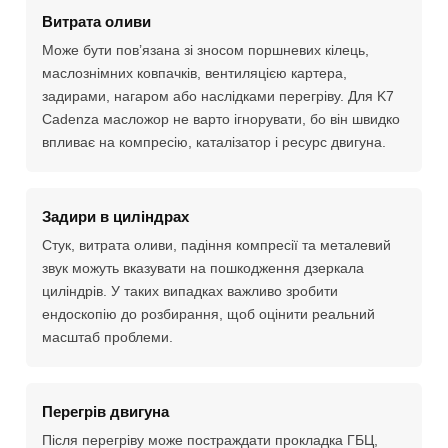
Витрата оливи
Може бути пов’язана зі зносом поршневих кілець,
маслознімних ковпачків, вентиляцією картера,
задирами, нагаром або наслідками перегріву. Для K7
Cadenza масложор не варто ігнорувати, бо він швидко
впливає на компресію, каталізатор і ресурс двигуна.
Задири в циліндрах
Стук, витрата оливи, падіння компресії та металевий
звук можуть вказувати на пошкодження дзеркала
циліндрів. У таких випадках важливо зробити
ендоскопію до розбирання, щоб оцінити реальний
масштаб проблеми.
Перегрів двигуна
Після перегріву може постраждати прокладка ГБЦ,