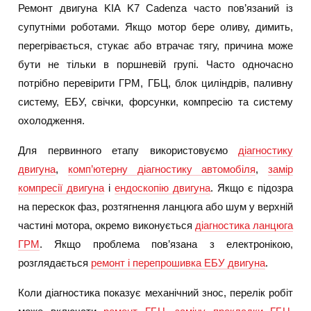
Ремонт двигуна KIA K7 Cadenza часто пов’язаний із
супутніми роботами. Якщо мотор бере оливу, димить,
перегрівається, стукає або втрачає тягу, причина може
бути не тільки в поршневій групі. Часто одночасно
потрібно перевірити ГРМ, ГБЦ, блок циліндрів, паливну
систему, ЕБУ, свічки, форсунки, компресію та систему
охолодження.
Для первинного етапу використовуємо
діагностику
двигуна
,
комп’ютерну діагностику автомобіля
,
замір
компресії двигуна
і
ендоскопію двигуна
. Якщо є підозра
на перескок фаз, розтягнення ланцюга або шум у верхній
частині мотора, окремо виконується
діагностика ланцюга
ГРМ
. Якщо проблема пов’язана з електронікою,
розглядається
ремонт і перепрошивка ЕБУ двигуна
.
Коли діагностика показує механічний знос, перелік робіт