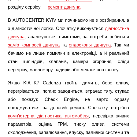
розділу сервісу —
ремонт двигуна
.
В AUTOCENTER KYIV ми починаємо не з розбирання, а
з діагностичної логіки. Спочатку виконується
діагностика
двигуна
, аналізуються симптоми, за потреби робиться
замір компресії двигуна
та
ендоскопія двигуна
. Так ми
бачимо не лише помилки в електроніці, а й реальний
стан циліндрів, клапанів, камери згоряння, сліди
перегріву, масложору, задирів або механічного зносу.
Якщо KIA K7 Cadenza троїть, димить, бере оливу,
перегрівається, погано заводиться, втрачає тягу, стукає
або показує Check Engine, не варто одразу
погоджуватися на дорогий ремонт. Спочатку потрібна
комп’ютерна діагностика автомобіля
, перевірка живих
параметрів, оцінка ГРМ, тиску оливи, системи
охолодження, запалювання, впуску, паливної системи та