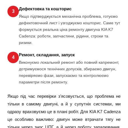
Дефектовка та кошторис
3
Якщо підтверджується механічна проблема, готуємо
дефектовочний лист і узгоджуємо кошторис. Саме тут
формується реальна ціна ремонту двигуна KIA K7
Cadenza: роботи, запчастини, рідини, строки та
ризики.
Ремонт, складання, запуск
4
Виконуємо локальний ремонт або повний капремонт,
дотримуємося технічних допусків, збираємо двигун,
перевіряємо фази, запускаємо та контролюємо
параметри після ремонту.
Якщо під час перевірки з’ясовується, що проблема не
тільки в самому двигуні, а й у супутніх системах, ми
одразу враховуємо це в плані робіт. Для KIA K7 Cadenza
це особливо важливо: двигун може втрачати тягу не
тільки через знос ЦПГ, а й через роботу запалювання,