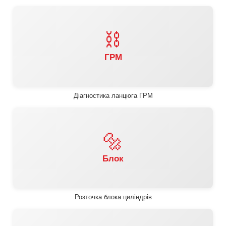
⛓️
ГРМ
Діагностика ланцюга ГРМ
🔩
Блок
Розточка блока циліндрів