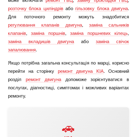
може включати
ремонт ГБЦ
,
заміну прокладки ГБЦ
,
розточку блока циліндрів
або
гільзовку блока двигуна
.
Для поточного ремонту можуть знадобитися
регулювання клапанів двигуна
,
заміна сальників
клапанів
,
заміна поршнів
,
заміна поршневих кілець
,
заміна вкладишів двигуна
або
заміна свічок
запалювання
.
Якщо потрібна загальна консультація по марці, корисно
перейти на сторінку
ремонт двигуна KIA
. Основний
розділ
ремонт двигуна
допоможе зорієнтуватися в
послугах, діагностиці, симптомах і можливих варіантах
ремонту.
🚗