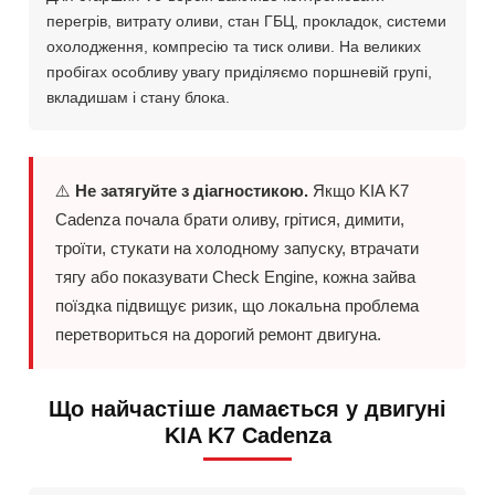
перегрів, витрату оливи, стан ГБЦ, прокладок, системи
охолодження, компресію та тиск оливи. На великих
пробігах особливу увагу приділяємо поршневій групі,
вкладишам і стану блока.
⚠️
Не затягуйте з діагностикою.
Якщо KIA K7
Cadenza почала брати оливу, грітися, димити,
троїти, стукати на холодному запуску, втрачати
тягу або показувати Check Engine, кожна зайва
поїздка підвищує ризик, що локальна проблема
перетвориться на дорогий ремонт двигуна.
Що найчастіше ламається у двигуні
KIA K7 Cadenza