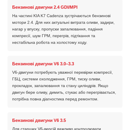
Бензинові двигуни 2.4 GDI/MPI
На частині KIA K7 Cadenza зустрічаються бензинові
мотори 2.4. Для них актуальні витрата оливи, задири,
нагар у впуску, пропуски запалювання, падіння
компресії, шум ГРМ, перегрів, підтікання та
нестабільна робота на холостому ходу.
Бензинові двигуни V6 3.0–3.3
V6-двигуни потребують уважної перевірки компресії,
ГБЦ, системи охолодження, ГРМ, тиску оливи,
прокладок, запалювання та стану циліндрів. Якщо
двигун бере оливу, димить, стукає або перегрівається,
потрібна повна діагностика перед ремонтом.
Бензинові двигуни V6 3.5
Для старших V6-версій важливо контролювати