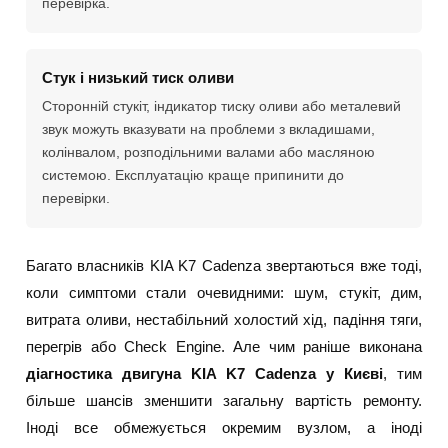
перевірка.
Стук і низький тиск оливи
Сторонній стукіт, індикатор тиску оливи або металевий
звук можуть вказувати на проблеми з вкладишами,
колінвалом, розподільними валами або масляною
системою. Експлуатацію краще припинити до
перевірки.
Багато власників KIA K7 Cadenza звертаються вже тоді,
коли симптоми стали очевидними: шум, стукіт, дим,
витрата оливи, нестабільний холостий хід, падіння тяги,
перегрів або Check Engine. Але чим раніше виконана
діагностика двигуна KIA K7 Cadenza у Києві
, тим
більше шансів зменшити загальну вартість ремонту.
Іноді все обмежується окремим вузлом, а іноді