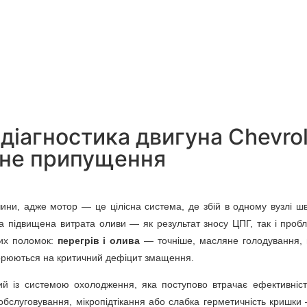
діагностика двигуна Chevrol
а не припущення
чини, адже мотор — це цілісна система, де збій в одному вузлі ш
і, а підвищена витрата оливи — як результат зносу ЦПГ, так і проб
гих поломок:
перегрів і олива
— точніше, масляне голодування, н
творюються на критичний дефіцит змащення.
ний із системою охолодження, яка поступово втрачає ефективніс
 обслуговування, мікропідтікання або слабка герметичність кришк