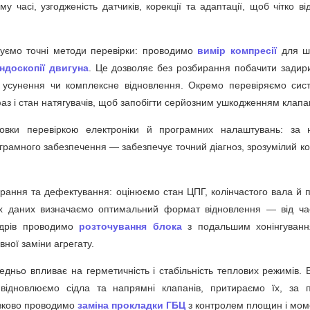
часі, узгодженість датчиків, корекції та адаптації, щоб чітко в
овуємо точні методи перевірки: проводимо
вимір компресії
для шв
ндоскопії двигуна
. Це дозволяє без розбирання побачити задири
усунення чи комплексне відновлення. Окремо перевіряємо систе
аз і стан натягувачів, щоб запобігти серйозним ушкодженням клапа
овки перевіркою електроніки й програмних налаштувань: за 
грамного забезпечення — забезпечує точний діагноз, зрозумілий ко
рання та дефектування: оцінюємо стан ЦПГ, колінчастого вала й 
их даних визначаємо оптимальний формат відновлення — від час
індрів проводимо
розточування блока
з подальшим хонінгуванн
ної заміни агрегату.
редньо впливає на герметичність і стабільність теплових режимів
відновлюємо сідла та напрямні клапанів, притираємо їх, за 
язково проводимо
заміна прокладки ГБЦ
з контролем площин і моме