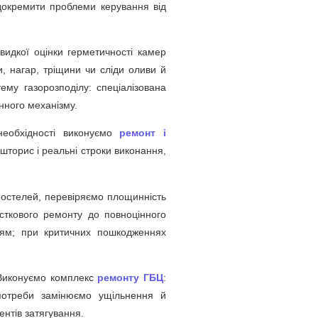
ідокремити проблеми керування від
идкої оцінки герметичності камер
, нагар, тріщини чи сліди оливи й
му газорозподілу: спеціалізована
нного механізму.
необхідності виконуємо
ремонт і
шторис і реальні строки виконання,
постелей, перевіряємо площинність
ткового ремонту до повноцінного
ям; при критичних пошкодженнях
. Виконуємо комплекс
ремонту ГБЦ
:
потреби замінюємо ущільнення й
нтів затягування.