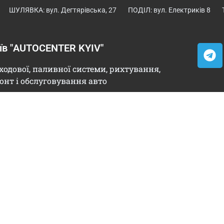
ШУЛЯВКА: вул. Дегтярівська, 27
ПОДІЛ: вул. Електриків 8
иїв "AUTOCENTER KYIV"
ходової, паливної системи, рихтування,
онт і обслуговування авто