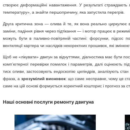
створює деформаційні навантаження. У результаті страждають 
температуру», а знайти першопричину, яка запустила перегрів.
Друга критична зона — олива й те, як вона реально циркулює в д
заміни, падіння рівня через підтікання — і мотор працює в режи
можуть бути в паливно-повітряній частині: форсунки, підсос по
вентиляції картера чи наслідків некоректних прошивок, які зміню
Щоб не «лікувати» двигун за відчуттями, діагностика має бути по
комп’ютерної перевірки помилок і параметрів, далі оцінюють пі
тиск оливи, застосовують ендоскопію циліндрів, аналізують стан
фраза, а
зрозумілий висновок
: що саме несправне, чому це ста
саме на цій основі формується коректний кошторис і прогноз за с
Наші основні послуги ремонту двигуна