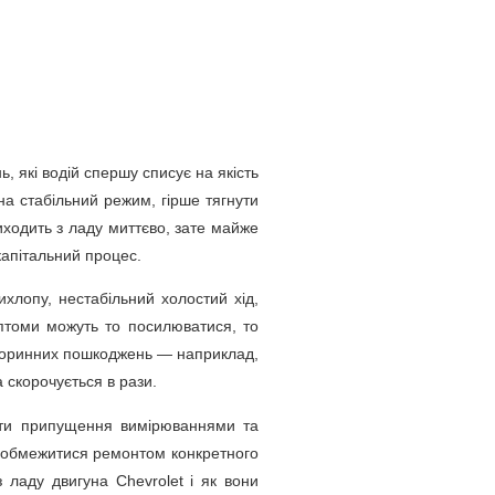
, які водій спершу списує на якість
на стабільний режим, гірше тягнути
иходить з ладу миттєво, зате майже
капітальний процес.
ихлопу, нестабільний холостий хід,
имптоми можуть то посилюватися, то
 вторинних пошкоджень — наприклад,
 скорочується в рази.
вати припущення вимірюваннями та
ів обмежитися ремонтом конкретного
 ладу двигуна Chevrolet і як вони