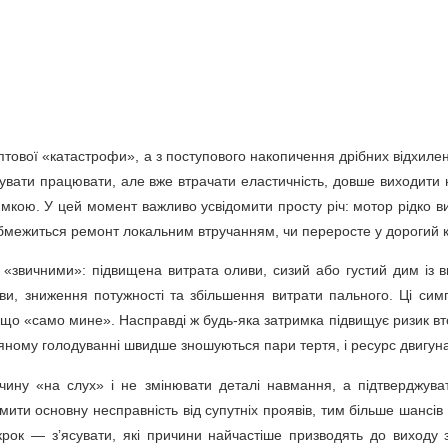
тової «катастрофи», а з поступового накопичення дрібних відхилень
увати працювати, але вже втрачати еластичність, довше виходити 
римкою. У цей момент важливо усвідомити просту річ: мотор рідко в
 обмежиться ремонт локальним втручанням, чи переросте у дорогий 
 «звичними»: підвищена витрата оливи, сизий або густий дим із в
оливи, зниження потужності та збільшення витрати пального. Ці с
ись, що «само мине». Насправді ж будь-яка затримка підвищує ризик
яному голодуванні швидше зношуються пари тертя, і ресурс двигуна
чину «на слух» і не змінювати деталі навмання, а підтверджу
мити основну несправність від супутніх проявів, тим більше шанс
ок — з’ясувати, які причини найчастіше призводять до виходу з