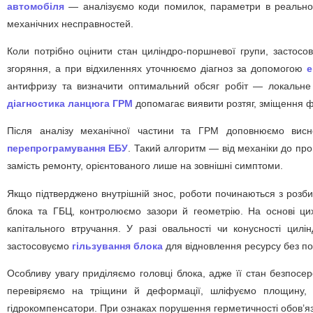
автомобіля
— аналізуємо коди помилок, параметри в реальному 
механічних несправностей.
Коли потрібно оцінити стан циліндро-поршневої групи, застос
згоряння, а при відхиленнях уточнюємо діагноз за допомогою
е
антифризу та визначити оптимальний обсяг робіт — локальне 
діагностика ланцюга ГРМ
допомагає виявити розтяг, зміщення ф
Після аналізу механічної частини та ГРМ доповнюємо висн
перепрограмування ЕБУ
. Такий алгоритм — від механіки до про
замість ремонту, орієнтованого лише на зовнішні симптоми.
Якщо підтверджено внутрішній знос, роботи починаються з розби
блока та ГБЦ, контролюємо зазори й геометрію. На основі ц
капітального втручання. У разі овальності чи конусності цил
застосовуємо
гільзування блока
для відновлення ресурсу без пов
Особливу увагу приділяємо головці блока, адже її стан безпосе
перевіряємо на тріщини й деформації, шліфуємо площину, 
гідрокомпенсатори. При ознаках порушення герметичності обов’