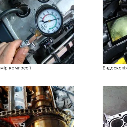
мір компресії
Ендоскопі