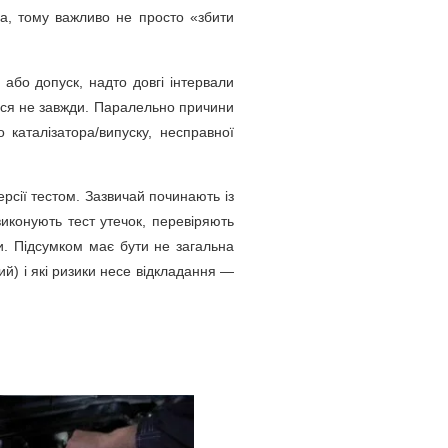
а, тому важливо не просто «збити
 або допуск, надто довгі інтервали
ться не завжди. Паралельно причини
 каталізатора/випуску, несправної
ерсії тестом. Зазвичай починають із
иконують тест утечок, перевіряють
ти. Підсумком має бути не загальна
ий) і які ризики несе відкладання —