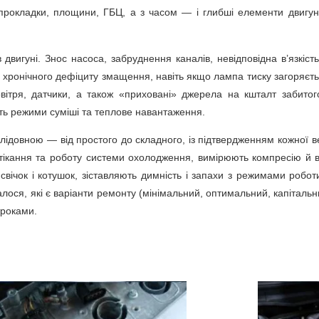
прокладки, площини, ГБЦ, а з часом — і глибші елементи двигун
вигуні. Знос насоса, забруднення каналів, невідповідна в’язкість
мі хронічного дефіциту змащення, навіть якщо лампа тиску загоряє
вітря, датчики, а також «приховані» джерела на кшталт забитого
ють режими суміші та теплове навантаження.
слідовною — від простого до складного, із підтвердженням кожної в
дтікання та роботу системи охолодження, вимірюють компресію й в
 свічок і котушок, зіставляють димність і запахи з режимами робо
лося, які є варіанти ремонту (мінімальний, оптимальний, капітальн
троками.