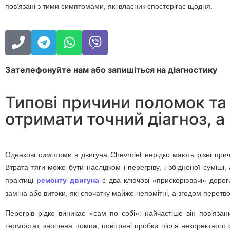
пов’язані з тими симптомами, які власник спостерігає щодня.
Зателефонуйте нам або запишіться на діагностику
Типові причини поломок та 
отримати точний діагноз, 
Однакові симптоми в двигуна Chevrolet нерідко мають різні при
Втрата тяги може бути наслідком і перегріву, і збідненої суміш
практиці
ремонту двигуна
є два ключові «прискорювачі» доро
заміна або витоки, які спочатку майже непомітні, а згодом пере
Перегрів рідко виникає «сам по собі»: найчастіше він пов’яза
термостат, зношена помпа, повітряні пробки після некоректного