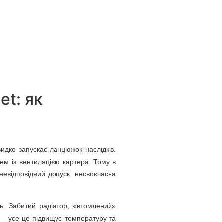
et: як
видко запускає ланцюжок наслідків.
лем із вентиляцією картера. Тому в
евідповідний допуск, несвоєчасна
ть. Забитий радіатор, «втомлений»
и — усе це підвищує температуру та