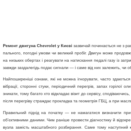
Ремонт двигуна Chevrolet у Києві
зазвичай починається не з рап
пального, погодні умови чи великий пробіг. Двигун може продовж
на низьких обертах і реагувати на натискання педалі газу із зат
завжди заздалегідь подає сигнали — і саме від них залежить, чи
Найпоширеніші ознаки, які не можна ігнорувати, часто здаються
вібрації, сторонні стуки, періодичний перегрів, запах горілої 
зникати, тому багато хто відкладає візит до сервісу, сподіваюч
після перегріву страждає прокладка та геометрія ГБЦ, а при масл
Правильний підхід на початку — не намагатися визначити при
об’єктивними даними. Чим раніше провести діагностику й відокре
вузла замість масштабного розбирання. Саме тому наступний кр