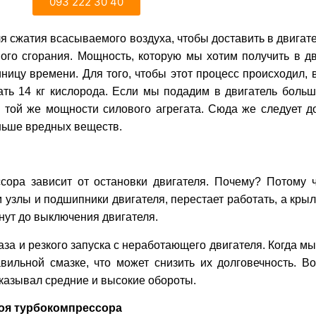
093 222 30 40
я сжатия всасываемого воздуха, чтобы доставить в двигат
го сгорания. Мощность, которую мы хотим получить в дв
иницу времени. Для того, чтобы этот процесс происходил, 
дать 14 кг кислорода. Если мы подадим в двигатель боль
 той же мощности силового агрегата. Сюда же следует до
ньше вредных веществ.
ора зависит от остановки двигателя. Почему? Потому чт
узлы и подшипники двигателя, перестает работать, а крыл
инут до выключения двигателя.
аза и резкого запуска с неработающего двигателя. Когда м
ильной смазке, что может снизить их долговечность. В
оказывал средние и высокие обороты.
оя турбокомпрессора