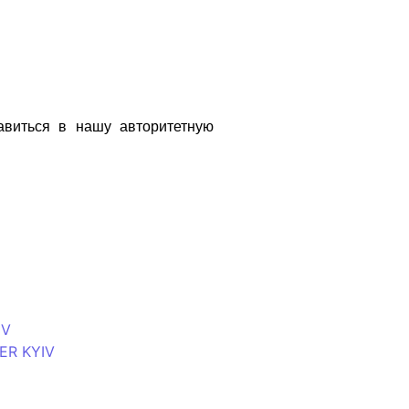
авиться в нашу авторитетную
IV
ER KYIV