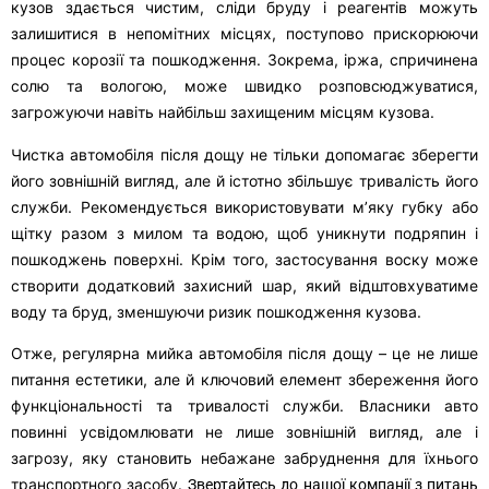
кузов здається чистим, сліди бруду і реагентів можуть
залишитися в непомітних місцях, поступово прискорюючи
процес корозії та пошкодження. Зокрема, іржа, спричинена
солю та вологою, може швидко розповсюджуватися,
загрожуючи навіть найбільш захищеним місцям кузова.
Чистка автомобіля після дощу не тільки допомагає зберегти
його зовнішній вигляд, але й істотно збільшує тривалість його
служби. Рекомендується використовувати м’яку губку або
щітку разом з милом та водою, щоб уникнути подряпин і
пошкоджень поверхні. Крім того, застосування воску може
створити додатковий захисний шар, який відштовхуватиме
воду та бруд, зменшуючи ризик пошкодження кузова.
Отже, регулярна мийка автомобіля після дощу – це не лише
питання естетики, але й ключовий елемент збереження його
функціональності та тривалості служби. Власники авто
повинні усвідомлювати не лише зовнішній вигляд, але і
загрозу, яку становить небажане забруднення для їхнього
транспортного засобу.
Звертайтесь до нашої компанії з питань