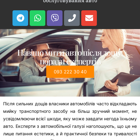
обслуговування авто
Навіщо мити авто після дощу:
поради експертів
093 222 30 40
Після сильних дощів власники автомобілів часто відкладають
мийку транспортного засобу на більш зручний момент, не
усвідомлюючи всієї шкоди, яку може завдати негода їхньому
авто. Експерти з автомобільної галузі наголошують, що це не
лише питання естетики, а й практичної безпеки та тривалості