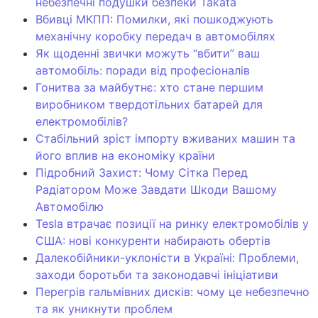
небезпечні подушки безпеки Takata
Вбивці МКПП: Помилки, які пошкоджують
механічну коробку передач в автомобілях
Як щоденні звички можуть “вбити” ваш
автомобіль: поради від професіоналів
Гонитва за майбутнє: хто стане першим
виробником твердотільних батарей для
електромобілів?
Стабільний зріст імпорту вживаних машин та
його вплив на економіку країни
Підробний Захист: Чому Сітка Перед
Радіатором Може Завдати Шкоди Вашому
Автомобілю
Tesla втрачає позиції на ринку електромобілів у
США: нові конкуренти набирають обертів
Далекобійники-уклоністи в Україні: Проблеми,
заходи боротьби та законодавчі ініціативи
Перегрів гальмівних дисків: чому це небезпечно
та як уникнути проблем