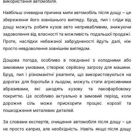
використання автомобіля.
Найбільш очевидна причина мити автомобіль після дощу – це
збереження його зовнішнього вигляду. Бруд, пил і сліди від
дощу можуть робити кузов авто непривабливим, знижуючи
задоволення від власності та можливість подальшої продажі.
Проте, наслідки небажаної забрудненості йдуть далі, ніж
просто невдоволення зовнішнім виглядом.
Дощова погода, особливо в поєднанні з холодними або
зимовими умовами, створює серйозну загрозу для машини.
Бруд, пил і різноманітні реагенти, що використовуються на
дорогах для боротьби з льодом, можуть стати агресивними
абразивами, які шкодять кузову та лакофарбовому
покриттю. Це особливо актуально в зимовий період, коли
дорожня сіль може прискорити процес корозії та
пошкодження металевих деталей.
За словами експертів, очищення автомобіля після дощу – це
не просто каприз, але необхідність. Навіть якщо після дощу