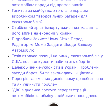
автомобіль: поради від професіоналів
Гонитва за майбутнє: хто стане першим
виробником твердотільних батарей для
електромобілів?
Стабільний зріст імпорту вживаних машин та
його вплив на економіку країни
Підробний Захист: Чому Сітка Перед
Радіатором Може Завдати Шкоди Вашому
Автомобілю
Tesla втрачає позиції на ринку електромобілів у
США: нові конкуренти набирають обертів
Далекобійники-уклоністи в Україні: Проблеми,
заходи боротьби та законодавчі ініціативи
Перегрів гальмівних дисків: чому це небезпечно
та як уникнути проблем
“Дія” відновила послуги перереєстрації
автомобілів та обміну водійських посвідчень
Всі права захищені. Копіювання без посилання