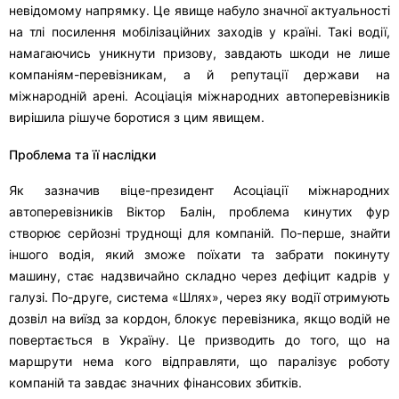
невідомому напрямку. Це явище набуло значної актуальності
на тлі посилення мобілізаційних заходів у країні. Такі водії,
намагаючись уникнути призову, завдають шкоди не лише
компаніям-перевізникам, а й репутації держави на
міжнародній арені. Асоціація міжнародних автоперевізників
вирішила рішуче боротися з цим явищем.
Проблема та її наслідки
Як зазначив віце-президент Асоціації міжнародних
автоперевізників Віктор Балін, проблема кинутих фур
створює серйозні труднощі для компаній. По-перше, знайти
іншого водія, який зможе поїхати та забрати покинуту
машину, стає надзвичайно складно через дефіцит кадрів у
галузі. По-друге, система «Шлях», через яку водії отримують
дозвіл на виїзд за кордон, блокує перевізника, якщо водій не
повертається в Україну. Це призводить до того, що на
маршрути нема кого відправляти, що паралізує роботу
компаній та завдає значних фінансових збитків.