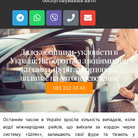
обслуговування авто
Далекобійники-уклоністи в
Україні: Як боротьба з водіями, що
кидають фури за кордоном,
впливає на автоперевезення
093 222 30 40
Останнім часом в Україні зросла кількість випадків, коли
водії міжнародних рейсів, що виїхали за кордон через
систему «Шлях», залишають свої фури та тікають у