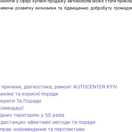
логій у сфері купівлі-продажу автомобілів може стати приклад
прияючи розвитку економіки та підвищенню добробуту громадя
: причини, діагностика, ремонт AUTOCENTER KYIV
омилки та корисні поради
Секрети Та Поради
комендації
ідних територіях у 50 разів
 дистанцію: ефективні методи та поради
 прав: нововведення та перспективи