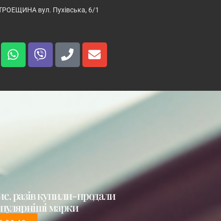
ТРОЕЩИНА вул. Пухівська, 6/1
ис. разів купили-продали
популярніші марки