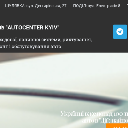
ШУЛЯВКА: вул. Дегтярівська, 27
ПОДІЛ: вул. Електриків 8
иїв "AUTOCENTER KYIV"
ходової, паливної системи, рихтування,
онт і обслуговування авто
Українці вже понад 100 т
авто в "Дії": най