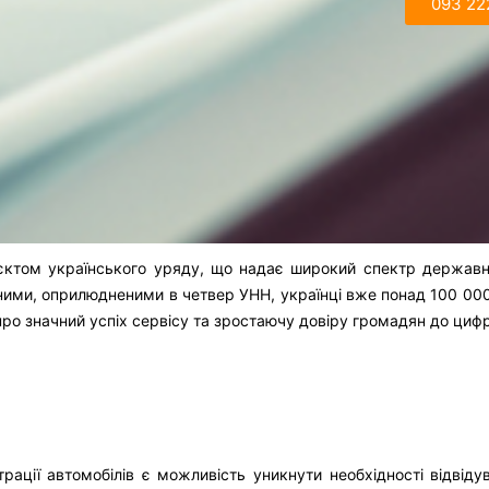
093 22
роєктом українського уряду, що надає широкий спектр держав
аними, оприлюдненими в четвер УНН, українці вже понад 100 000
про значний успіх сервісу та зростаючу довіру громадян до циф
рації автомобілів є можливість уникнути необхідності відвід