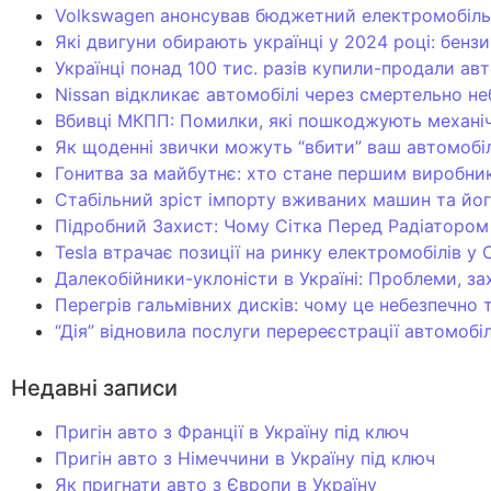
Volkswagen анонсував бюджетний електромобіль з
Які двигуни обирають українці у 2024 році: бензи
Українці понад 100 тис. разів купили-продали авт
Nissan відкликає автомобілі через смертельно не
Вбивці МКПП: Помилки, які пошкоджують механіч
Як щоденні звички можуть “вбити” ваш автомобіл
Гонитва за майбутнє: хто стане першим виробни
Стабільний зріст імпорту вживаних машин та йог
Підробний Захист: Чому Сітка Перед Радіатор
Tesla втрачає позиції на ринку електромобілів у
Далекобійники-уклоністи в Україні: Проблеми, за
Перегрів гальмівних дисків: чому це небезпечно 
“Дія” відновила послуги перереєстрації автомобі
Недавні записи
Пригін авто з Франції в Україну під ключ
Пригін авто з Німеччини в Україну під ключ
Як пригнати авто з Європи в Україну