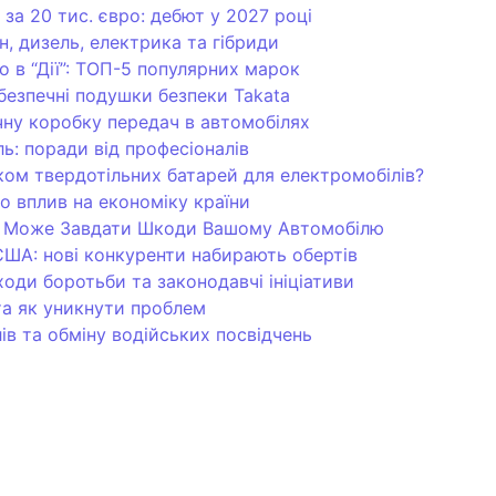
а 20 тис. євро: дебют у 2027 році
н, дизель, електрика та гібриди
о в “Дії”: ТОП-5 популярних марок
безпечні подушки безпеки Takata
ну коробку передач в автомобілях
ь: поради від професіоналів
ком твердотільних батарей для електромобілів?
о вплив на економіку країни
ом Може Завдати Шкоди Вашому Автомобілю
 США: нові конкуренти набирають обертів
ходи боротьби та законодавчі ініціативи
та як уникнути проблем
лів та обміну водійських посвідчень