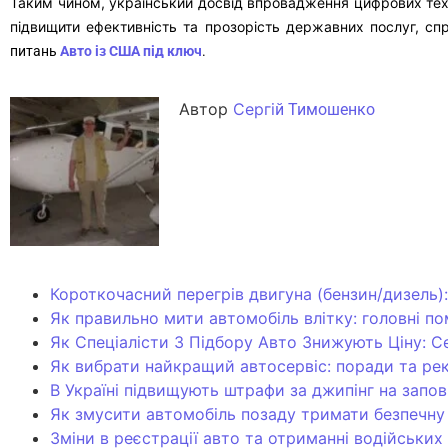
Таким чином, український досвід впровадження цифрових техно
підвищити ефективність та прозорість державних послуг, с
питань
Авто із США під ключ
.
Автор
Сергі
й Тимошенко
Короткочасний перегрів двигуна (бензин/дизель)
Як правильно мити автомобіль влітку: головні п
Як Спеціалісти З Підбору Авто Знижують Ціну: 
Як вибрати найкращий автосервіс: поради та ре
В Україні підвищують штрафи за джипінг на запов
Як змусити автомобіль позаду тримати безпечну
Зміни в реєстрації авто та отриманні водійських