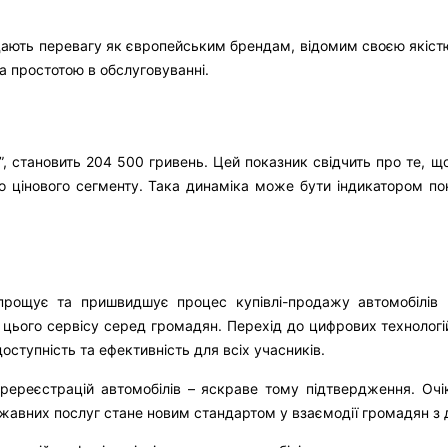
дають перевагу як європейським брендам, відомим своєю якістю 
а простотою в обслуговуванні.
”, становить 204 500 гривень. Цей показник свідчить про те, щ
о цінового сегменту. Така динаміка може бути індикатором по
прощує та пришвидшує процес купівлі-продажу автомобілів в
ь цього сервісу серед громадян. Перехід до цифрових технологі
оступність та ефективність для всіх учасників.
еререєстрацій автомобілів – яскраве тому підтвердження. Очі
ержавних послуг стане новим стандартом у взаємодії громадян з