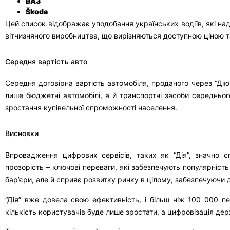
ВАЗ
Škoda
Цей список відображає уподобання українських водіїв, які на
вітчизняного виробництва, що вирізняються доступною ціною т
Середня вартість авто
Середня договірна вартість автомобіля, проданого через “Дію
лише бюджетні автомобілі, а й транспортні засоби середньог
зростання купівельної спроможності населення.
Висновки
Впровадження цифрових сервісів, таких як “Дія”, значно с
прозорість – ключові переваги, які забезпечують популярніст
бар’єри, але й сприяє розвитку ринку в цілому, забезпечуючи д
“Дія” вже довела свою ефективність, і більш ніж 100 000 п
кількість користувачів буде лише зростати, а цифровізація д