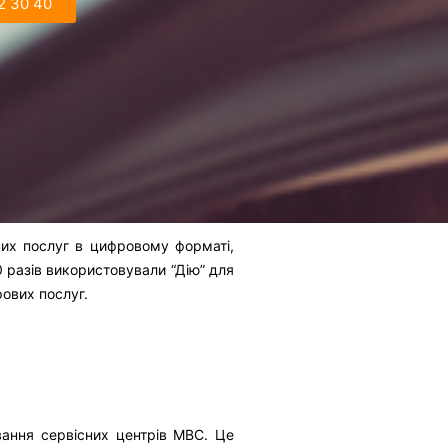
2 30 40
них послуг в цифровому форматі,
 разів використовували “Дію” для
рових послуг.
ування сервісних центрів МВС. Це