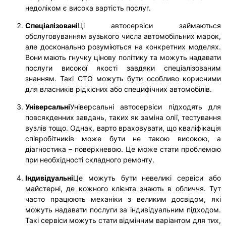
недоліком є висока вартість послуг.
Спеціалізовані
Ці автосервіси займаються
обслуговуванням вузького числа автомобільних марок,
але досконально розуміються на конкретних моделях.
Вони мають гнучку цінову політику та можуть надавати
послуги високої якості завдяки спеціалізованим
знанням. Такі СТО можуть бути особливо корисними
для власників рідкісних або специфічних автомобілів.
Універсальні
Універсальні автосервіси підходять для
повсякденних завдань, таких як заміна олії, тестування
вузлів тощо. Однак, варто враховувати, що кваліфікація
співробітників може бути не такою високою, а
діагностика – поверхневою. Це може стати проблемою
при необхідності складного ремонту.
Індивідуальні
Це можуть бути невеликі сервіси або
майстерні, де кожного клієнта знають в обличчя. Тут
часто працюють механіки з великим досвідом, які
можуть надавати послуги за індивідуальним підходом.
Такі сервіси можуть стати відмінним варіантом для тих,