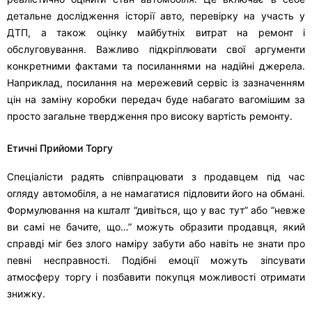
детальне дослідження історії авто, перевірку на участь у
ДТП, а також оцінку майбутніх витрат на ремонт і
обслуговування. Важливо підкріплювати свої аргументи
конкретними фактами та посиланнями на надійні джерела.
Наприклад, посилання на мережевий сервіс із зазначенням
цін на заміну коробки передач буде набагато вагомішим за
просто загальне твердження про високу вартість ремонту.
Етичні Прийоми Торгу
Спеціалісти радять співпрацювати з продавцем під час
огляду автомобіля, а не намагатися підловити його на обмані.
Формулювання на кшталт “дивіться, що у вас тут” або “невже
ви самі не бачите, що…” можуть образити продавця, який
справді міг без злого наміру забути або навіть не знати про
певні несправності. Подібні емоції можуть зіпсувати
атмосферу торгу і позбавити покупця можливості отримати
знижку.