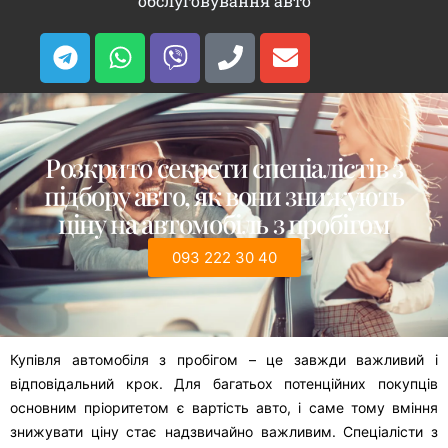
обслуговування авто
Розкрито секрети спеціалістів з
підбору авто, як вони знижують
ціну на автомобіль з пробігом
093 222 30 40
Купівля автомобіля з пробігом – це завжди важливий і
відповідальний крок. Для багатьох потенційних покупців
основним пріоритетом є вартість авто, і саме тому вміння
знижувати ціну стає надзвичайно важливим. Спеціалісти з