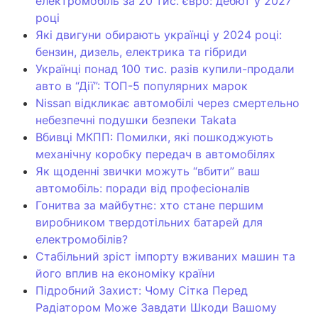
електромобіль за 20 тис. євро: дебют у 2027
році
Які двигуни обирають українці у 2024 році:
бензин, дизель, електрика та гібриди
Українці понад 100 тис. разів купили-продали
авто в “Дії”: ТОП-5 популярних марок
Nissan відкликає автомобілі через смертельно
небезпечні подушки безпеки Takata
Вбивці МКПП: Помилки, які пошкоджують
механічну коробку передач в автомобілях
Як щоденні звички можуть “вбити” ваш
автомобіль: поради від професіоналів
Гонитва за майбутнє: хто стане першим
виробником твердотільних батарей для
електромобілів?
Стабільний зріст імпорту вживаних машин та
його вплив на економіку країни
Підробний Захист: Чому Сітка Перед
Радіатором Може Завдати Шкоди Вашому