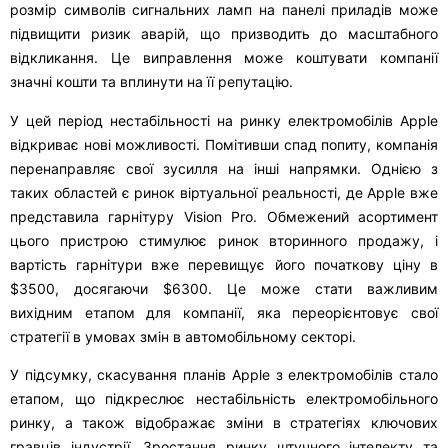
розмір символів сигнальних ламп на панелі приладів може
підвищити ризик аварій, що призводить до масштабного
відкликання. Це виправлення може коштувати компанії
значні кошти та вплинути на її репутацію.
У цей період нестабільності на ринку електромобілів Apple
відкриває нові можливості. Помітивши спад попиту, компанія
перенаправляє свої зусилля на інші напрямки. Однією з
таких областей є ринок віртуальної реальності, де Apple вже
представила гарнітуру Vision Pro. Обмежений асортимент
цього пристрою стимулює ринок вторинного продажу, і
вартість гарнітури вже перевищує його початкову ціну в
$3500, досягаючи $6300. Це може стати важливим
вихідним етапом для компанії, яка переорієнтовує свої
стратегії в умовах змін в автомобільному секторі.
У підсумку, скасування планів Apple з електромобілів стало
етапом, що підкреслює нестабільність електромобільного
ринку, а також відображає зміни в стратегіях ключових
гравців індустрії. Зростання ринку штучного інтелекту та