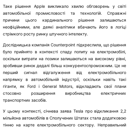
Таке рішення Apple викликало хвилю обговорень у світі
автомобільної промисловості та технологій. Справжні
причини цього кардинального рішення залишаються
неофіційними, але деякі аналітики вбачають його в логіці
стрімкого росту ринку штучного інтелекту.
Дослідницька компанія Counterpoint підкреслила, що рішення
було прийнято в контексті спаду попиту на електромобілі,
оскільки витрати на позики залишаються на високому рівні,
зробивши ринок дедалі більш конкурентоспроможним. Це не
перший сигнал відгалуження від електромобільного
напрямку в автомобільній індустрії, оскільки навіть такі
гіганти, як Ford і General Motors, відкладають свої плани
стосовно розширення виробництва електричних
транспортних засобів.
У цьому контексті, січнева заява Tesla про відкликання 2,2
мільйона автомобілів в Сполучених Штатах стала додатковою
тінню на карте електромобільного сектору. Неправильний