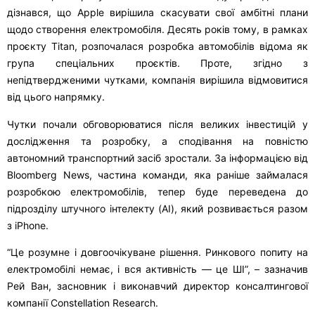
дізнався, що Apple вирішила скасувати свої амбітні плани
щодо створення електромобіля. Десять років тому, в рамках
проєкту Titan, розпочалася розробка автомобілів відома як
група спеціальних проєктів. Проте, згідно з
непідтвердженими чутками, компанія вирішила відмовитися
від цього напрямку.
Чутки почали обговорюватися після великих інвестицій у
дослідження та розробку, а сподівання на повністю
автономний транспортний засіб зростали. За інформацією від
Bloomberg News, частина команди, яка раніше займалася
розробкою електромобілів, тепер буде переведена до
підрозділу штучного інтелекту (AI), який розвивається разом
з iPhone.
“Це розумне і довгоочікуване рішення. Ринкового попиту на
електромобілі немає, і вся активність — це ШІ”, – зазначив
Рей Ван, засновник і виконавчий директор консалтингової
компанії Constellation Research.