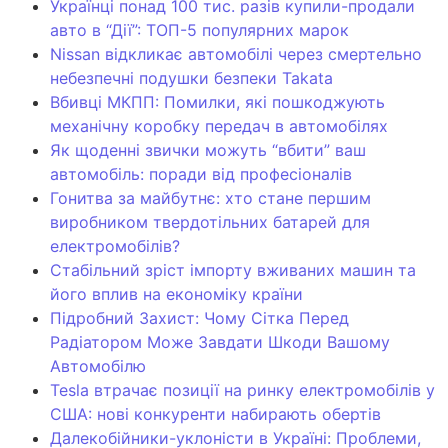
Українці понад 100 тис. разів купили-продали
авто в “Дії”: ТОП-5 популярних марок
Nissan відкликає автомобілі через смертельно
небезпечні подушки безпеки Takata
Вбивці МКПП: Помилки, які пошкоджують
механічну коробку передач в автомобілях
Як щоденні звички можуть “вбити” ваш
автомобіль: поради від професіоналів
Гонитва за майбутнє: хто стане першим
виробником твердотільних батарей для
електромобілів?
Стабільний зріст імпорту вживаних машин та
його вплив на економіку країни
Підробний Захист: Чому Сітка Перед
Радіатором Може Завдати Шкоди Вашому
Автомобілю
Tesla втрачає позиції на ринку електромобілів у
США: нові конкуренти набирають обертів
Далекобійники-уклоністи в Україні: Проблеми,