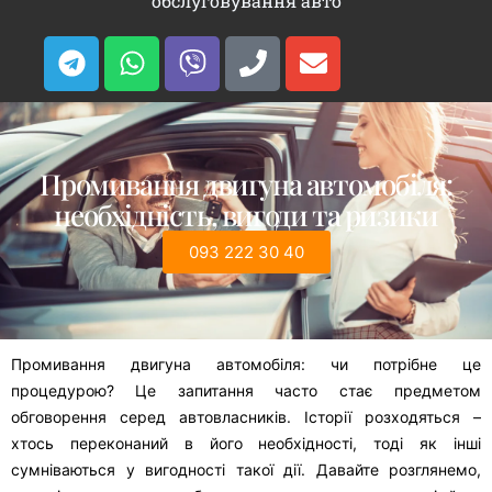
обслуговування авто
Промивання двигуна автомобіля:
необхідність, вигоди та ризики
093 222 30 40
Промивання двигуна автомобіля: чи потрібне це
процедурою? Це запитання часто стає предметом
обговорення серед автовласників. Історії розходяться –
хтось переконаний в його необхідності, тоді як інші
сумніваються у вигодності такої дії. Давайте розглянемо,