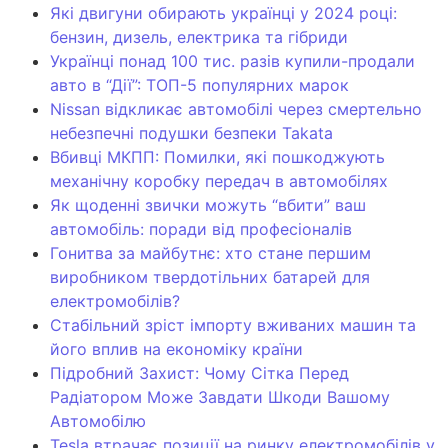
Які двигуни обирають українці у 2024 році:
бензин, дизель, електрика та гібриди
Українці понад 100 тис. разів купили-продали
авто в “Дії”: ТОП-5 популярних марок
Nissan відкликає автомобілі через смертельно
небезпечні подушки безпеки Takata
Вбивці МКПП: Помилки, які пошкоджують
механічну коробку передач в автомобілях
Як щоденні звички можуть “вбити” ваш
автомобіль: поради від професіоналів
Гонитва за майбутнє: хто стане першим
виробником твердотільних батарей для
електромобілів?
Стабільний зріст імпорту вживаних машин та
його вплив на економіку країни
Підробний Захист: Чому Сітка Перед
Радіатором Може Завдати Шкоди Вашому
Автомобілю
Tesla втрачає позиції на ринку електромобілів у