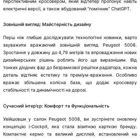
перспективним кросовером, який відтепер пропонує навіть
електричні версії, а також вбудований “помічник” ChatGPT.
Зовнішній вигляд: Майстерність дизайну
Перш ніж глибше досліджувати технологічні новинки, варто
зауважити вражаючий зовнішній вигляд Peugeot 5008.
Зростання у довжину до 4,79 метрів та впровадження нових
дизайнерських рішень роблять його ще виразнішим. Від
тонких діодних фар до безрамкової решітки радіатора, кожна
деталь відтіняє естетику та преміум-враження. Особливо
вражає збільшена колісна база, що додає кросоверу
стабільності та динамічності на дорозі.
Сучасний інтер’єр: Комфорт та Функціональність
Увійшовши у салон Peugeot 5008, ви зустрінете оновлену
концепцію i-Cockpit, яка стала візитною карткою бренду.
Компактне кермо та великий дисплей, встановлений на