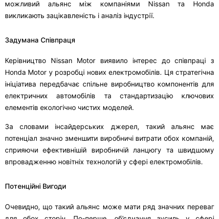
можливий альянс між компаніями Nissan та Honda
викликають зацікавленість і аналіз індустрії.
Задумана Співпраця
Керівництво Nissan Motor виявило інтерес до співпраці з
Honda Motor у розробці нових електромобілів. Ця стратегічна
ініціатива передбачає спільне виробництво компонентів для
електричних автомобілів та стандартизацію ключових
елементів екологічно чистих моделей.
За словами інсайдерських джерел, такий альянс має
потенціал значно зменшити виробничі витрати обох компаній,
сприяючи ефективнішій виробничій ланцюгу та швидшому
впровадженню новітніх технологій у сфері електромобілів.
Потенційні Вигоди
Очевидно, що такий альянс може мати ряд значних переваг
для обох сторін. По-перше, об’єднання зусиль у сфері