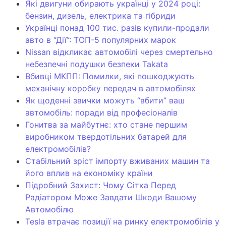
Які двигуни обирають українці у 2024 році:
бензин, дизель, електрика та гібриди
Українці понад 100 тис. разів купили-продали
авто в “Дії”: ТОП-5 популярних марок
Nissan відкликає автомобілі через смертельно
небезпечні подушки безпеки Takata
Вбивці МКПП: Помилки, які пошкоджують
механічну коробку передач в автомобілях
Як щоденні звички можуть “вбити” ваш
автомобіль: поради від професіоналів
Гонитва за майбутнє: хто стане першим
виробником твердотільних батарей для
електромобілів?
Стабільний зріст імпорту вживаних машин та
його вплив на економіку країни
Підробний Захист: Чому Сітка Перед
Радіатором Може Завдати Шкоди Вашому
Автомобілю
Tesla втрачає позиції на ринку електромобілів у