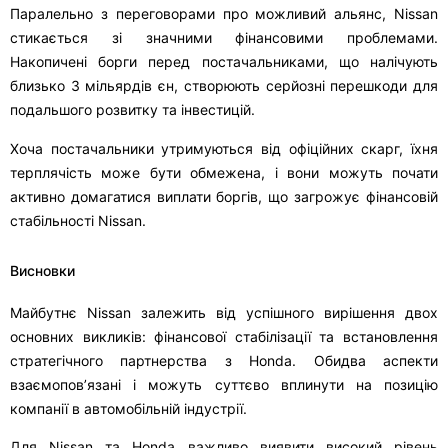
Паралельно з переговорами про можливий альянс, Nissan
стикається зі значними фінансовими проблемами.
Накопичені борги перед постачальниками, що налічують
близько 3 мільярдів єн, створюють серйозні перешкоди для
подальшого розвитку та інвестицій.
Хоча постачальники утримуються від офіційних скарг, їхня
терплячість може бути обмежена, і вони можуть почати
активно домагатися виплати боргів, що загрожує фінансовій
стабільності Nissan.
Висновки
Майбутнє Nissan залежить від успішного вирішення двох
основних викликів: фінансової стабілізації та встановлення
стратегічного партнерства з Honda. Обидва аспекти
взаємопов’язані і можуть суттєво вплинути на позицію
компанії в автомобільній індустрії.
Для Nissan та Honda важливо виявити високий рівень