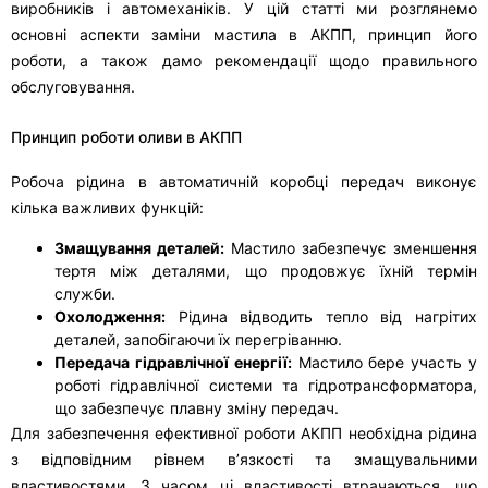
виробників і автомеханіків. У цій статті ми розглянемо
основні аспекти заміни мастила в АКПП, принцип його
роботи, а також дамо рекомендації щодо правильного
обслуговування.
Принцип роботи оливи в АКПП
Робоча рідина в автоматичній коробці передач виконує
кілька важливих функцій:
Змащування деталей:
Мастило забезпечує зменшення
тертя між деталями, що продовжує їхній термін
служби.
Охолодження:
Рідина відводить тепло від нагрітих
деталей, запобігаючи їх перегріванню.
Передача гідравлічної енергії:
Мастило бере участь у
роботі гідравлічної системи та гідротрансформатора,
що забезпечує плавну зміну передач.
Для забезпечення ефективної роботи АКПП необхідна рідина
з відповідним рівнем в’язкості та змащувальними
властивостями. З часом ці властивості втрачаються, що