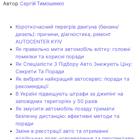
Автор
Сергі
й Тимошенко
Короткочасний перегрів двигуна (бензин/
дизель): причини, діагностика, ремонт
AUTOCENTER KYIV
Як правильно мити автомобіль влітку: головні
помилки та корисні поради
Як Спеціалісти З Підбору Авто Знижують Ціну:
Секрети Та Поради
Як вибрати найкращий автосервіс: поради та
рекомендації
В Україні підвищують штрафи за джипінг на
заповідних територіях у 50 разів
Як змусити автомобіль позаду тримати
безпечну дистанцію: ефективні методи та
поради
Зміни в реєстрації авто та отриманні
водійських прав: нововведення та перспективи