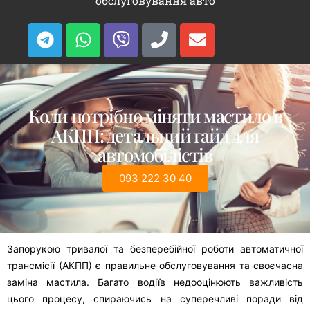
обслуговування авто
Коли потрібно міняти мастило в
АКПП: детальний гайд для
автомобілістів
093 222 30 40
Запорукою тривалої та безперебійної роботи автоматичної
трансмісії (АКПП) є правильне обслуговування та своєчасна
заміна мастила. Багато водіїв недооцінюють важливість
цього процесу, спираючись на суперечливі поради від