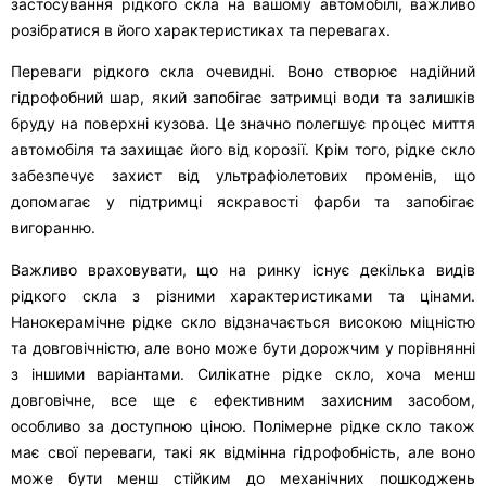
застосування рідкого скла на вашому автомобілі, важливо
розібратися в його характеристиках та перевагах.
Переваги рідкого скла очевидні. Воно створює надійний
гідрофобний шар, який запобігає затримці води та залишків
бруду на поверхні кузова. Це значно полегшує процес миття
автомобіля та захищає його від корозії. Крім того, рідке скло
забезпечує захист від ультрафіолетових променів, що
допомагає у підтримці яскравості фарби та запобігає
вигоранню.
Важливо враховувати, що на ринку існує декілька видів
рідкого скла з різними характеристиками та цінами.
Нанокерамічне рідке скло відзначається високою міцністю
та довговічністю, але воно може бути дорожчим у порівнянні
з іншими варіантами. Силікатне рідке скло, хоча менш
довговічне, все ще є ефективним захисним засобом,
особливо за доступною ціною. Полімерне рідке скло також
має свої переваги, такі як відмінна гідрофобність, але воно
може бути менш стійким до механічних пошкоджень