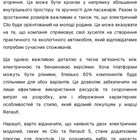
згоряння. Це може бути кроком у напрямку збільшення
внутрішнього простору та зручності для пасажирів. Разом із
зростанням розмірів важливим є також те, що електричний
Clio буде орієнтований на молоді родини. Це може вказувати
на те, що компанія спрямовує свої зусилля на створення
практичного та екологічного автомобіля, який відповідатиме
потребам сучасних споживачів.
Ще однією важливою деталлю є тесна зв’язаність між
електричною та бензиновою версіями. Хоча платформи
можуть бути різними, близько 60% компонентів буде
спільними для обох варіантів. Це дозволяє забезпечити не
лише ефективне використання ресурсів та скорочення
витрат на розробку, але і збереження характерних
особливостей та стилю, який відомий покупцям у марці
Renault.
Нарешті, варто відзначити, що наявність двох електричних
моделей, таких як Clio та Renault 5, стане додатковим
плюсом для покупців. Це розширить вибір та надасть