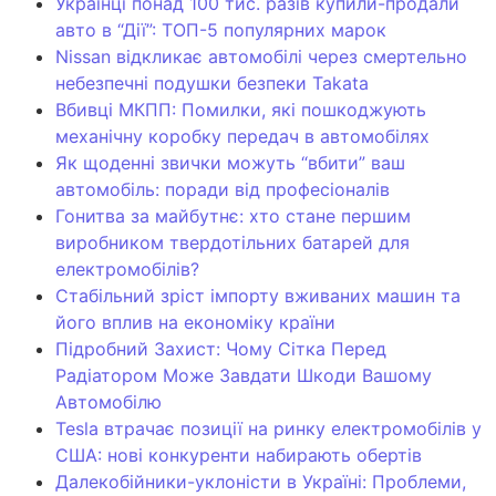
Українці понад 100 тис. разів купили-продали
авто в “Дії”: ТОП-5 популярних марок
Nissan відкликає автомобілі через смертельно
небезпечні подушки безпеки Takata
Вбивці МКПП: Помилки, які пошкоджують
механічну коробку передач в автомобілях
Як щоденні звички можуть “вбити” ваш
автомобіль: поради від професіоналів
Гонитва за майбутнє: хто стане першим
виробником твердотільних батарей для
електромобілів?
Стабільний зріст імпорту вживаних машин та
його вплив на економіку країни
Підробний Захист: Чому Сітка Перед
Радіатором Може Завдати Шкоди Вашому
Автомобілю
Tesla втрачає позиції на ринку електромобілів у
США: нові конкуренти набирають обертів
Далекобійники-уклоністи в Україні: Проблеми,