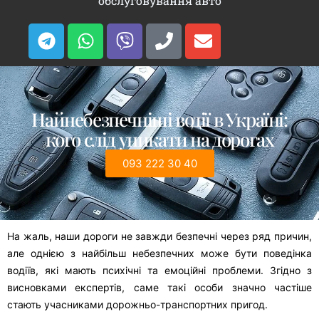
обслуговування авто
Найнебезпечніші водії в Україні:
кого слід уникати на дорогах
093 222 30 40
На жаль, наши дороги не завжди безпечні через ряд причин,
але однією з найбільш небезпечних може бути поведінка
водіїв, які мають психічні та емоційні проблеми. Згідно з
висновками експертів, саме такі особи значно частіше
стають учасниками дорожньо-транспортних пригод.