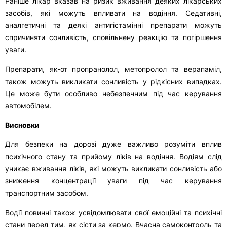
Раніше лікар вказав на ризик вживання деяких лікарських
засобів, які можуть впливати на водіння. Седативні,
аналгетичні та деякі антигістамінні препарати можуть
спричиняти сонливість, сповільнену реакцію та погіршення
уваги.
Препарати, як-от пропранолол, метопролол та верапаміл,
також можуть викликати сонливість у рідкісних випадках.
Це може бути особливо небезпечним під час керування
автомобілем.
Висновки
Для безпеки на дорозі дуже важливо розуміти вплив
психічного стану та прийому ліків на водіння. Водіям слід
уникає вживання ліків, які можуть викликати сонливість або
зниження концентрації уваги під час керування
транспортним засобом.
Водії повинні також усвідомлювати свої емоційні та психічні
стани перед тим, як сісти за кермо. Вчасна самоконтроль та