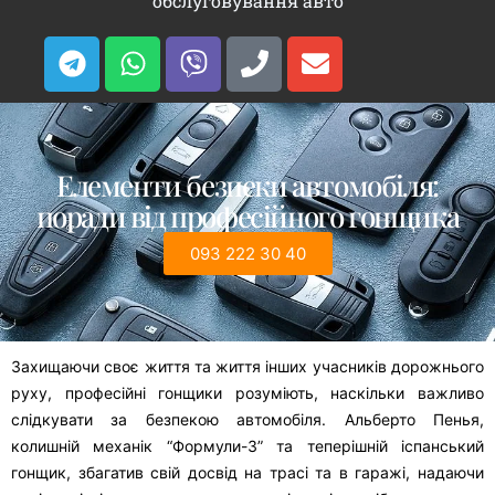
обслуговування авто
Елементи безпеки автомобіля:
поради від професійного гонщика
093 222 30 40
Захищаючи своє життя та життя інших учасників дорожнього
руху, професійні гонщики розуміють, наскільки важливо
слідкувати за безпекою автомобіля. Альберто Пенья,
колишній механік “Формули-3” та теперішній іспанський
гонщик, збагатив свій досвід на трасі та в гаражі, надаючи