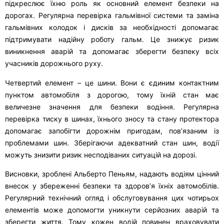
підкреслює їхню роль як основний елемент безпеки на
дорогах. Регулярна перевірка гальмівної системи та заміна
гальмівних колодок і дисків за необхідності допомагає
підтримувати надійну роботу гальм. Це знижує ризик
виникнення аварій та допомагає зберегти безпеку всіх
учасників дорожнього руху.
Четвертий елемент – це шини. Вони є єдиним контактним
пунктом автомобіля з дорогою, тому їхній стан має
величезне значення для безпеки водіння. Регулярна
перевірка тиску в шинах, їхнього зносу та стану протектора
допомагає запобігти дорожнім пригодам, пов’язаним із
проблемами шин. Зберігаючи адекватний стан шин, водії
можуть знизити ризик несподіваних ситуацій на дорозі.
Висновки, зроблені Альберто Пеньям, надають водіям цінний
внесок у збереженні безпеки та здоров’я їхніх автомобілів.
Регулярний технічний огляд і обслуговування цих чотирьох
елементів може допомогти уникнути серйозних аварій та
зберегти життя. Тому кожен водій повинен враховувати