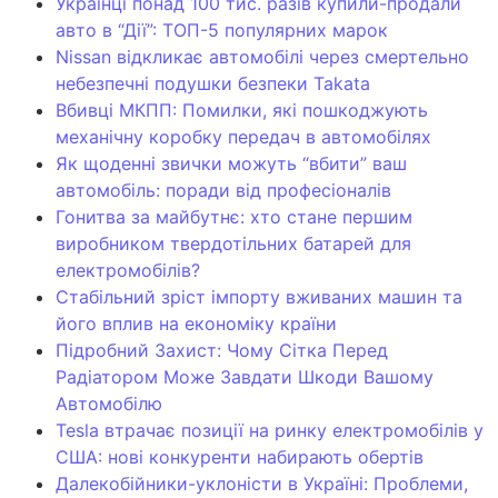
Українці понад 100 тис. разів купили-продали
авто в “Дії”: ТОП-5 популярних марок
Nissan відкликає автомобілі через смертельно
небезпечні подушки безпеки Takata
Вбивці МКПП: Помилки, які пошкоджують
механічну коробку передач в автомобілях
Як щоденні звички можуть “вбити” ваш
автомобіль: поради від професіоналів
Гонитва за майбутнє: хто стане першим
виробником твердотільних батарей для
електромобілів?
Стабільний зріст імпорту вживаних машин та
його вплив на економіку країни
Підробний Захист: Чому Сітка Перед
Радіатором Може Завдати Шкоди Вашому
Автомобілю
Tesla втрачає позиції на ринку електромобілів у
США: нові конкуренти набирають обертів
Далекобійники-уклоністи в Україні: Проблеми,