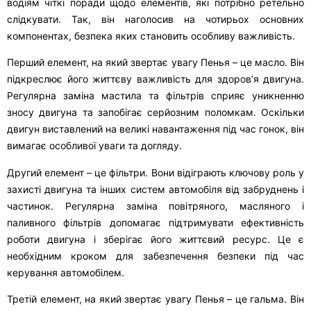
водіям чіткі поради щодо елементів, які потрібно ретельно
слідкувати. Так, він наголосив на чотирьох основних
компонентах, безпека яких становить особливу важливість.
Перший елемент, на який звертає увагу Пенья – це масло. Він
підкреслює його життєву важливість для здоров’я двигуна.
Регулярна заміна мастила та фільтрів сприяє уникненню
зносу двигуна та запобігає серйозним поломкам. Оскільки
двигун виставлений на великі навантаження під час гонок, він
вимагає особливої уваги та догляду.
Другий елемент – це фільтри. Вони відіграють ключову роль у
захисті двигуна та інших систем автомобіля від забруднень і
частинок. Регулярна заміна повітряного, масляного і
паливного фільтрів допомагає підтримувати ефективність
роботи двигуна і зберігає його життєвий ресурс. Це є
необхідним кроком для забезпечення безпеки під час
керування автомобілем.
Третій елемент, на який звертає увагу Пенья – це гальма. Він