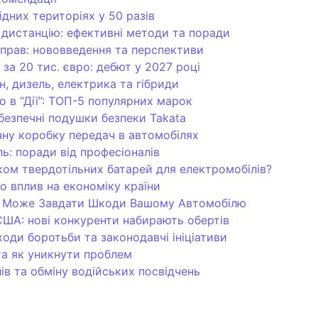
ідних територіях у 50 разів
 дистанцію: ефективні методи та поради
 прав: нововведення та перспективи
а 20 тис. євро: дебют у 2027 році
н, дизель, електрика та гібриди
о в “Дії”: ТОП-5 популярних марок
безпечні подушки безпеки Takata
ну коробку передач в автомобілях
ь: поради від професіоналів
ком твердотільних батарей для електромобілів?
о вплив на економіку країни
ом Може Завдати Шкоди Вашому Автомобілю
 США: нові конкуренти набирають обертів
ходи боротьби та законодавчі ініціативи
та як уникнути проблем
лів та обміну водійських посвідчень