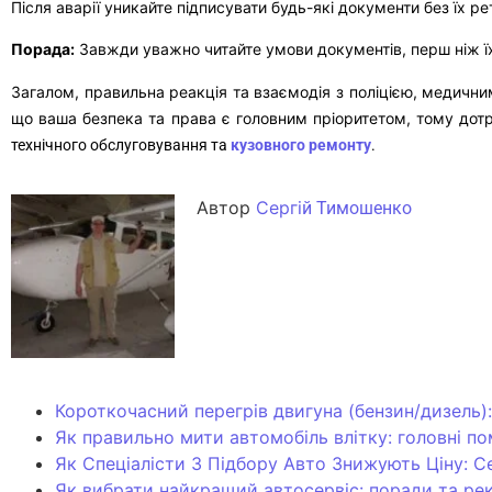
Після аварії уникайте підписувати будь-які документи без їх р
Порада:
Завжди уважно читайте умови документів, перш ніж їх 
Загалом, правильна реакція та взаємодія з поліцією, медичн
що ваша безпека та права є головним пріоритетом, тому дотр
технічного обслуговування та
кузовного ремонту
.
Автор
Сергі
й Тимошенко
Короткочасний перегрів двигуна (бензин/дизель)
Як правильно мити автомобіль влітку: головні п
Як Спеціалісти З Підбору Авто Знижують Ціну: 
Як вибрати найкращий автосервіс: поради та ре