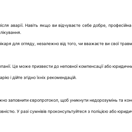
сля аварії. Навіть якщо ви відчуваєте себе добре, професійн
лікування.
ікаря для огляду, незалежно від того, чи вважаєте ви свої трав
омпанії. Це може призвести до неповної компенсації або юридичн
ю і дійте згідно їхніх рекомендацій.
но заповнити європротокол, щоб уникнути недорозумінь та кон
овністю. У разі сумнівів проконсультуйтеся з поліцією або юрид