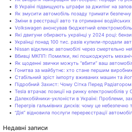
В Україні підвищують штрафи за джипінг на запов
Як змусити автомобіль позаду тримати безпечну
Зміни в реєстрації авто та отриманні водійських
Volkswagen анонсував бюджетний електромобіль з
Які двигуни обирають українці у 2024 році: бензи
Українці понад 100 тис. разів купили-продали авт
Nissan відкликає автомобілі через смертельно не
Вбивці МКПП: Помилки, які пошкоджують механіч
Як щоденні звички можуть “вбити” ваш автомобіл
Гонитва за майбутнє: хто стане першим виробни
Стабільний зріст імпорту вживаних машин та йог
Підробний Захист: Чому Сітка Перед Радіатор
Tesla втрачає позиції на ринку електромобілів у
Далекобійники-уклоністи в Україні: Проблеми, за
Перегрів гальмівних дисків: чому це небезпечно 
“Дія” відновила послуги перереєстрації автомобі
Недавні записи