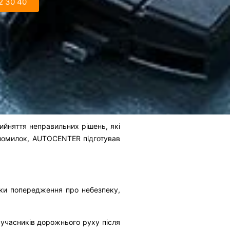
2 30 40
рийняття неправильних рішень, які
 помилок, AUTOCENTER підготував
аки попередження про небезпеку,
 учасників дорожнього руху після