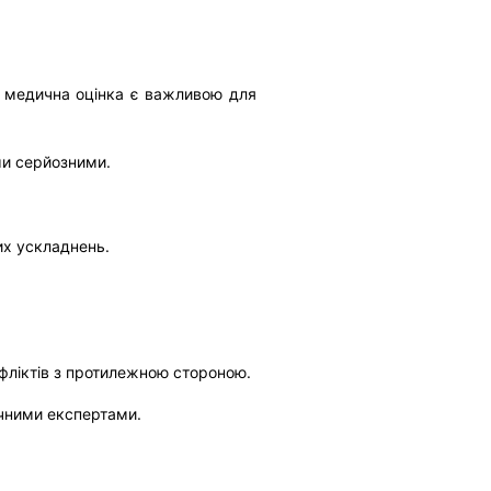
а медична оцінка є важливою для
ми серйозними.
их ускладнень.
фліктів з протилежною стороною.
ичними експертами.