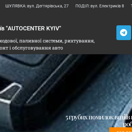
ШУЛЯВКА: вул. Дегтярівська, 27
ПОДІЛ: вул. Електриків 8
иїв "AUTOCENTER KYIV"
ходової, паливної системи, рихтування,
онт і обслуговування авто
5 грубих помилок водіїв 
роб