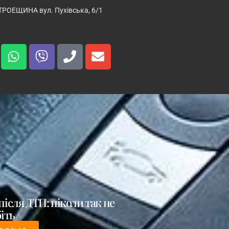
ТРОЕЩИНА вул. Пухівська, 6/1
після ДТП: ніколи так не
іть